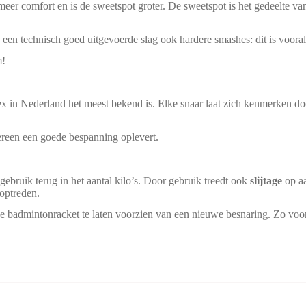
eer comfort en is de sweetspot groter. De sweetspot is het gedeelte va
 een technisch goed uitgevoerde slag ook hardere smashes: dit is voora
m!
x in Nederland het meest bekend is. Elke snaar laat zich kenmerken do
dereen een goede bespanning oplevert.
Yonex Aerobite Rol
ebruik terug in het aantal kilo’s. Door gebruik treedt ook
slijtage
op aa
 optreden.
Yonex Aerobite Rol
s je badmintonracket te laten voorzien van een nieuwe besnaring. Zo voo