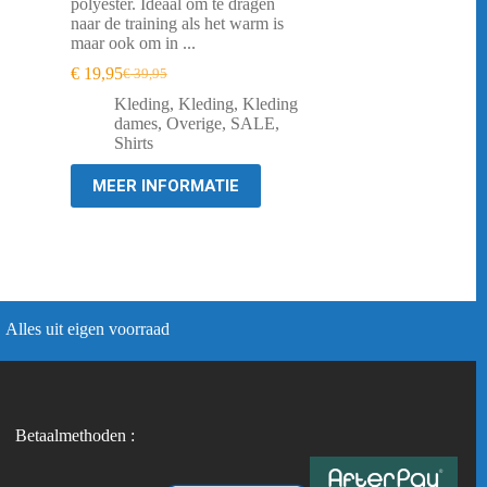
polyester. Ideaal om te dragen
naar de training als het warm is
maar ook om in ...
€
19,95
€
39,95
Oorspronkelijke
Huidige
prijs
prijs
Kleding
,
Kleding
,
Kleding
was:
is:
dames
,
Overige
,
SALE
,
€ 39,95.
€ 19,95.
Shirts
MEER INFORMATIE
Alles uit eigen voorraad
Betaalmethoden :