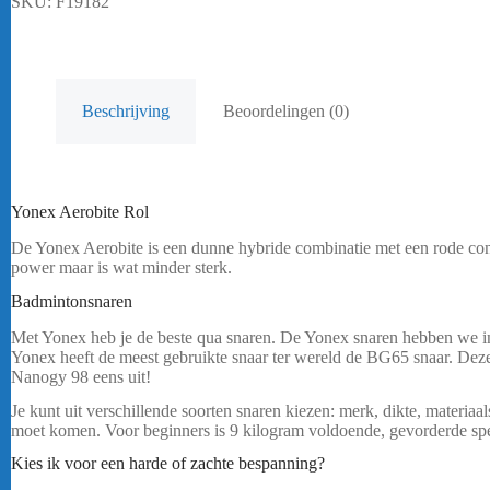
SKU:
F19182
Beschrijving
Beoordelingen (0)
Yonex Aerobite Rol
De Yonex Aerobite is een dunne hybride combinatie met een rode cont
power maar is wat minder sterk.
bericht.
Badmintonsnaren
Yonex Aerobite Rol
Met Yonex heb je de beste qua snaren. De Yonex snaren hebben we in 
Yonex heeft de meest gebruikte snaar ter wereld de BG65 snaar. Deze 
Nanogy 98 eens uit!
…..
Je kunt uit verschillende soorten snaren kiezen: merk, dikte, materia
moet komen. Voor beginners is 9 kilogram voldoende, gevorderde spe
Kies ik voor een harde of zachte bespanning?
Yonex Aerobite Rol