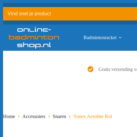
Ga
naar
de
inhoud
Badmintonracket
Gratis verzending v
Home
Accessoires
Snaren
Yonex Aerobite Rol