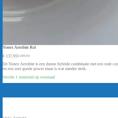
Yonex Aerobite Rol
€
137,95
€
209,95
Oorspronkelijke
Huidige
prijs
prijs
De Yonex Aerobite is een dunne hybride combinatie met een rode cont
was:
is:
en een zeer goede power maar is wat minder sterk.
€ 209,95.
€ 137,95.
Slechts 1 resterend op voorraad