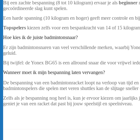
Bij een zachte bespanning (8 tot 10 kilogram) ervaar je als
beginner
m
gecoördineerde slag kunt spelen.
Een harde spanning (10 kilogram en hoger) geeft meer controle en bij
Topspelers
kiezen zelfs voor een bespankracht van 14 of 15 kilogra
Hoe kies ik de juiste badmintonsnaar?
Er zijn badmintonsnaren van veel verschillende merken, waarbij Yone
geluid.
Yonex BG65 Wit Rol
Bij twijfel: de Yonex BG65 is een allround snaar die voor vrijwel ie
Wanneer moet ik mijn bespanning laten vervangen?
De bespanning van een badmintonracket loopt na verloop van tijd en g
badmintonspelers die spelen met veren shuttles kan de slijtage sneller
Zelfs als je bespanning nog heel is, kun je ervoor kiezen om jaarlijk
geniet je van een racket dat past bij jouw speelstijl en speelniveau.