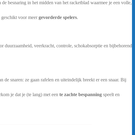
n de besnaring in het midden van het racketblad waarmee je een volle,
l geschikt voor meer
gevorderde spelers
.
Yonex Aerobite Rol
or duurzaamheid, veerkracht, controle, schokabsorptie en bijbehorend
n de snaren: ze gaan rafelen en uiteindelijk breekt er een snaar. Bij
rkom je dat je (te lang) met een
te zachte bespanning
speelt en