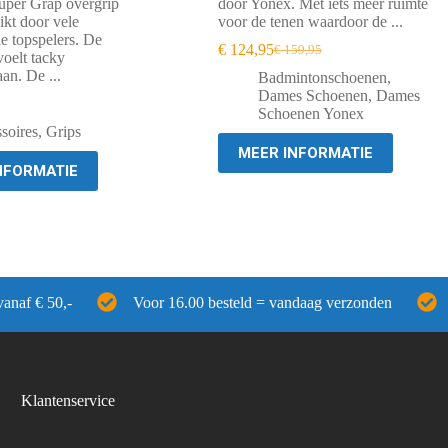
per Grap overgrip
door Yonex. Met iets meer ruimte
ikt door vele
voor de tenen waardoor de ...
le topspelers. De
€
124,95
€
159,95
Oorspronkelijke
Huidige
elt tacky
prijs
prijs
aan. De ...
Badmintonschoenen
,
was:
is:
Dames Schoenen
,
Dames
onkelijke
ge
€ 159,95.
€ 124,95.
Schoenen Yonex
soires
,
Grips
MEER INFORMATIE
.
.
NFORMATIE
vanaf € 50,-
Voor 16.00 besteld = vandaag verzonden
Klantenservice