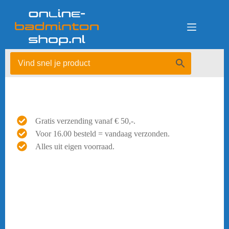
Ga
naar
de
inhoud
Gratis verzending vanaf € 50,-.
Voor 16.00 besteld = vandaag verzonden.
Alles uit eigen voorraad.