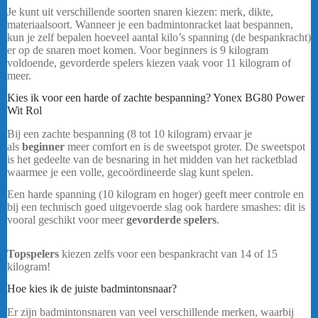
Je kunt uit verschillende soorten snaren kiezen: merk, dikte,
materiaalsoort. Wanneer je een badmintonracket laat bespannen,
kun je zelf bepalen hoeveel aantal kilo’s spanning (de bespankracht)
er op de snaren moet komen. Voor beginners is 9 kilogram
voldoende, gevorderde spelers kiezen vaak voor 11 kilogram of
meer.
Kies ik voor een harde of zachte bespanning? Yonex BG80 Power
Wit Rol
Bij een zachte bespanning (8 tot 10 kilogram) ervaar je
als
beginner
meer comfort en is de sweetspot groter. De sweetspot
is het gedeelte van de besnaring in het midden van het racketblad
waarmee je een volle, gecoördineerde slag kunt spelen.
Een harde spanning (10 kilogram en hoger) geeft meer controle en
bij een technisch goed uitgevoerde slag ook hardere smashes: dit is
vooral geschikt voor meer
gevorderde spelers
.
Yonex BG80
Power Wit Rol
Topspelers
kiezen zelfs voor een bespankracht van 14 of 15
kilogram!
Hoe kies ik de juiste badmintonsnaar?
Er zijn badmintonsnaren van veel verschillende merken, waarbij