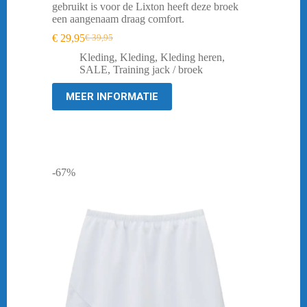
gebruikt is voor de Lixton heeft deze broek
een aangenaam draag comfort.
€
29,95
€
39,95
Oorspronkelijke
Huidige
prijs
prijs
Kleding
,
Kleding
,
Kleding heren
,
was:
is:
SALE
,
Training jack / broek
€ 39,95.
€ 29,95.
MEER INFORMATIE
-67%