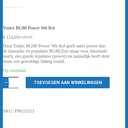
Yonex BG80 Power Wit Rol
€
114,95
€
169,95
Oorspronkelijke
Huidige
prijs
prijs
Deze Yonex BG80 Power Wit Rol geeft meer power dan
was:
is:
de klassieke en populaire BG80.Een snaar voor maximale
€ 169,95.
€ 114,95.
touch, een goede repulsion (power) en natuurlijk heeft deze
snaar een geweldige hitting sound.
Op voorraad
Yonex
TOEVOEGEN AAN WINKELWAGEN
BG80
Power
Wit
Rol
aantal
SKU:
F90111113