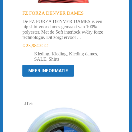
FZ FORZA DENVER DAMES
De FZ FORZA DENVER DAMES is een
hip shirt voor dames gemaakt van 100%
polyester. Met de Soft interlock w/dry forze
technologie. Dit zorgt ervoor ...
€
23,98
€
39,95
Oorspronkelijke
Huidige
prijs
prijs
Kleding
,
Kleding
,
Kleding dames
,
was:
is:
SALE
,
Shirts
€ 39,95.
€ 23,98.
MEER INFORMATIE
-31%