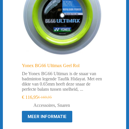
Yonex BG66 Ultimax Geel Rol
De Yonex BG66 Ultimax is de snaar van
badminton legende Taufik Hidayat. Met een
dikte van 0.65mm heeft deze snaar de
perfecte balans tussen snelheid, ...
€
116,95
€
169,95
Oorspronkelijke
Huidige
prijs
prijs
Accessoires
,
Snaren
was:
is:
€ 169,95.
€ 116,95.
MEER INFORMATIE