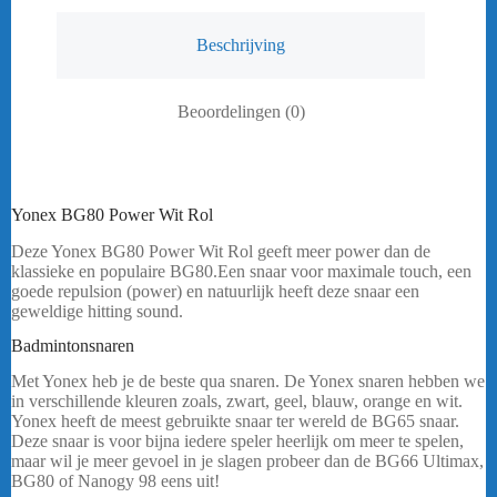
Beschrijving
Beoordelingen (0)
Yonex BG80 Power Wit Rol
Deze Yonex BG80 Power Wit Rol geeft meer power dan de
klassieke en populaire BG80.Een snaar voor maximale touch, een
goede repulsion (power) en natuurlijk heeft deze snaar een
geweldige hitting sound.
bericht.
Badmintonsnaren
Yonex BG80 Power Wit Rol
Met Yonex heb je de beste qua snaren. De Yonex snaren hebben we
in verschillende kleuren zoals, zwart, geel, blauw, orange en wit.
Yonex heeft de meest gebruikte snaar ter wereld de BG65 snaar.
Deze snaar is voor bijna iedere speler heerlijk om meer te spelen,
maar wil je meer gevoel in je slagen probeer dan de BG66 Ultimax,
BG80 of Nanogy 98 eens uit!
…..