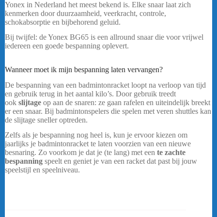
Yonex in Nederland het meest bekend is. Elke snaar laat zich
kenmerken door duurzaamheid, veerkracht, controle,
schokabsorptie en bijbehorend geluid.
Yonex BG65 Wit Rol
Bij twijfel: de Yonex BG65 is een allround snaar die voor vrijwel
iedereen een goede bespanning oplevert.
Yonex BG80 Power Wit
Rol
Wanneer moet ik mijn bespanning laten vervangen?
De bespanning van een badmintonracket loopt na verloop van tijd
en gebruik terug in het aantal kilo’s. Door gebruik treedt
ook
slijtage
op aan de snaren: ze gaan rafelen en uiteindelijk breekt
er een snaar. Bij badmintonspelers die spelen met veren shuttles kan
de slijtage sneller optreden.
Yonex BG80 Wit Rol
Zelfs als je bespanning nog heel is, kun je ervoor kiezen om
jaarlijks je badmintonracket te laten voorzien van een nieuwe
besnaring. Zo voorkom je dat je (te lang) met een
te zachte
bespanning
speelt en geniet je van een racket dat past bij jouw
speelstijl en speelniveau.