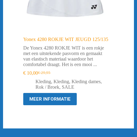
Yonex 4280 ROKJE WIT JEUGD 125/135
De Yonex 4280 ROKJE WIT is een rokje
met een uitstekende pasvorm en gemaakt
van elastisch materiaal waardoor het
comfortabel draagt. Het is een mooi ...
€
10,00
€
29,95
Oorspronkelijke
Huidige
prijs
prijs
Kleding
,
Kleding
,
Kleding dames
,
was:
is:
Rok / Broek
,
SALE
€ 29,95.
€ 10,00.
MEER INFORMATIE