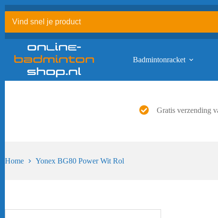
Ga
naar
de
inhoud
Badmintonracket
Gratis verzending v
Home
Yonex BG80 Power Wit Rol