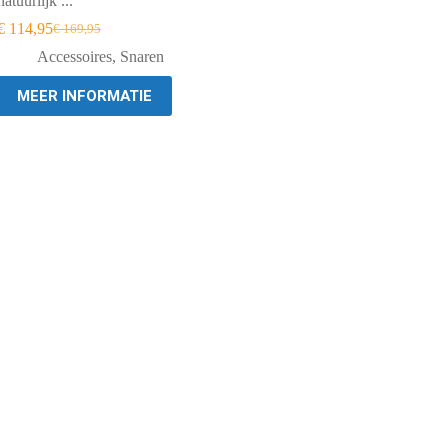
natuurlijk ...
€
114,95
€
169,95
Oorspronkelijke
Huidige
prijs
prijs
Accessoires
,
Snaren
was:
is:
€ 169,95.
€ 114,95.
MEER INFORMATIE