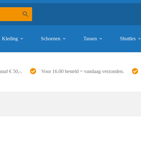
Kleding
Schoenen
Tassen
Shuttles
anaf € 50,-.
Voor 16.00 besteld = vandaag verzonden.