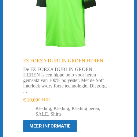
FZ FORZA DUBLIN GROEN HEREN
De FZ FORZA DUBLIN GROEN
HEREN is een hippe polo voor heren
gemaakt van 100% polyester. Met de Soft
interlock w/dry forze technologie. Dit zorgt
...
€
10,00
€
44,95
Oorspronkelijke
Huidige
prijs
prijs
Kleding
,
Kleding
,
Kleding heren
,
was:
is:
SALE
,
Shirts
€ 44,95.
€ 10,00.
MEER INFORMATIE