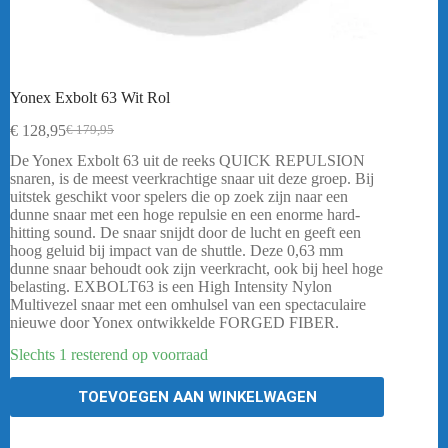
Yonex Exbolt 63 Wit Rol
€
128,95
€
179,95
Oorspronkelijke
Huidige
prijs
prijs
De Yonex Exbolt 63 uit de reeks QUICK REPULSION
was:
is:
snaren, is de meest veerkrachtige snaar uit deze groep. Bij
€ 179,95.
€ 128,95.
uitstek geschikt voor spelers die op zoek zijn naar een
dunne snaar met een hoge repulsie en een enorme hard-
hitting sound. De snaar snijdt door de lucht en geeft een
hoog geluid bij impact van de shuttle. Deze 0,63 mm
dunne snaar behoudt ook zijn veerkracht, ook bij heel hoge
belasting. EXBOLT63 is een High Intensity Nylon
Multivezel snaar met een omhulsel van een spectaculaire
nieuwe door Yonex ontwikkelde FORGED FIBER.
Slechts 1 resterend op voorraad
TOEVOEGEN AAN WINKELWAGEN