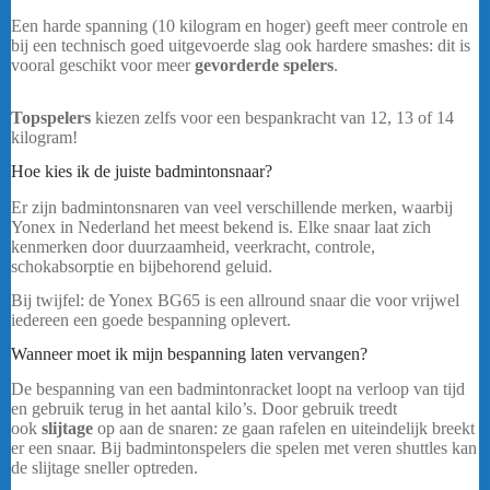
Een harde spanning (10 kilogram en hoger) geeft meer controle en
bij een technisch goed uitgevoerde slag ook hardere smashes: dit is
vooral geschikt voor meer
gevorderde spelers
.
Yonex Exbolt 63
Wit
Topspelers
kiezen zelfs voor een bespankracht van 12, 13 of 14
kilogram!
Hoe kies ik de juiste badmintonsnaar?
Yonex Exbolt 63 Wit
Er zijn badmintonsnaren van veel verschillende merken, waarbij
Yonex in Nederland het meest bekend is. Elke snaar laat zich
kenmerken door duurzaamheid, veerkracht, controle,
schokabsorptie en bijbehorend geluid.
Bij twijfel: de Yonex BG65 is een allround snaar die voor vrijwel
iedereen een goede bespanning oplevert.
Yonex Exbolt 63 Wit
Wanneer moet ik mijn bespanning laten vervangen?
De bespanning van een badmintonracket loopt na verloop van tijd
en gebruik terug in het aantal kilo’s. Door gebruik treedt
ook
slijtage
op aan de snaren: ze gaan rafelen en uiteindelijk breekt
er een snaar. Bij badmintonspelers die spelen met veren shuttles kan
de slijtage sneller optreden.