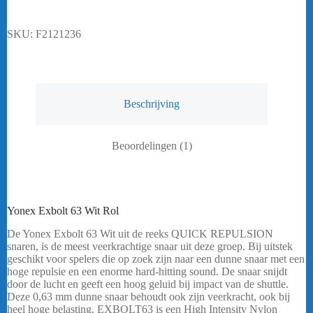
SKU:
F2121236
Beschrijving
Beoordelingen (1)
Yonex Exbolt 63 Wit Rol
De Yonex Exbolt 63 Wit uit de reeks QUICK REPULSION
snaren, is de meest veerkrachtige snaar uit deze groep. Bij uitstek
geschikt voor spelers die op zoek zijn naar een dunne snaar met een
hoge repulsie en een enorme hard-hitting sound. De snaar snijdt
door de lucht en geeft een hoog geluid bij impact van de shuttle.
Deze 0,63 mm dunne snaar behoudt ook zijn veerkracht, ook bij
heel hoge belasting. EXBOLT63 is een High Intensity Nylon