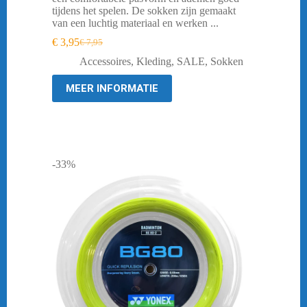
tijdens het spelen. De sokken zijn gemaakt
van een luchtig materiaal en werken ...
€
3,95
€
7,95
Oorspronkelijke
Huidige
prijs
prijs
Accessoires
,
Kleding
,
SALE
,
Sokken
was:
is:
€ 7,95.
€ 3,95.
MEER INFORMATIE
-33%