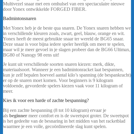
Multivezel snaar met een omhulsel van een spectaculaire nieuwe
door Yonex ontwikkelde FORGED FIBER.
bericht.
Badmintonsnaren
Yonex Exbolt 63 Wit
Met Yonex heb je de beste qua snaren. De Yonex snaren hebben we
in verschillende kleuren zoals, zwart, geel, blauw, orange en wit.
Yonex heeft de meest gebruikte snaar ter wereld de BG65 snaar.
Deze snaar is voor bijna iedere speler heerlijk om meer te spelen,
maar wil je meer gevoel in je slagen probeer dan de BG66 Ultimax,
BG80 of Nanogy 98 eens uit!
…..
Je kunt uit verschillende soorten snaren kiezen: merk, dikte,
materiaalsoort. Wanneer je een badmintonracket laat bespannen,
kun je zelf bepalen hoeveel aantal kilo’s spanning (de bespankracht)
er op de snaren moet komen. Voor beginners is 9 kilogram
voldoende, gevorderde spelers kiezen vaak voor 11 kilogram of
meer.
Kies ik voor een harde of zachte bespanning?
Bij een zachte bespanning (8 tot 10 kilogram) ervaar je
als
beginner
meer comfort en is de sweetspot groter. De sweetspot
is het gedeelte van de besnaring in het midden van het racketblad
waarmee je een volle, gecoördineerde slag kunt spelen.
Yonex
Exbolt 63 Wit