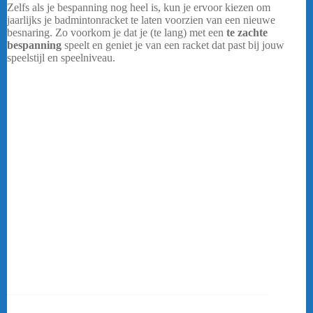
Zelfs als je bespanning nog heel is, kun je ervoor kiezen om
jaarlijks je badmintonracket te laten voorzien van een nieuwe
besnaring. Zo voorkom je dat je (te lang) met een
te zachte
bespanning
speelt en geniet je van een racket dat past bij jouw
speelstijl en speelniveau.
Wanneer moet ik mijn bespanning laten vervangen?
De bespanning van een badmintonracket loopt na verloop van tijd
en gebruik terug in het aantal kilo’s. Door gebruik treedt
ook
slijtage
op aan de snaren: ze gaan rafelen en uiteindelijk breekt
er een snaar. Bij badmintonspelers die spelen met veren shuttles kan
de slijtage sneller optreden. Yonex Exbolt 63 Wit
Zelfs als je bespanning nog heel is, kun je ervoor kiezen om
jaarlijks je badmintonracket te laten voorzien van een nieuwe
besnaring. Zo voorkom je dat je (te lang) met een
te zachte
bespanning
speelt en geniet je van een racket dat past bij jouw
speelstijl en speelniveau. De kans op schouder- of armblessures
wordt gelijk wat kleiner.