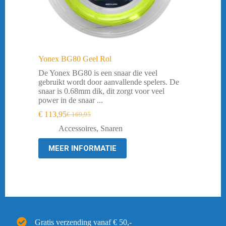
Yonex BG80 Geel Rol
De Yonex BG80 is een snaar die veel
gebruikt wordt door aanvallende spelers. De
snaar is 0.68mm dik, dit zorgt voor veel
power in de snaar ...
€
113,95
€
169,95
Oorspronkelijke
Huidige
prijs
prijs
Accessoires
,
Snaren
was:
is:
€ 169,95.
€ 113,95.
MEER INFORMATIE
Gratis verzending vanaf € 50,-