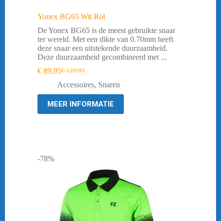
Yonex BG65 Wit Rol
De Yonex BG65 is de meest gebruikte snaar
ter wereld. Met een dikte van 0.70mm heeft
deze snaar een uitstekende duurzaamheid.
Deze duurzaamheid gecombineerd met ...
€
89,95
€
129,95
Oorspronkelijke
Huidige
prijs
prijs
Accessoires
,
Snaren
was:
is:
€ 129,95.
€ 89,95.
MEER INFORMATIE
-78%