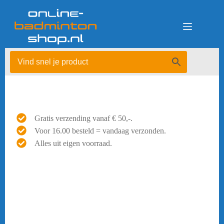
Ga
naar
de
inhoud
Gratis verzending vanaf € 50,-.
Voor 16.00 besteld = vandaag verzonden.
Alles uit eigen voorraad.