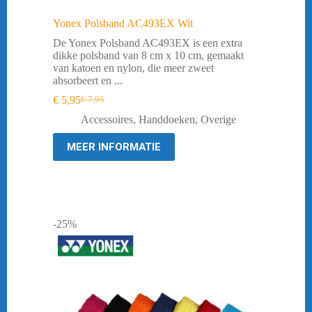
Yonex Polsband AC493EX Wit
De Yonex Polsband AC493EX is een extra
dikke polsband van 8 cm x 10 cm, gemaakt
van katoen en nylon, die meer zweet
absorbeert en ...
€
5,95
€
7,95
Oorspronkelijke
Huidige
prijs
prijs
Accessoires
,
Handdoeken
,
Overige
was:
is:
€ 7,95.
€ 5,95.
MEER INFORMATIE
-25%