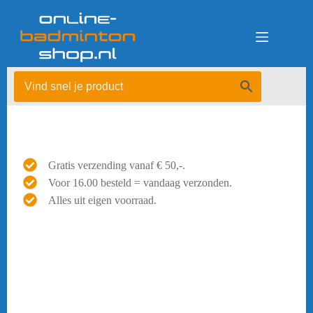
Ga
naar
de
inhoud
Gratis verzending vanaf € 50,-.
Voor 16.00 besteld = vandaag verzonden.
Alles uit eigen voorraad.