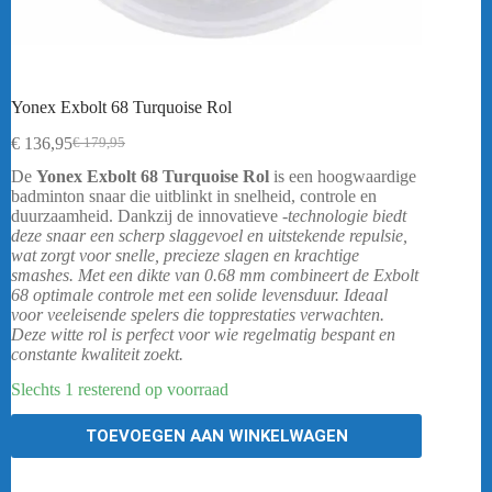
Yonex Exbolt 68 Turquoise Rol
€
136,95
€
179,95
Oorspronkelijke
Huidige
prijs
prijs
De
Yonex Exbolt 68 Turquoise Rol
is een hoogwaardige
was:
is:
badminton snaar die uitblinkt in snelheid, controle en
€ 179,95.
€ 136,95.
duurzaamheid. Dankzij de innovatieve
-technologie biedt
deze snaar een scherp slaggevoel en uitstekende repulsie,
wat zorgt voor snelle, precieze slagen en krachtige
smashes. Met een dikte van 0.68 mm combineert de Exbolt
68 optimale controle met een solide levensduur. Ideaal
voor veeleisende spelers die topprestaties verwachten.
Deze witte rol is perfect voor wie regelmatig bespant en
constante kwaliteit zoekt.
Slechts 1 resterend op voorraad
TOEVOEGEN AAN WINKELWAGEN