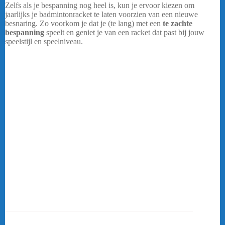
Zelfs als je bespanning nog heel is, kun je ervoor kiezen om
jaarlijks je badmintonracket te laten voorzien van een nieuwe
besnaring. Zo voorkom je dat je (te lang) met een
te zachte
bespanning
speelt en geniet je van een racket dat past bij jouw
speelstijl en speelniveau.
Wanneer moet ik mijn bespanning laten vervangen?
De bespanning van een badmintonracket loopt na verloop van tijd
en gebruik terug in het aantal kilo’s. Door gebruik treedt
ook
slijtage
op aan de snaren: ze gaan rafelen en uiteindelijk breekt
er een snaar. Bij badmintonspelers die spelen met veren shuttles kan
de slijtage sneller optreden. Yonex Exbolt 68 Turquoise
Zelfs als je bespanning nog heel is, kun je ervoor kiezen om
jaarlijks je badmintonracket te laten voorzien van een nieuwe
besnaring. Zo voorkom je dat je (te lang) met een
te zachte
bespanning
speelt en geniet je van een racket dat past bij jouw
speelstijl en speelniveau. De kans op schouder- of armblessures
wordt gelijk wat kleiner.