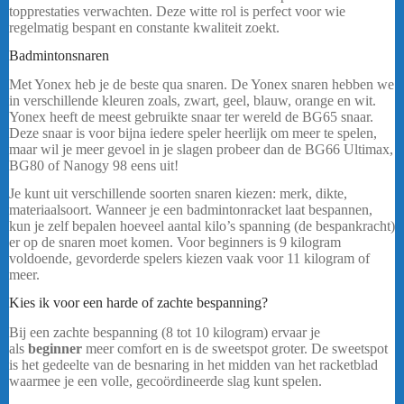
topprestaties verwachten. Deze witte rol is perfect voor wie
regelmatig bespant en constante kwaliteit zoekt.
bericht.
Badmintonsnaren
Yonex Exbolt 68 Turquoise
Met Yonex heb je de beste qua snaren. De Yonex snaren hebben we
in verschillende kleuren zoals, zwart, geel, blauw, orange en wit.
Yonex heeft de meest gebruikte snaar ter wereld de BG65 snaar.
Deze snaar is voor bijna iedere speler heerlijk om meer te spelen,
maar wil je meer gevoel in je slagen probeer dan de BG66 Ultimax,
BG80 of Nanogy 98 eens uit!
…..
Je kunt uit verschillende soorten snaren kiezen: merk, dikte,
materiaalsoort. Wanneer je een badmintonracket laat bespannen,
kun je zelf bepalen hoeveel aantal kilo’s spanning (de bespankracht)
er op de snaren moet komen. Voor beginners is 9 kilogram
voldoende, gevorderde spelers kiezen vaak voor 11 kilogram of
meer.
Kies ik voor een harde of zachte bespanning?
Bij een zachte bespanning (8 tot 10 kilogram) ervaar je
als
beginner
meer comfort en is de sweetspot groter. De sweetspot
is het gedeelte van de besnaring in het midden van het racketblad
waarmee je een volle, gecoördineerde slag kunt spelen.
Yonex
Exbolt 68 Turquoise