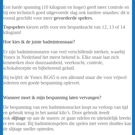
Een harde spanning (10 kilogram en hoger) geeft meer controle en
bij een technisch goed uitgevoerde slag ook hardere smashes: dit is
vooral geschikt voor meer
gevorderde spelers
.
Topspelers
kiezen zelfs voor een bespankracht van 12, 13 of 14
kilogram!
Hoe kies ik de juiste badmintonsnaar?
Yonex Exbolt 68 Turquoise
Er zijn badmintonsnaren van veel verschillende merken, waarbij
Yonex in Nederland het meest bekend is. Elke snaar laat zich
kenmerken door duurzaamheid, veerkracht, controle,
schokabsorptie en bijbehorend geluid.
Bij twijfel: de Yonex BG65 is een allround snaar die voor vrijwel
iedereen een goede bespanning oplevert.
Yonex Exbolt 68
Turquoise
Wanneer moet ik mijn bespanning laten vervangen?
De bespanning van een badmintonracket loopt na verloop van tijd
en gebruik terug in het aantal kilo’s. Door gebruik treedt
ook
slijtage
op aan de snaren: ze gaan rafelen en uiteindelijk breekt
er een snaar. Bij badmintonspelers die spelen met veren shuttles kan
de slijtage sneller optreden.