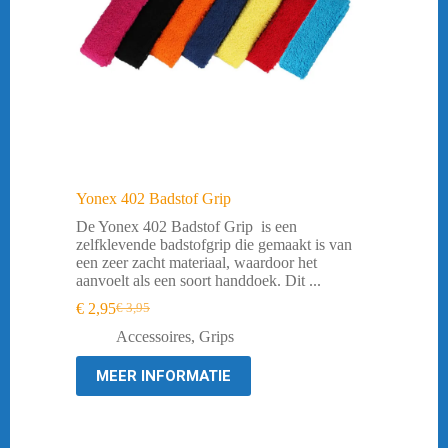
Yonex 402 Badstof Grip
De Yonex 402 Badstof Grip is een
zelfklevende badstofgrip die gemaakt is van
een zeer zacht materiaal, waardoor het
aanvoelt als een soort handdoek. Dit ...
€
2,95
€
3,95
Oorspronkelijke
Huidige
prijs
prijs
Accessoires
,
Grips
was:
is:
€ 3,95.
€ 2,95.
MEER INFORMATIE