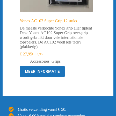
Yonex AC102 Super Grip 12 stuks
De meeste verkochte Yonex grip aller tijden!
Deze Yonex AC102 Super Grip over-grip
wordt gebruikt door vele internationale
topspelers. De AC102 voelt iets tacky
(plakkerig) ...
€
27,95
€
33,95
Oorspronkelijke
Huidige
prijs
prijs
Accessoires
,
Grips
was:
is:
€ 33,95.
€ 27,95.
MEER INFORMATIE
Gratis verzending vanaf € 50,-