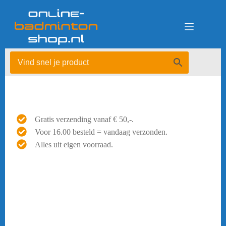
Ga
naar
de
inhoud
Gratis verzending vanaf € 50,-.
Voor 16.00 besteld = vandaag verzonden.
Alles uit eigen voorraad.