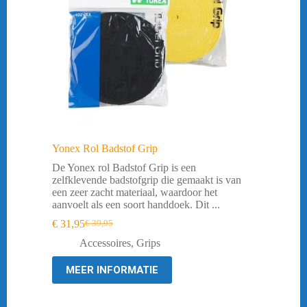
Yonex Rol Badstof Grip
De Yonex rol Badstof Grip is een
zelfklevende badstofgrip die gemaakt is van
een zeer zacht materiaal, waardoor het
aanvoelt als een soort handdoek. Dit ...
€
31,95
€
39,95
Oorspronkelijke
Huidige
prijs
prijs
Accessoires
,
Grips
was:
is:
€ 39,95.
€ 31,95.
MEER INFORMATIE