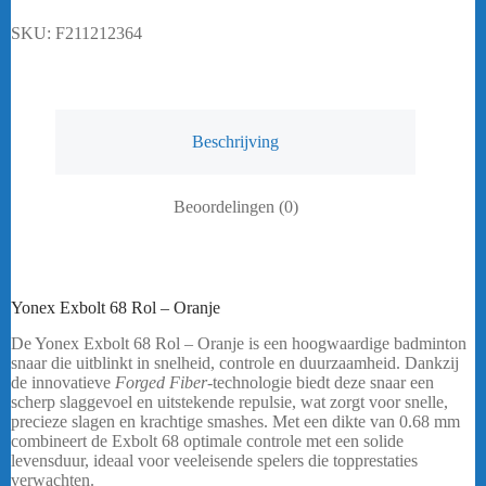
SKU:
F211212364
Beschrijving
Beoordelingen (0)
Yonex Exbolt 68 Rol – Oranje
De Yonex Exbolt 68 Rol – Oranje is een hoogwaardige badminton
snaar die uitblinkt in snelheid, controle en duurzaamheid. Dankzij
de innovatieve
Forged Fiber
-technologie biedt deze snaar een
scherp slaggevoel en uitstekende repulsie, wat zorgt voor snelle,
precieze slagen en krachtige smashes. Met een dikte van 0.68 mm
combineert de Exbolt 68 optimale controle met een solide
levensduur, ideaal voor veeleisende spelers die topprestaties
verwachten.
bericht.