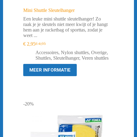
Mini Shuttle Sleutelhanger
Een leuke mini shuttle sleutelhanger! Zo
raak je je sleutels niet meer kwijt of je hangt
hem aan je racketbag of sporttas, zodat je
weet ...
€
2,95
€
4,95
Oorspronkelijke
Huidige
prijs
prijs
Accessoires
,
Nylon shuttles
,
Overige
,
was:
is:
Shuttles
,
Sleutelhanger
,
Veren shuttles
€ 4,95.
€ 2,95.
MEER INFORMATIE
-20%