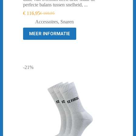
perfecte balans tussen snelheid, ...
€
116,95
€
169,95
Oorspronkelijke
Huidige
prijs
prijs
Accessoires
,
Snaren
was:
is:
€ 169,95.
€ 116,95.
MEER INFORMATIE
-21%