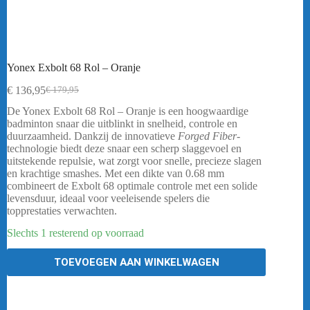
Yonex Exbolt 68 Rol – Oranje
€
136,95
€
179,95
Oorspronkelijke
Huidige
prijs
prijs
De Yonex Exbolt 68 Rol – Oranje is een hoogwaardige
was:
is:
badminton snaar die uitblinkt in snelheid, controle en
€ 179,95.
€ 136,95.
duurzaamheid. Dankzij de innovatieve
Forged Fiber
-
technologie biedt deze snaar een scherp slaggevoel en
uitstekende repulsie, wat zorgt voor snelle, precieze slagen
en krachtige smashes. Met een dikte van 0.68 mm
combineert de Exbolt 68 optimale controle met een solide
levensduur, ideaal voor veeleisende spelers die
topprestaties verwachten.
Slechts 1 resterend op voorraad
TOEVOEGEN AAN WINKELWAGEN