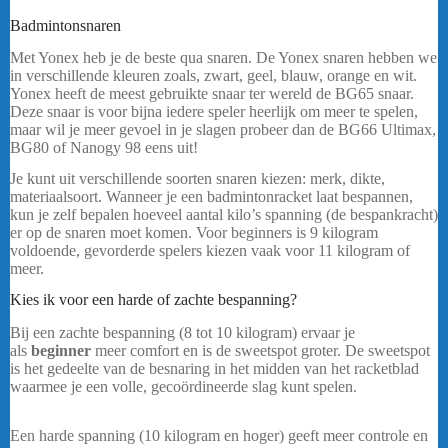
Badmintonsnaren
Yonex Exbolt 68 Rol – Oranje
Met Yonex heb je de beste qua snaren. De Yonex snaren hebben we
in verschillende kleuren zoals, zwart, geel, blauw, orange en wit.
Yonex heeft de meest gebruikte snaar ter wereld de BG65 snaar.
Deze snaar is voor bijna iedere speler heerlijk om meer te spelen,
maar wil je meer gevoel in je slagen probeer dan de BG66 Ultimax,
BG80 of Nanogy 98 eens uit!
…..
Je kunt uit verschillende soorten snaren kiezen: merk, dikte,
materiaalsoort. Wanneer je een badmintonracket laat bespannen,
kun je zelf bepalen hoeveel aantal kilo’s spanning (de bespankracht)
er op de snaren moet komen. Voor beginners is 9 kilogram
voldoende, gevorderde spelers kiezen vaak voor 11 kilogram of
meer.
Kies ik voor een harde of zachte bespanning?
Bij een zachte bespanning (8 tot 10 kilogram) ervaar je
als
beginner
meer comfort en is de sweetspot groter. De sweetspot
is het gedeelte van de besnaring in het midden van het racketblad
waarmee je een volle, gecoördineerde slag kunt spelen.
Yonex
Exbolt 68 Rol – Oranje
Een harde spanning (10 kilogram en hoger) geeft meer controle en