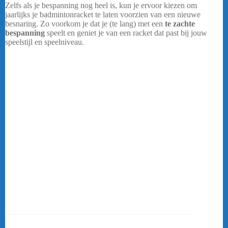
Zelfs als je bespanning nog heel is, kun je ervoor kiezen om
jaarlijks je badmintonracket te laten voorzien van een nieuwe
besnaring. Zo voorkom je dat je (te lang) met een
te zachte
bespanning
speelt en geniet je van een racket dat past bij jouw
speelstijl en speelniveau.
Wanneer moet ik mijn bespanning laten vervangen?
De bespanning van een badmintonracket loopt na verloop van tijd
en gebruik terug in het aantal kilo’s. Door gebruik treedt
ook
slijtage
op aan de snaren: ze gaan rafelen en uiteindelijk breekt
er een snaar. Bij badmintonspelers die spelen met veren shuttles kan
de slijtage sneller optreden. Yonex Exbolt 68 Rol – Oranje
Zelfs als je bespanning nog heel is, kun je ervoor kiezen om
jaarlijks je badmintonracket te laten voorzien van een nieuwe
besnaring. Zo voorkom je dat je (te lang) met een
te zachte
bespanning
speelt en geniet je van een racket dat past bij jouw
speelstijl en speelniveau. De kans op schouder- of armblessures
wordt gelijk wat kleiner.