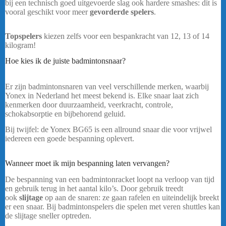
bij een technisch goed uitgevoerde slag ook hardere smashes: dit is
vooral geschikt voor meer
gevorderde spelers
.
Yonex Exbolt 68
Rol – Oranje
Topspelers
kiezen zelfs voor een bespankracht van 12, 13 of 14
kilogram!
Hoe kies ik de juiste badmintonsnaar?
Yonex Exbolt 68 Rol –
Oranje
Er zijn badmintonsnaren van veel verschillende merken, waarbij
Yonex in Nederland het meest bekend is. Elke snaar laat zich
kenmerken door duurzaamheid, veerkracht, controle,
schokabsorptie en bijbehorend geluid.
Bij twijfel: de Yonex BG65 is een allround snaar die voor vrijwel
iedereen een goede bespanning oplevert.
Yonex Exbolt 68 Rol –
Oranje
Wanneer moet ik mijn bespanning laten vervangen?
De bespanning van een badmintonracket loopt na verloop van tijd
en gebruik terug in het aantal kilo’s. Door gebruik treedt
ook
slijtage
op aan de snaren: ze gaan rafelen en uiteindelijk breekt
er een snaar. Bij badmintonspelers die spelen met veren shuttles kan
de slijtage sneller optreden.