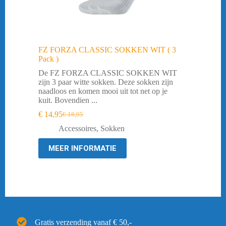
FZ FORZA CLASSIC SOKKEN WIT ( 3
Pack )
De FZ FORZA CLASSIC SOKKEN WIT
zijn 3 paar witte sokken. Deze sokken zijn
naadloos en komen mooi uit tot net op je
kuit. Bovendien ...
€
14,95
€
18,95
Oorspronkelijke
Huidige
prijs
prijs
Accessoires
,
Sokken
was:
is:
€ 18,95.
€ 14,95.
MEER INFORMATIE
Gratis verzending vanaf € 50,-