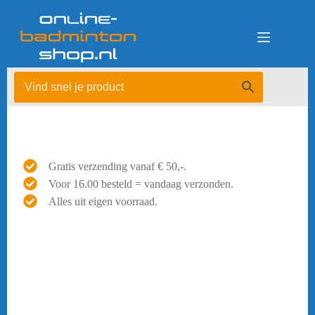
Ga
naar
de
inhoud
Gratis verzending vanaf € 50,-.
Voor 16.00 besteld = vandaag verzonden.
Alles uit eigen voorraad.