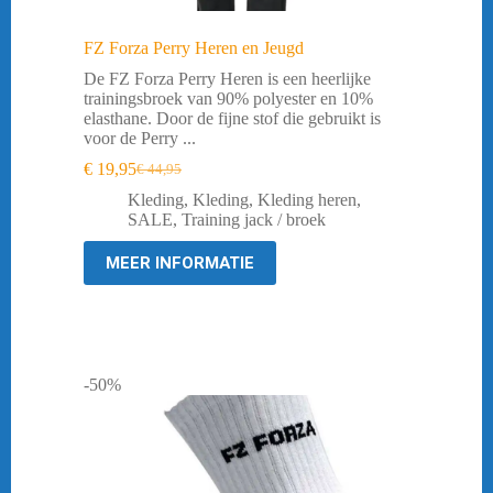
FZ Forza Perry Heren en Jeugd
De FZ Forza Perry Heren is een heerlijke
trainingsbroek van 90% polyester en 10%
elasthane. Door de fijne stof die gebruikt is
voor de Perry ...
€
19,95
€
44,95
Oorspronkelijke
Huidige
prijs
prijs
Kleding
,
Kleding
,
Kleding heren
,
was:
is:
SALE
,
Training jack / broek
€ 44,95.
€ 19,95.
MEER INFORMATIE
-50%