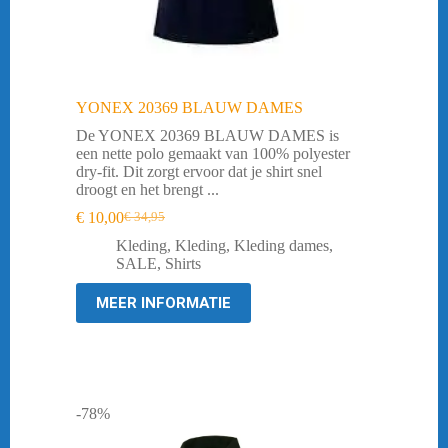
YONEX 20369 BLAUW DAMES
De YONEX 20369 BLAUW DAMES is
een nette polo gemaakt van 100% polyester
dry-fit. Dit zorgt ervoor dat je shirt snel
droogt en het brengt ...
€
10,00
€
34,95
Oorspronkelijke
Huidige
prijs
prijs
Kleding
,
Kleding
,
Kleding dames
,
was:
is:
SALE
,
Shirts
€ 34,95.
€ 10,00.
MEER INFORMATIE
-78%