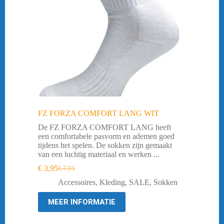
FZ FORZA COMFORT LANG WIT
De FZ FORZA COMFORT LANG heeft
een comfortabele pasvorm en ademen goed
tijdens het spelen. De sokken zijn gemaakt
van een luchtig materiaal en werken ...
€
3,95
€
7,95
Oorspronkelijke
Huidige
prijs
prijs
Accessoires
,
Kleding
,
SALE
,
Sokken
was:
is:
€ 7,95.
€ 3,95.
MEER INFORMATIE