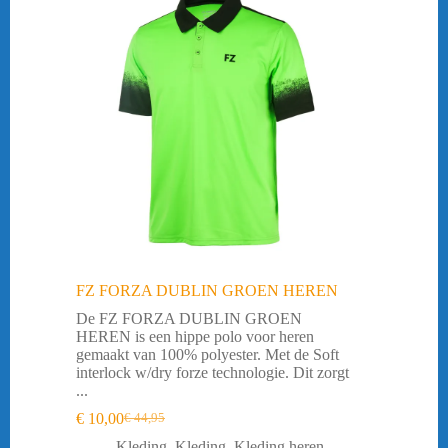
FZ FORZA DUBLIN GROEN HEREN
De FZ FORZA DUBLIN GROEN
HEREN is een hippe polo voor heren
gemaakt van 100% polyester. Met de Soft
interlock w/dry forze technologie. Dit zorgt
...
€
10,00
€
44,95
Oorspronkelijke
Huidige
prijs
prijs
Kleding
,
Kleding
,
Kleding heren
,