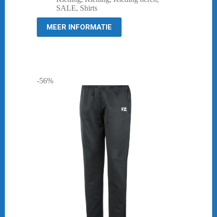
was:
is:
SALE
,
Shirts
€ 44,95.
€ 10,00.
MEER INFORMATIE
-56%