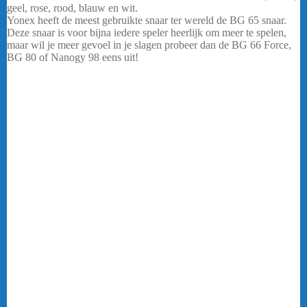
geel, rose, rood, blauw en wit.
Yonex heeft de meest gebruikte snaar ter wereld de BG 65 snaar.
Deze snaar is voor bijna iedere speler heerlijk om meer te spelen,
maar wil je meer gevoel in je slagen probeer dan de BG 66 Force,
BG 80 of Nanogy 98 eens uit!
Yonex BG66 Ultimax Wit
Als u gaat badmintonnen is niet alleen een goed racket erg
belangrijk, maar ook een juiste bespanning in het racket. Hier kunt
u dan ook rekening mee houden als u een nieuw racket gaat kopen
of een racket opnieuw wilt laten bespannen. Als de bespanning
slapjes begint te worden, snaren gaan schuiven of sporen van
slijtage beginnen te vertonen, kan het de moeite waard zijn om te
kiezen voor een nieuwe bespanning.
Voor alles rondom het bespannen van badmintonrackets
De keuze voor de meeste geschikte snaar en het aantal kilo’s is voor
veel klanten niet makkelijk en is afhankelijk van uw speelstijl.
Daarom geven wij u graag zo goed mogelijk advies hierover. Waar
kun je op letten bij de keuze voor een nieuwe bespanning? Yonex
BG66 Ultimax Wit
De dikte van de snaar: hoe dikker de snaar, hoe duurzamer de snaar
is en hoe langer deze waarschijnlijk mee zal gaan. Voorbeelden van
duurzame snaren zijn onder andere BG 65 (Titanium), Nanogy 95.
Hoe dunner de snaar, hoe meer power en controle u zult hebben.