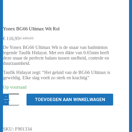
Yonex BG66 Ultimax Wit Rol
€
116,95
€
169,95
Oorspronkelijke
Huidige
prijs
prijs
De Yonex BG66 Ultimax Wit is de snaar van badminton
was:
is:
legende Taufik Hidayat. Met een dikte van 0.65mm heeft
€ 169,95.
€ 116,95.
deze snaar de perfecte balans tussen snelheid, controle en
duurzaamheid.
Taufik Hidayat zegt: “Het geluid van de BG66 Ultimax is
geweldig. Elke slag voelt zo sterk en krachtig”
Op voorraad
Yonex
TOEVOEGEN AAN WINKELWAGEN
BG66
Ultimax
Wit
Rol
aantal
SKU:
F901334