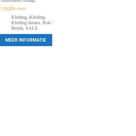
comfortabel draagt.
€
19,95
€
39,95
Oorspronkelijke
Huidige
prijs
prijs
Kleding
,
Kleding
,
was:
is:
Kleding dames
,
Rok /
€ 39,95.
€ 19,95.
Broek
,
SALE
MEER INFORMATIE