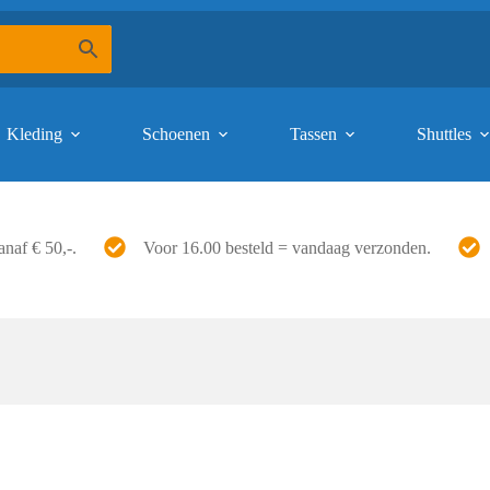
Kleding
Schoenen
Tassen
Shuttles
anaf € 50,-.
Voor 16.00 besteld = vandaag verzonden.