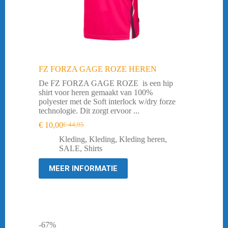
FZ FORZA GAGE ROZE HEREN
De FZ FORZA GAGE ROZE is een hip
shirt voor heren gemaakt van 100%
polyester met de Soft interlock w/dry forze
technologie. Dit zorgt ervoor ...
€
10,00
€
44,95
Oorspronkelijke
Huidige
prijs
prijs
Kleding
,
Kleding
,
Kleding heren
,
was:
is:
SALE
,
Shirts
€ 44,95.
€ 10,00.
MEER INFORMATIE
-67%