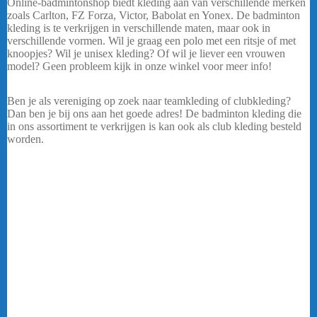
Online-badmintonshop biedt kleding aan van verschillende merken
zoals Carlton, FZ Forza, Victor, Babolat en Yonex. De badminton
kleding is te verkrijgen in verschillende maten, maar ook in
verschillende vormen. Wil je graag een polo met een ritsje of met
knoopjes? Wil je unisex kleding? Of wil je liever een vrouwen
model? Geen probleem kijk in onze winkel voor meer info!
Yonex
dames rokje 26036
Ben je als vereniging op zoek naar teamkleding of clubkleding?
Dan ben je bij ons aan het goede adres! De badminton kleding die
in ons assortiment te verkrijgen is kan ook als club kleding besteld
worden.
Yonex Rokje 26038 Wit
Online-badmintonshop biedt een ruim assortiment aan
badmintonkleding. Het assortiment bestaat uit onder andere shorts,
skirts, sleeves, polo’s, shirts, trainingspakken etc. Voor alle
sportkleding ben je bij Online-badmintonshop aan het goede adres.
Online-badmintonshop biedt kleding aan van verschillende merken
zoals Carlton, FZ Forza, Victor, Babolat en Yonex. De badminton
kleding is te verkrijgen in verschillende maten, maar ook in
verschillende vormen. Wil je graag een polo met een ritsje of met
knoopjes? Wil je unisex kleding? Of wil je liever een vrouwen
model? Geen probleem kijk in onze winkel voor meer info! Yonex
dames rokje 26036