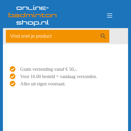
Ga
naar
de
inhoud
Gratis verzending vanaf € 50,-.
Voor 16.00 besteld = vandaag verzonden.
Alles uit eigen voorraad.