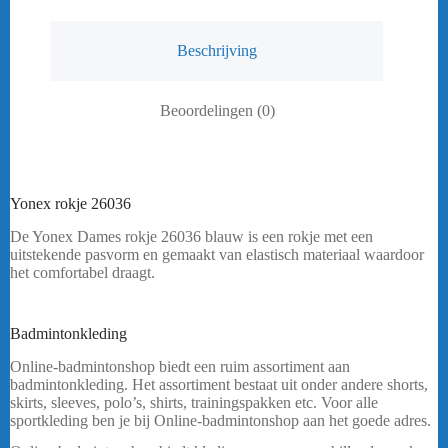
Beschrijving
Beoordelingen (0)
Yonex rokje 26036
De Yonex Dames rokje 26036 blauw is een rokje met een
uitstekende pasvorm en gemaakt van elastisch materiaal waardoor
het comfortabel draagt.
Heeft u een vraag? Stuur mij een
bericht.
Badmintonkleding
Yonex dames rokje 26036
Online-badmintonshop biedt een ruim assortiment aan
badmintonkleding. Het assortiment bestaat uit onder andere shorts,
skirts, sleeves, polo’s, shirts, trainingspakken etc. Voor alle
sportkleding ben je bij Online-badmintonshop aan het goede adres.