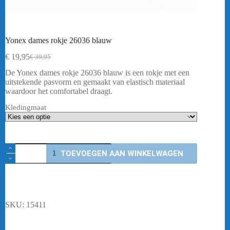
Yonex dames rokje 26036 blauw
€
19,95
€
39,95
Oorspronkelijke
Huidige
prijs
prijs
De Yonex dames rokje 26036 blauw is een rokje met een
was:
is:
uitstekende pasvorm en gemaakt van elastisch materiaal
€ 39,95.
€ 19,95.
waardoor het comfortabel draagt.
Kledingmaat
Yonex
TOEVOEGEN AAN WINKELWAGEN
dames
rokje
26036
blauw
aantal
SKU:
15411