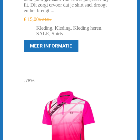
fit. Dit zorgt ervoor dat je shirt snel droogt
en het brengt ...
€
15,00
€
34,95
Oorspronkelijke
Huidige
prijs
prijs
Kleding
,
Kleding
,
Kleding heren
,
was:
is:
SALE
,
Shirts
€ 34,95.
€ 15,00.
MEER INFORMATIE
-78%