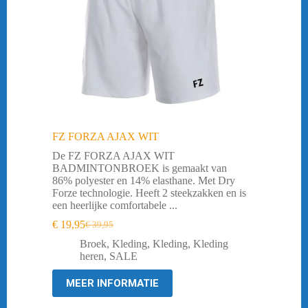
FZ FORZA AJAX WIT
De FZ FORZA AJAX WIT
BADMINTONBROEK is gemaakt van
86% polyester en 14% elasthane. Met Dry
Forze technologie. Heeft 2 steekzakken en is
een heerlijke comfortabele ...
€
19,95
€
39,95
Oorspronkelijke
Huidige
prijs
prijs
Broek
,
Kleding
,
Kleding
,
Kleding
was:
is:
heren
,
SALE
€ 39,95.
€ 19,95.
MEER INFORMATIE