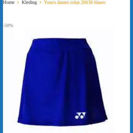
Home
Kleding
Yonex dames rokje 26036 blauw
-50%