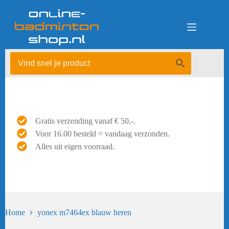
Ga
naar
de
inhoud
Gratis verzending vanaf € 50,-.
Voor 16.00 besteld = vandaag verzonden.
Alles uit eigen voorraad.
Home
yonex m7464ex blauw heren