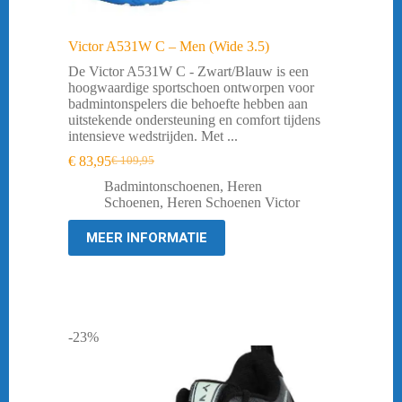
Victor A531W C – Men (Wide 3.5)
De Victor A531W C - Zwart/Blauw is een
hoogwaardige sportschoen ontworpen voor
badmintonspelers die behoefte hebben aan
uitstekende ondersteuning en comfort tijdens
intensieve wedstrijden. Met ...
€
83,95
€
109,95
Oorspronkelijke
Huidige
prijs
prijs
Badmintonschoenen
,
Heren
was:
is:
Schoenen
,
Heren Schoenen Victor
€ 109,95.
€ 83,95.
MEER INFORMATIE
-23%