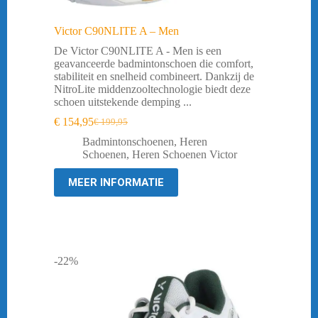
Victor C90NLITE A – Men
De Victor C90NLITE A - Men is een
geavanceerde badmintonschoen die comfort,
stabiliteit en snelheid combineert. Dankzij de
NitroLite middenzooltechnologie biedt deze
schoen uitstekende demping ...
€
154,95
€
199,95
Oorspronkelijke
Huidige
prijs
prijs
Badmintonschoenen
,
Heren
was:
is:
Schoenen
,
Heren Schoenen Victor
€ 199,95.
€ 154,95.
MEER INFORMATIE
-22%