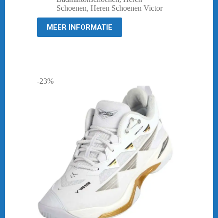
was:
is:
Schoenen
,
Heren Schoenen Victor
€ 189,95.
€ 151,95.
MEER INFORMATIE
-23%