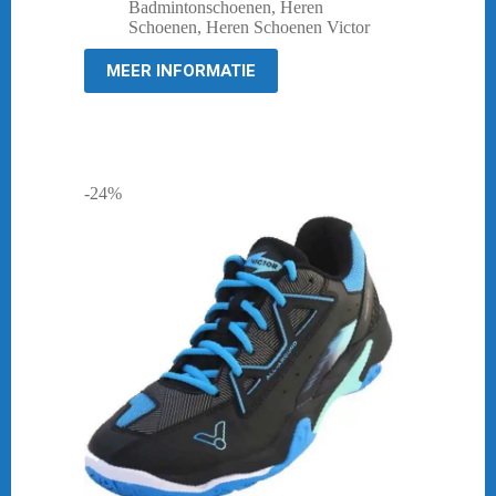
prijs
prijs
Badmintonschoenen
,
Heren
was:
is:
Schoenen
,
Heren Schoenen Victor
€ 79,95.
€ 63,95.
MEER INFORMATIE
-24%