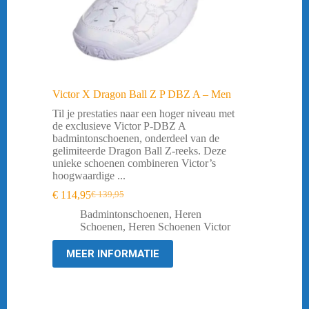
Victor X Dragon Ball Z P DBZ A – Men
Til je prestaties naar een hoger niveau met
de exclusieve Victor P-DBZ A
badmintonschoenen, onderdeel van de
gelimiteerde Dragon Ball Z-reeks. Deze
unieke schoenen combineren Victor’s
hoogwaardige ...
€
114,95
€
139,95
Oorspronkelijke
Huidige
prijs
prijs
Badmintonschoenen
,
Heren
was:
is:
Schoenen
,
Heren Schoenen Victor
€ 139,95.
€ 114,95.
MEER INFORMATIE