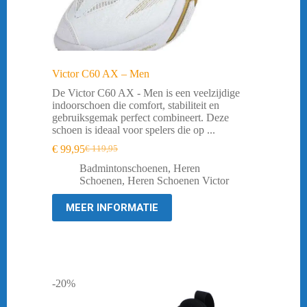
Victor C60 AX – Men
De Victor C60 AX - Men is een veelzijdige
indoorschoen die comfort, stabiliteit en
gebruiksgemak perfect combineert. Deze
schoen is ideaal voor spelers die op ...
€
99,95
€
119,95
Oorspronkelijke
Huidige
prijs
prijs
Badmintonschoenen
,
Heren
was:
is:
Schoenen
,
Heren Schoenen Victor
€ 119,95.
€ 99,95.
MEER INFORMATIE
-20%