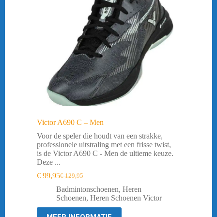
Victor A690 C – Men
Voor de speler die houdt van een strakke,
professionele uitstraling met een frisse twist,
is de Victor A690 C - Men de ultieme keuze.
Deze ...
€
99,95
€
129,95
Oorspronkelijke
Huidige
prijs
prijs
Badmintonschoenen
,
Heren
was:
is:
Schoenen
,
Heren Schoenen Victor
€ 129,95.
€ 99,95.