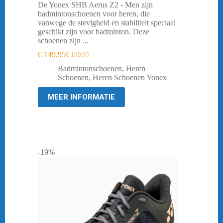
De Yonex SHB Aerus Z2 - Men zijn
badmintonschoenen voor heren, die
vanwege de stevigheid en stabiliteit speciaal
geschikt zijn voor badminton. Deze
schoenen zijn ...
€
149,95
€
199,95
Oorspronkelijke
Huidige
prijs
prijs
Badmintonschoenen
,
Heren
was:
is:
Schoenen
,
Heren Schoenen Yonex
€ 199,95.
€ 149,95.
MEER INFORMATIE
-19%