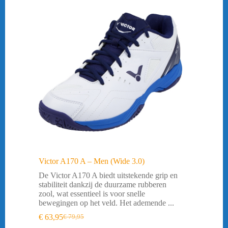
45,5 = 29,5cm
(8)
47 = 31cm
(1)
Victor A170 A – Men (Wide 3.0)
De Victor A170 A biedt uitstekende grip en
stabiliteit dankzij de duurzame rubberen
zool, wat essentieel is voor snelle
bewegingen op het veld. Het ademende ...
€
63,95
€
79,95
Oorspronkelijke
Huidige