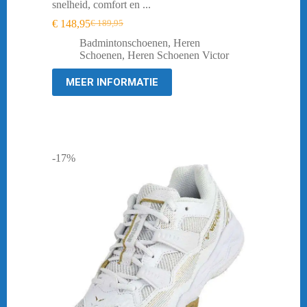
snelheid, comfort en ...
€
148,95
€
189,95
Oorspronkelijke
Huidige
prijs
prijs
Badmintonschoenen
,
Heren
was:
is:
Schoenen
,
Heren Schoenen Victor
€ 189,95.
€ 148,95.
MEER INFORMATIE
-17%