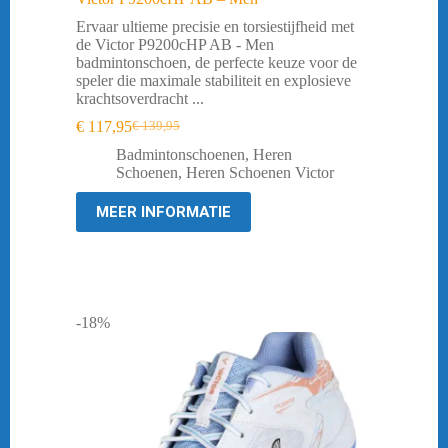
Ervaar ultieme precisie en torsiestijfheid met
de Victor P9200cHP AB - Men
badmintonschoen, de perfecte keuze voor de
speler die maximale stabiliteit en explosieve
krachtsoverdracht ...
€
117,95
€
139,95
Oorspronkelijke
Huidige
prijs
prijs
Badmintonschoenen
,
Heren
was:
is:
Schoenen
,
Heren Schoenen Victor
€ 139,95.
€ 117,95.
MEER INFORMATIE
-18%