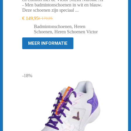
- Men badmintonschoenen in wit en blauw.
Deze schoenen zijn speciaal ...
€
149,95
€
179,95
Oorspronkelijke
Huidige
prijs
prijs
Badmintonschoenen
,
Heren
was:
is:
Schoenen
,
Heren Schoenen Victor
€ 179,95.
€ 149,95.
MEER INFORMATIE
-18%