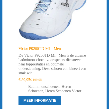
Victor P9200TD MI – Men
De Victor P9200TD MI - Men is de ultieme
badmintonschoen voor spelers die streven
naar topprestaties en optimale
ondersteuning. Deze schoen combineert een
strak wit ...
€
89,95
€
109,95
Oorspronkelijke
Huidige
prijs
prijs
Badmintonschoenen
,
Heren
was:
is:
Schoenen
,
Heren Schoenen Victor
€ 109,95.
€ 89,95.
MEER INFORMATIE