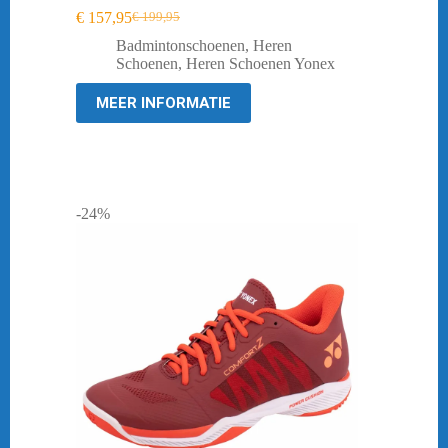
€
157,95
€
199,95
Oorspronkelijke
Huidige
prijs
prijs
Badmintonschoenen
,
Heren
was:
is:
Schoenen
,
Heren Schoenen Yonex
€ 199,95.
€ 157,95.
MEER INFORMATIE
-24%