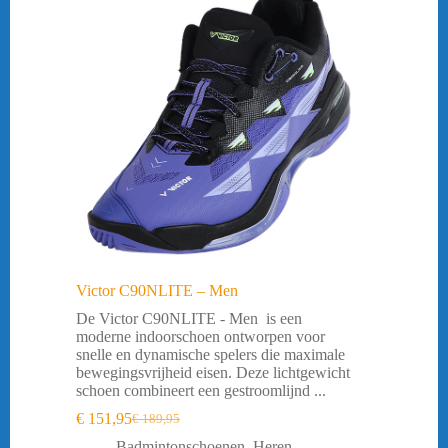
Victor C90NLITE – Men
De Victor C90NLITE - Men is een
moderne indoorschoen ontworpen voor
snelle en dynamische spelers die maximale
bewegingsvrijheid eisen. Deze lichtgewicht
schoen combineert een gestroomlijnd ...
€
151,95
€
189,95
Oorspronkelijke
Huidige
prijs
prijs
Badmintonschoenen
,
Heren