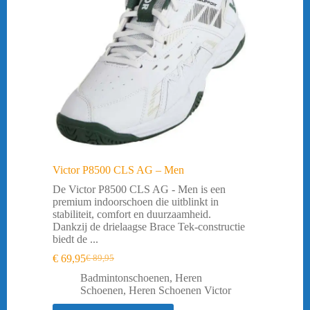
Victor P8500 CLS AG – Men
De Victor P8500 CLS AG - Men is een
premium indoorschoen die uitblinkt in
stabiliteit, comfort en duurzaamheid.
Dankzij de drielaagse Brace Tek-constructie
biedt de ...
€
69,95
€
89,95
Oorspronkelijke
Huidige
prijs
prijs
Badmintonschoenen
,
Heren
was:
is:
Schoenen
,
Heren Schoenen Victor
€ 89,95.
€ 69,95.