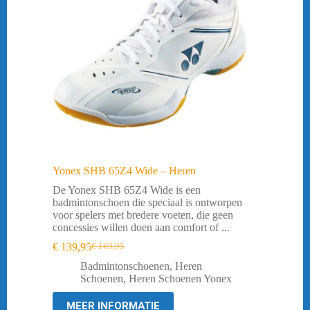
Yonex SHB 65Z4 Wide – Heren
De Yonex SHB 65Z4 Wide is een
badmintonschoen die speciaal is ontworpen
voor spelers met bredere voeten, die geen
concessies willen doen aan comfort of ...
€
139,95
€
169,95
Oorspronkelijke
Huidige
prijs
prijs
Badmintonschoenen
,
Heren
was:
is:
Schoenen
,
Heren Schoenen Yonex
€ 169,95.
€ 139,95.
MEER INFORMATIE