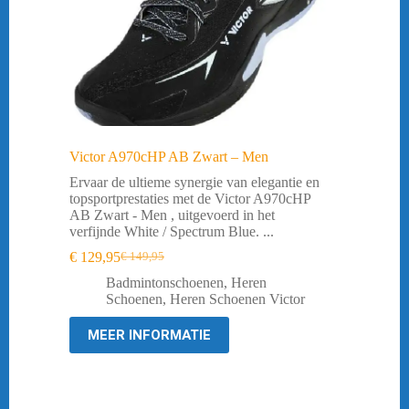
Victor A970cHP AB Zwart – Men
Ervaar de ultieme synergie van elegantie en
topsportprestaties met de Victor A970cHP
AB Zwart - Men , uitgevoerd in het
verfijnde White / Spectrum Blue. ...
€
129,95
€
149,95
Oorspronkelijke
Huidige
prijs
prijs
Badmintonschoenen
,
Heren
was:
is:
Schoenen
,
Heren Schoenen Victor
€ 149,95.
€ 129,95.
MEER INFORMATIE