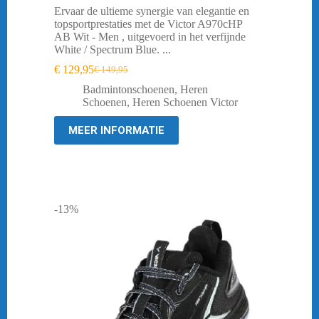
Ervaar de ultieme synergie van elegantie en
topsportprestaties met de Victor A970cHP
AB Wit - Men , uitgevoerd in het verfijnde
White / Spectrum Blue. ...
€
129,95
€
149,95
Oorspronkelijke
Huidige
prijs
prijs
Badmintonschoenen
,
Heren
was:
is:
Schoenen
,
Heren Schoenen Victor
€ 149,95.
€ 129,95.
MEER INFORMATIE
-13%