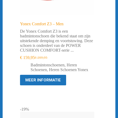
Yonex Comfort Z3 – Men
De Yonex Comfort Z3 is een
badmintonschoen die bekend staat om zijn
uitstekende demping en voortstuwing. Deze
schoen is onderdeel van de POWER
CUSHION COMFORT-serie ...
€
159,95
€
209,95
Oorspronkelijke
Huidige
prijs
prijs
Badmintonschoenen
,
Heren
was:
is:
Schoenen
,
Heren Schoenen Yonex
€ 209,95.
€ 159,95.
MEER INFORMATIE
-19%