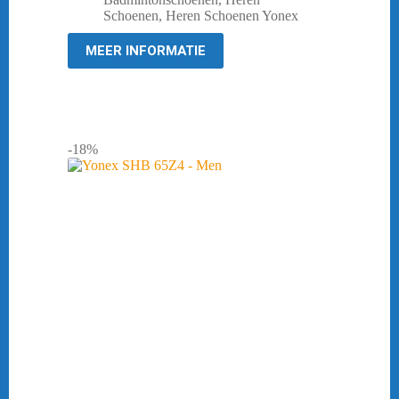
was:
is:
Schoenen
,
Heren Schoenen Yonex
€ 119,95.
€ 96,95.
MEER INFORMATIE
-18%