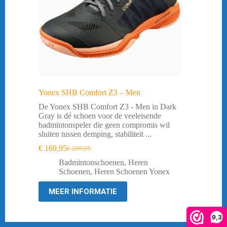
Yonex SHB Comfort Z3 – Men
De Yonex SHB Comfort Z3 - Men in Dark
Gray is dé schoen voor de veeleisende
badmintonspeler die geen compromis wil
sluiten tussen demping, stabiliteit ...
€
169,95
€
209,95
Oorspronkelijke
Huidige
prijs
prijs
Badmintonschoenen
,
Heren
was:
is:
Schoenen
,
Heren Schoenen Yonex
€ 209,95.
€ 169,95.
MEER INFORMATIE
9,3