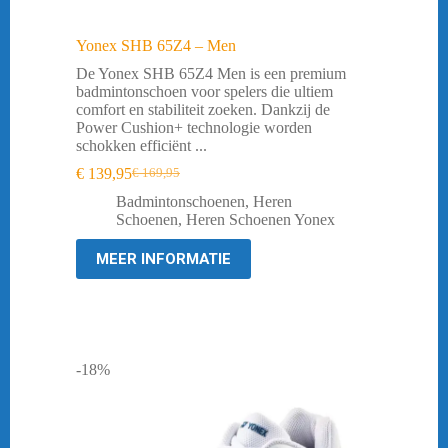
Yonex SHB 65Z4 – Men
De Yonex SHB 65Z4 Men is een premium
badmintonschoen voor spelers die ultiem
comfort en stabiliteit zoeken. Dankzij de
Power Cushion+ technologie worden
schokken efficiënt ...
€
139,95
€
169,95
Oorspronkelijke
Huidige
prijs
prijs
Badmintonschoenen
,
Heren
was:
is:
Schoenen
,
Heren Schoenen Yonex
€ 169,95.
€ 139,95.
MEER INFORMATIE
-18%