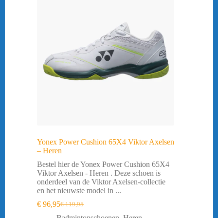
Yonex Power Cushion 65X4 Viktor Axelsen
– Heren
Bestel hier de Yonex Power Cushion 65X4
Viktor Axelsen - Heren . Deze schoen is
onderdeel van de Viktor Axelsen-collectie
en het nieuwste model in ...
€
96,95
€
119,95
Oorspronkelijke
Huidige
prijs
prijs
Badmintonschoenen
,
Heren