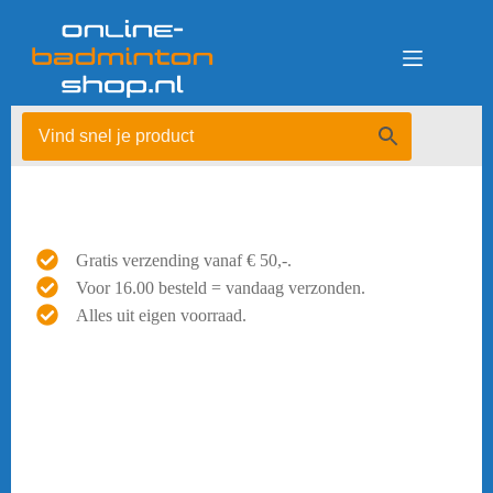
Ga
naar
de
inhoud
Gratis verzending vanaf € 50,-.
Voor 16.00 besteld = vandaag verzonden.
Alles uit eigen voorraad.