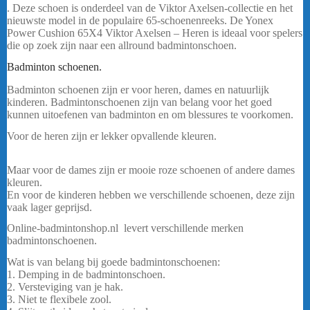
. Deze schoen is onderdeel van de Viktor Axelsen-collectie en het
nieuwste model in de populaire 65-schoenenreeks. De Yonex
Power Cushion 65X4 Viktor Axelsen – Heren is ideaal voor spelers
die op zoek zijn naar een allround badmintonschoen.
bericht.
Badminton schoenen.
Yonex Power Cushion 65X4 VA – Heren
Badminton schoenen zijn er voor heren, dames en natuurlijk
kinderen. Badmintonschoenen zijn van belang voor het goed
kunnen uitoefenen van badminton en om blessures te voorkomen.
Voor de heren zijn er lekker opvallende kleuren.
Yonex Power
Cushion 65X4 VA – Heren
Maar voor de dames zijn er mooie roze schoenen of andere dames
kleuren.
En voor de kinderen hebben we verschillende schoenen, deze zijn
vaak lager geprijsd.
Online-badmintonshop.nl levert verschillende merken
badmintonschoenen.
badmintonshop
Wat is van belang bij goede badmintonschoenen:
1. Demping in de badmintonschoen.
2. Versteviging van je hak.
3. Niet te flexibele zool.