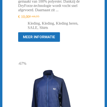
gemaakt van 100% polyester. Dankzij de
DryForze-technologie wordt vocht snel
afgevoerd. Daarnaast zit ...
€
10,00
€
44,95
Oorspronkelijke
Huidige
prijs
prijs
Kleding
,
Kleding
,
Kleding heren
,
was:
is:
SALE
,
Shirts
€ 44,95.
€ 10,00.
MEER INFORMATIE
-67%