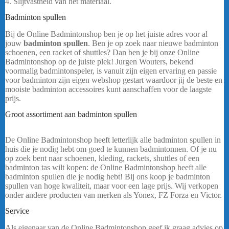
4. Slijtvastheid van het materiaal.
Badminton spullen
badmintonshop
Bij de Online Badmintonshop ben je op het juiste adres voor al
jouw
badminton spullen
. Ben je op zoek naar nieuwe badminton
schoenen, een racket of shuttles? Dan ben je bij onze Online
Badmintonshop op de juiste plek! Jurgen Wouters, bekend
voormalig badmintonspeler, is vanuit zijn eigen ervaring en passie
voor badminton zijn eigen webshop gestart waardoor jij de beste en
mooiste badminton accessoires kunt aanschaffen voor de laagste
prijs.
Groot assortiment aan badminton spullen
Yonex Power Cushion
65X4 VA
De Online Badmintonshop heeft letterlijk alle badminton spullen in
huis die je nodig hebt om goed te kunnen badmintonnen. Of je nu
op zoek bent naar schoenen, kleding, rackets, shuttles of een
badminton tas wilt kopen: de Online Badmintonshop heeft alle
badminton spullen die je nodig hebt! Bij ons koop je badminton
spullen van hoge kwaliteit, maar voor een lage prijs. Wij verkopen
onder andere producten van merken als Yonex, FZ Forza en Victor.
Service
Als eigenaar van de Online Badmintonshop geef ik graag advies op