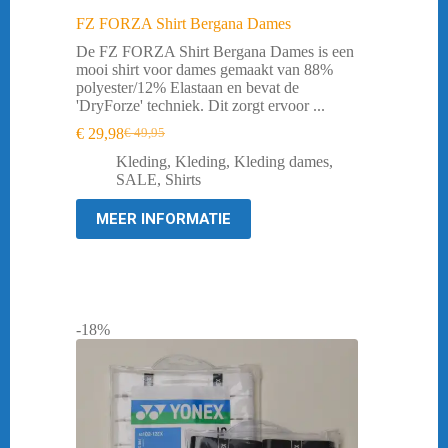
FZ FORZA Shirt Bergana Dames
De FZ FORZA Shirt Bergana Dames is een
mooi shirt voor dames gemaakt van 88%
polyester/12% Elastaan en bevat de
'DryForze' techniek. Dit zorgt ervoor ...
€
29,98
€
49,95
Oorspronkelijke
Huidige
prijs
prijs
Kleding
,
Kleding
,
Kleding dames
,
was:
is:
SALE
,
Shirts
€ 49,95.
€ 29,98.
MEER INFORMATIE
-18%