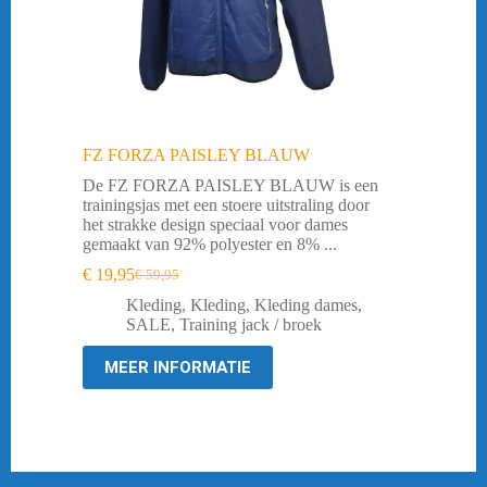
FZ FORZA PAISLEY BLAUW
De FZ FORZA PAISLEY BLAUW is een
trainingsjas met een stoere uitstraling door
het strakke design speciaal voor dames
gemaakt van 92% polyester en 8% ...
€
19,95
€
59,95
Oorspronkelijke
Huidige
prijs
prijs
Kleding
,
Kleding
,
Kleding dames
,
was:
is:
SALE
,
Training jack / broek
€ 59,95.
€ 19,95.
MEER INFORMATIE