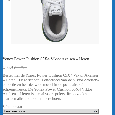
Yonex Power Cushion 65X4 Viktor Axelsen – Heren
€
96,95
€
119,95
Oorspronkelijke
Huidige
prijs
prijs
Bestel hier de Yonex Power Cushion 65X4 Viktor Axelsen
was:
is:
– Heren . Deze schoen is onderdeel van de Viktor Axelsen-
€ 119,95.
€ 96,95.
collectie en het nieuwste model in de populaire 65-
schoenenreeks. De Yonex Power Cushion 65X4 Viktor
Axelsen – Heren is ideaal voor spelers die op zoek zijn
naar een allround badmintonschoen.
Schoenmaat