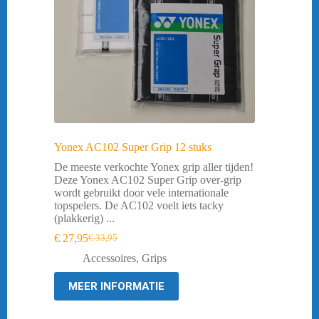
Yonex AC102 Super Grip 12 stuks
De meeste verkochte Yonex grip aller tijden!
Deze Yonex AC102 Super Grip over-grip
wordt gebruikt door vele internationale
topspelers. De AC102 voelt iets tacky
(plakkerig) ...
€
27,95
€
33,95
Oorspronkelijke
Huidige
prijs
prijs
Accessoires
,
Grips
was:
is:
€ 33,95.
€ 27,95.
MEER INFORMATIE