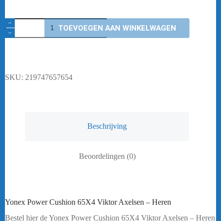
Yonex
TOEVOEGEN AAN WINKELWAGEN
Power
Cushion
65X4
Viktor
Axelsen
-
SKU:
219747657654
Heren
aantal
Beschrijving
Beoordelingen (0)
Yonex Power Cushion 65X4 Viktor Axelsen – Heren
Bestel hier de Yonex Power Cushion 65X4 Viktor Axelsen – Heren