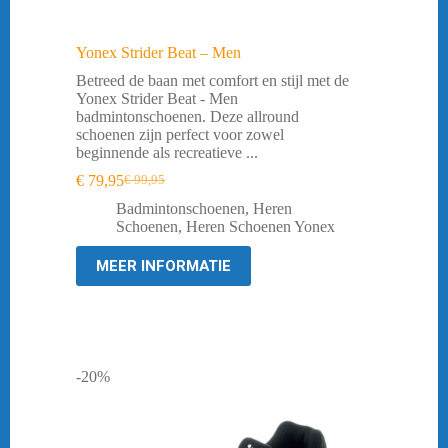
Yonex Strider Beat – Men
Betreed de baan met comfort en stijl met de
Yonex Strider Beat - Men
badmintonschoenen. Deze allround
schoenen zijn perfect voor zowel
beginnende als recreatieve ...
€
79,95
€
99,95
Oorspronkelijke
Huidige
prijs
prijs
Badmintonschoenen
,
Heren
was:
is:
Schoenen
,
Heren Schoenen Yonex
€ 99,95.
€ 79,95.
MEER INFORMATIE
-20%