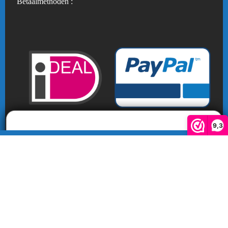
Betaalmethoden :
Wil je verder gaan met
Korting
Ja, graag
Nee, dankje
9,3