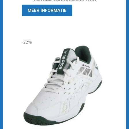
€ 119,95.
€ 99,95.
MEER INFORMATIE
-22%