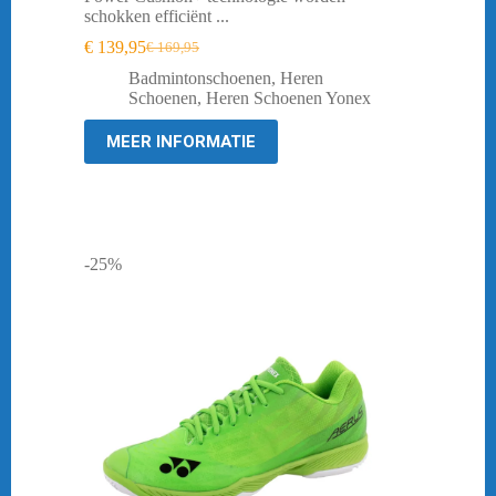
schokken efficiënt ...
€
139,95
€
169,95
Oorspronkelijke
Huidige
prijs
prijs
Badmintonschoenen
,
Heren
was:
is:
Schoenen
,
Heren Schoenen Yonex
€ 169,95.
€ 139,95.
MEER INFORMATIE
-25%