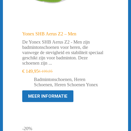
Yonex SHB Aerus Z2 – Men
De Yonex SHB Aerus Z2 - Men zijn
badmintonschoenen voor heren, die
vanwege de stevigheid en stabiliteit speciaal
geschikt zijn voor badminton. Deze
schoenen zijn ...
€
149,95
€
199,95
Oorspronkelijke
Huidige
prijs
prijs
Badmintonschoenen
,
Heren
was:
is:
Schoenen
,
Heren Schoenen Yonex
€ 199,95.
€ 149,95.
MEER INFORMATIE
-20%