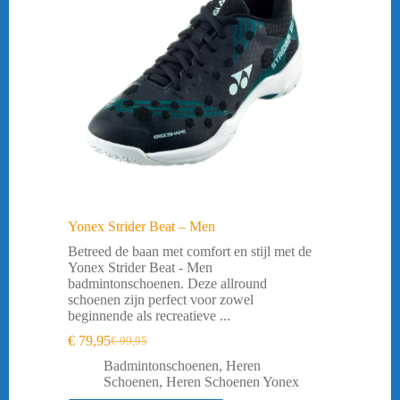
Yonex Strider Beat – Men
Betreed de baan met comfort en stijl met de
Yonex Strider Beat - Men
badmintonschoenen. Deze allround
schoenen zijn perfect voor zowel
beginnende als recreatieve ...
€
79,95
€
99,95
Oorspronkelijke
Huidige
prijs
prijs
Badmintonschoenen
,
Heren
was:
is:
Schoenen
,
Heren Schoenen Yonex
€ 99,95.
€ 79,95.