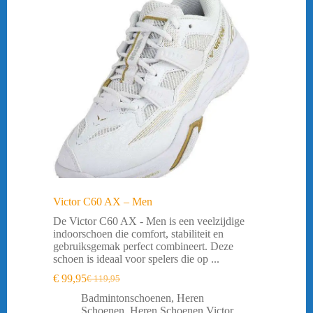
Victor C60 AX – Men
De Victor C60 AX - Men is een veelzijdige
indoorschoen die comfort, stabiliteit en
gebruiksgemak perfect combineert. Deze
schoen is ideaal voor spelers die op ...
€
99,95
€
119,95
Oorspronkelijke
Huidige
prijs
prijs
Badmintonschoenen
,
Heren
was:
is:
Schoenen
,
Heren Schoenen Victor