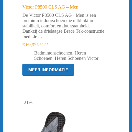
Victor P8500 CLS AG – Men
De Victor P8500 CLS AG - Men is een
premium indoorschoen die uitblinkt in
stabiliteit, comfort en duurzaamheid.
Dankzij de drielaagse Brace Tek-constructie
biedt de ...
€
69,95
€
89,95
Oorspronkelijke
Huidige
prijs
prijs
Badmintonschoenen
,
Heren
was:
is:
Schoenen
,
Heren Schoenen Victor
€ 89,95.
€ 69,95.
MEER INFORMATIE
-21%