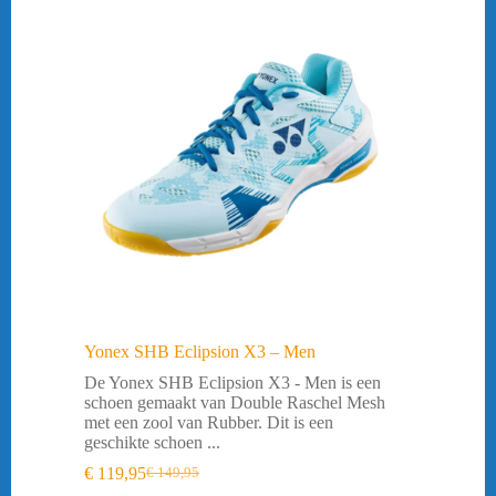
Yonex SHB Eclipsion X3 – Men
De Yonex SHB Eclipsion X3 - Men is een
schoen gemaakt van Double Raschel Mesh
met een zool van Rubber. Dit is een
geschikte schoen ...
€
119,95
€
149,95
Oorspronkelijke
Huidige