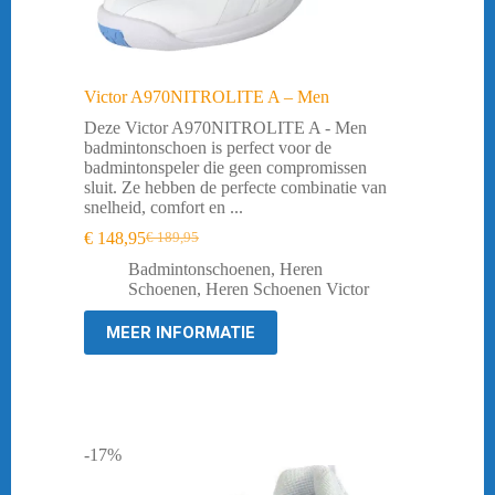
Victor A970NITROLITE A – Men
Deze Victor A970NITROLITE A - Men
badmintonschoen is perfect voor de
badmintonspeler die geen compromissen
sluit. Ze hebben de perfecte combinatie van
snelheid, comfort en ...
€
148,95
€
189,95
Oorspronkelijke
Huidige
prijs
prijs
Badmintonschoenen
,
Heren
was:
is:
Schoenen
,
Heren Schoenen Victor
€ 189,95.
€ 148,95.
MEER INFORMATIE
-17%