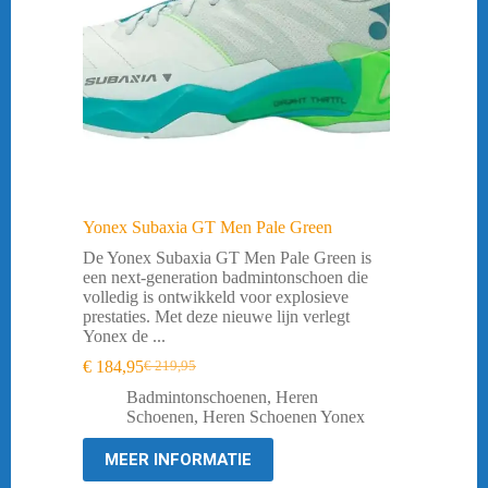
Yonex Subaxia GT Men Pale Green
De Yonex Subaxia GT Men Pale Green is
een next-generation badmintonschoen die
volledig is ontwikkeld voor explosieve
prestaties. Met deze nieuwe lijn verlegt
Yonex de ...
€
184,95
€
219,95
Oorspronkelijke
Huidige
prijs
prijs
Badmintonschoenen
,
Heren
was:
is:
Schoenen
,
Heren Schoenen Yonex
€ 219,95.
€ 184,95.
MEER INFORMATIE