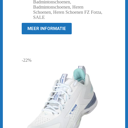
prijs
prijs
Badmintonschoenen
,
was:
is:
Badmintonschoenen
,
Heren
€ 129,95.
€ 30,00.
Schoenen
,
Heren Schoenen FZ Forza
,
SALE
MEER INFORMATIE
-22%