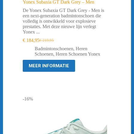
Yonex Subaxia GT Dark Grey – Men
De Yonex Subaxia GT Dark Grey - Men is
een next-generation badmintonschoen die
volledig is ontwikkeld voor explosieve
prestaties. Met deze nieuwe lijn verlegt
Yonex ...
€
184,95
€
219,95
Oorspronkelijke
Huidige
prijs
prijs
Badmintonschoenen
,
Heren
was:
is:
Schoenen
,
Heren Schoenen Yonex
€ 219,95.
€ 184,95.
MEER INFORMATIE
-16%