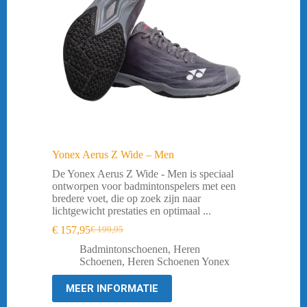
Yonex Aerus Z Wide – Men
De Yonex Aerus Z Wide - Men is speciaal
ontworpen voor badmintonspelers met een
bredere voet, die op zoek zijn naar
lichtgewicht prestaties en optimaal ...
€
157,95
€
199,95
Oorspronkelijke
Huidige
prijs
prijs
Badmintonschoenen
,
Heren
was:
is:
Schoenen
,
Heren Schoenen Yonex
€ 199,95.
€ 157,95.
MEER INFORMATIE