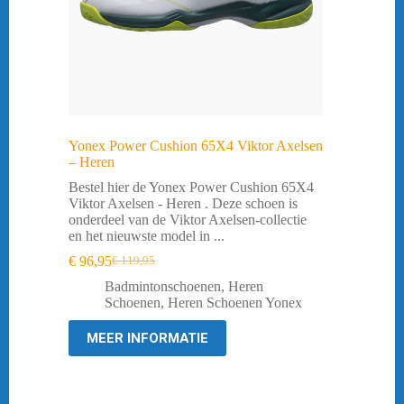
Yonex Power Cushion 65X4 Viktor Axelsen
– Heren
Bestel hier de Yonex Power Cushion 65X4
Viktor Axelsen - Heren . Deze schoen is
onderdeel van de Viktor Axelsen-collectie
en het nieuwste model in ...
€
96,95
€
119,95
Oorspronkelijke
Huidige
prijs
prijs
Badmintonschoenen
,
Heren
was:
is:
Schoenen
,
Heren Schoenen Yonex
€ 119,95.
€ 96,95.
MEER INFORMATIE