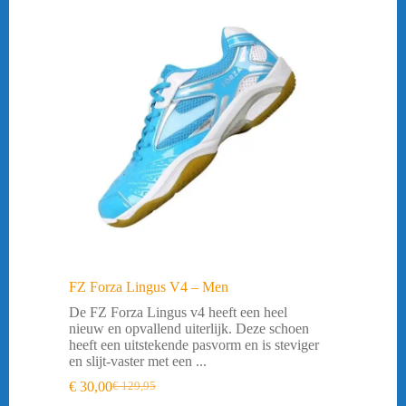
45,5 = 29,5cm
(4)
46 = 30cm
(7)
FZ Forza Lingus V4 – Men
De FZ Forza Lingus v4 heeft een heel
nieuw en opvallend uiterlijk. Deze schoen
heeft een uitstekende pasvorm en is steviger
en slijt-vaster met een ...
€
30,00
€
129,95
Oorspronkelijke
Huidige