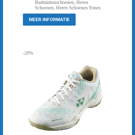
prijs
prijs
Badmintonschoenen
,
Heren
was:
is:
Schoenen
,
Heren Schoenen Yonex
€ 149,95.
€ 119,95.
MEER INFORMATIE
-20%