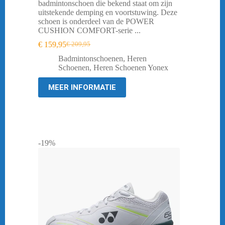
badmintonschoen die bekend staat om zijn
uitstekende demping en voortstuwing. Deze
schoen is onderdeel van de POWER
CUSHION COMFORT-serie ...
€
159,95
€
209,95
Oorspronkelijke
Huidige
prijs
prijs
Badmintonschoenen
,
Heren
was:
is:
Schoenen
,
Heren Schoenen Yonex
€ 209,95.
€ 159,95.
MEER INFORMATIE
-19%