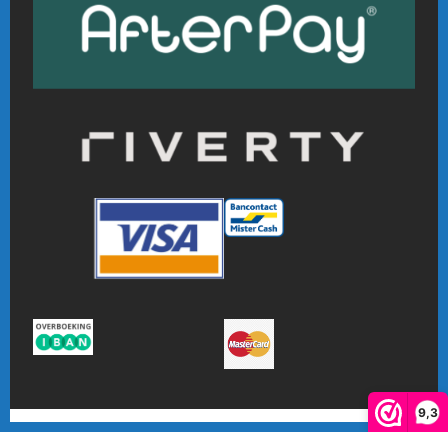
9,3
De waardering van www.online-badmintonshop.com bij