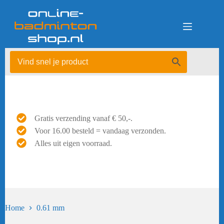
Ga
naar
de
inhoud
Gratis verzending vanaf € 50,-.
Voor 16.00 besteld = vandaag verzonden.
Alles uit eigen voorraad.
Home
0.61 mm