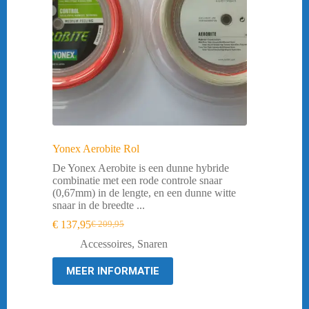
Yonex Aerobite Rol
De Yonex Aerobite is een dunne hybride
combinatie met een rode controle snaar
(0,67mm) in de lengte, en een dunne witte
snaar in de breedte ...
€
137,95
€
209,95
Oorspronkelijke
Huidige
prijs
prijs
Accessoires
,
Snaren
was:
is:
€ 209,95.
€ 137,95.
MEER INFORMATIE