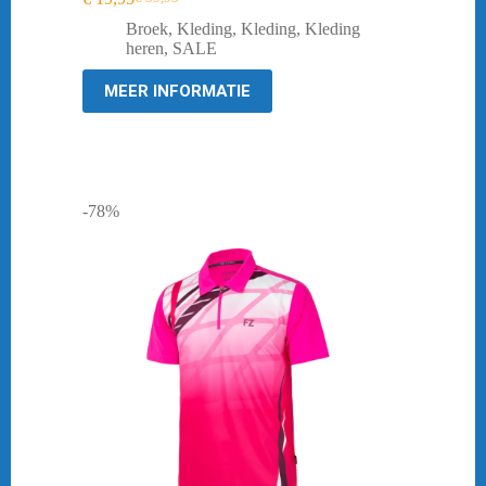
Oorspronkelijke
Huidige
prijs
prijs
Broek
,
Kleding
,
Kleding
,
Kleding
was:
is:
heren
,
SALE
€ 39,95.
€ 19,95.
MEER INFORMATIE
-78%