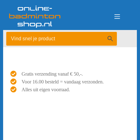
Ga
naar
de
inhoud
Gratis verzending vanaf € 50,-.
Voor 16.00 besteld = vandaag verzonden.
Alles uit eigen voorraad.