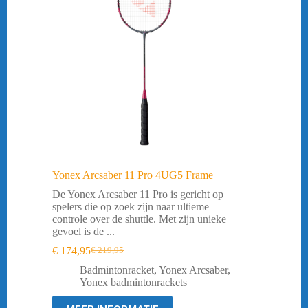
Yonex Arcsaber 11 Pro 4UG5 Frame
De Yonex Arcsaber 11 Pro is gericht op
spelers die op zoek zijn naar ultieme
controle over de shuttle. Met zijn unieke
gevoel is de ...
€
174,95
€
219,95
Oorspronkelijke
Huidige
prijs
prijs
Badmintonracket
,
Yonex Arcsaber
,
was:
is:
Yonex badmintonrackets
€ 219,95.
€ 174,95.