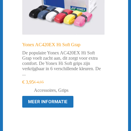
Yonex AC420EX Hi Soft Grap
De populaire Yonex AC420EX Hi Soft
Grap voelt zacht aan, dit zorgt voor extra
comfort. De Yonex Hi Soft grips zijn
verkrijgbaar in 6 verschillende kleuren. De
...
€
3,95
€
4,95
Oorspronkelijke
Huidige
prijs
prijs
Accessoires
,
Grips
was:
is:
€ 4,95.
€ 3,95.
MEER INFORMATIE