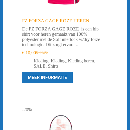
FZ FORZA GAGE ROZE HEREN
De FZ FORZA GAGE ROZE is een hip
shirt voor heren gemaakt van 100%
polyester met de Soft interlock w/dry forze
technologie. Dit zorgt ervoor ...
€
10,00
€
44,95
Oorspronkelijke
Huidige
prijs
prijs
Kleding
,
Kleding
,
Kleding heren
,
was:
is:
SALE
,
Shirts
€ 44,95.
€ 10,00.
MEER INFORMATIE
-20%