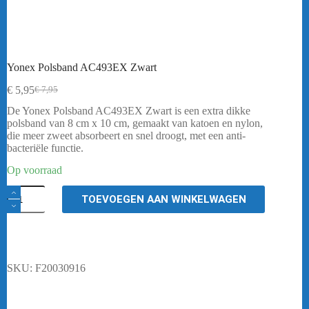
Yonex Polsband AC493EX Zwart
€
5,95
€
7,95
Oorspronkelijke
Huidige
prijs
prijs
De Yonex Polsband AC493EX Zwart is een extra dikke
was:
is:
polsband van 8 cm x 10 cm, gemaakt van katoen en nylon,
€ 7,95.
€ 5,95.
die meer zweet absorbeert en snel droogt, met een anti-
bacteriële functie.
Op voorraad
Yonex
TOEVOEGEN AAN WINKELWAGEN
Polsband
AC493EX
Zwart
aantal
SKU:
F20030916