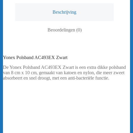
Beschrijving
Beoordelingen (0)
Yonex Polsband AC493EX Zwart
De Yonex Polsband AC493EX Zwart is een extra dikke polsband
van 8 cm x 10 cm, gemaakt van katoen en nylon, die meer zweet
absorbeert en snel droogt, met een anti-bacteriële functie.
Heeft u een vraag? Stuur mij een
bericht.
Badmintonkleding Yonex Polsband AC493EX Geel
Online-badmintonshop biedt een ruim assortiment aan
badmintonkleding. Het assortiment bestaat uit onder andere shorts,
skirts, sleeves, polo’s, shirts, trainingspakken etc. Voor alle
sportkleding ben je bij Online-badmintonshop aan het goede adres.
Online-badmintonshop biedt kleding aan van verschillende merken