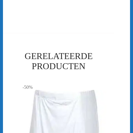
in ons assortiment te verkrijgen is kan ook als club kleding besteld
worden. Dan ben je bij ons aan het goede adres!
bericht.
GERELATEERDE
PRODUCTEN
-50%