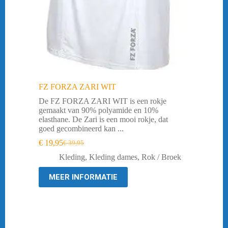
FZ FORZA ZARI WIT
De FZ FORZA ZARI WIT is een rokje
gemaakt van 90% polyamide en 10%
elasthane. De Zari is een mooi rokje, dat
goed gecombineerd kan ...
€
19,95
€
39,95
Oorspronkelijke
Huidige
prijs
prijs
Kleding
,
Kleding dames
,
Rok / Broek
was:
is:
€ 39,95.
€ 19,95.
MEER INFORMATIE