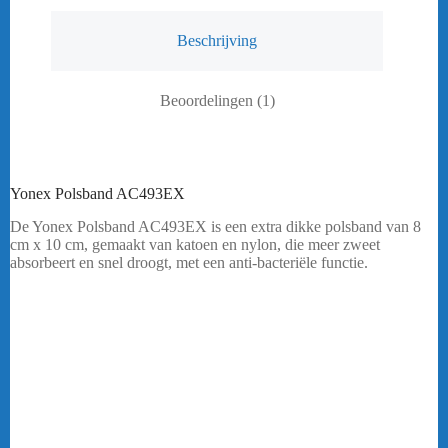
Beschrijving
Beoordelingen (1)
Yonex Polsband AC493EX
De Yonex Polsband AC493EX is een extra dikke polsband van 8
cm x 10 cm, gemaakt van katoen en nylon, die meer zweet
absorbeert en snel droogt, met een anti-bacteriële functie.
Heeft u een vraag? Stuur mij een
bericht.
Badmintonkleding Yonex Polsband AC493EX
Online-badmintonshop biedt een ruim assortiment aan
badmintonkleding. Het assortiment bestaat uit onder andere shorts,
skirts, sleeves, polo’s, shirts, trainingspakken etc. Voor alle
sportkleding ben je bij Online-badmintonshop aan het goede adres.
Online-badmintonshop biedt kleding aan van verschillende merken