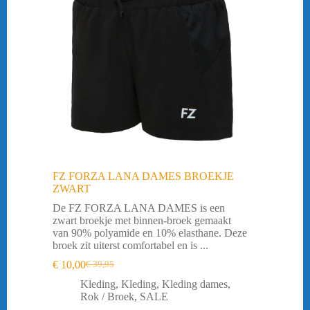
FZ FORZA LANA DAMES BROEKJE
ZWART
De FZ FORZA LANA DAMES is een
zwart broekje met binnen-broek gemaakt
van 90% polyamide en 10% elasthane. Deze
broek zit uiterst comfortabel en is ...
€
10,00
€
39,95
Oorspronkelijke
Huidige
prijs
prijs
Kleding
,
Kleding
,
Kleding dames
,
was:
is:
Rok / Broek
,
SALE
€ 39,95.
€ 10,00.