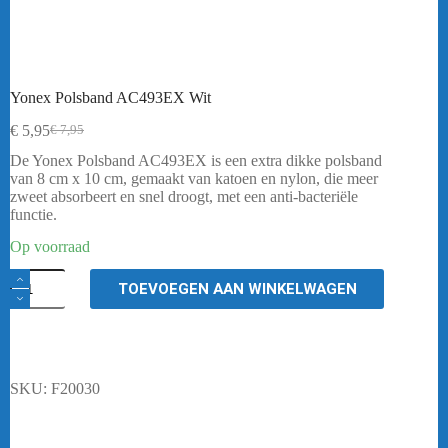
Yonex Polsband AC493EX Wit
€
5,95
€
7,95
Oorspronkelijke
Huidige
prijs
prijs
De Yonex Polsband AC493EX is een extra dikke polsband
was:
is:
van 8 cm x 10 cm, gemaakt van katoen en nylon, die meer
€ 7,95.
€ 5,95.
zweet absorbeert en snel droogt, met een anti-bacteriële
functie.
Op voorraad
Yonex
TOEVOEGEN AAN WINKELWAGEN
Polsband
AC493EX
Wit
aantal
SKU:
F20030