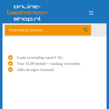
Ga
naar
de
inhoud
Gratis verzending vanaf € 50,-.
Voor 16.00 besteld = vandaag verzonden.
Alles uit eigen voorraad.