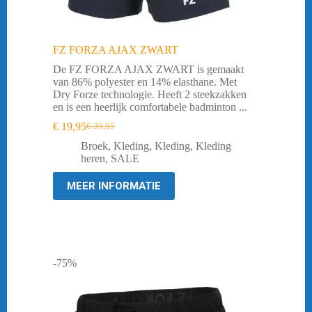
FZ FORZA AJAX ZWART
De FZ FORZA AJAX ZWART is gemaakt
van 86% polyester en 14% elasthane. Met
Dry Forze technologie. Heeft 2 steekzakken
en is een heerlijk comfortabele badminton ...
€
19,95
€
39,95
Oorspronkelijke
Huidige
prijs
prijs
Broek
,
Kleding
,
Kleding
,
Kleding
was:
is:
heren
,
SALE
€ 39,95.
€ 19,95.
MEER INFORMATIE
-75%