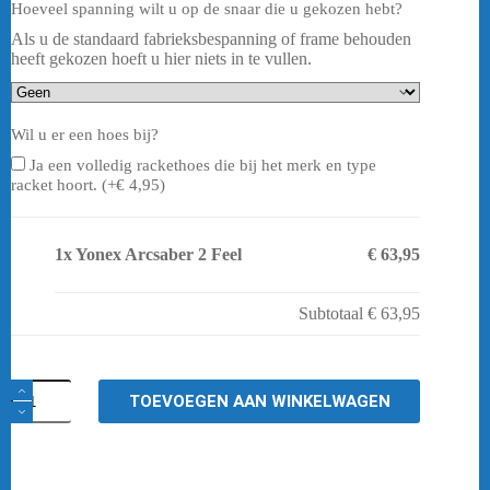
Hoeveel spanning wilt u op de snaar die u gekozen hebt?
Als u de standaard fabrieksbespanning of frame behouden
heeft gekozen hoeft u hier niets in te vullen.
Wil u er een hoes bij?
Ja een volledig rackethoes die bij het merk en type
racket hoort. (+
€
4,95
)
1x
Yonex Arcsaber 2 Feel
€ 63,95
Subtotaal
€ 63,95
Yonex
TOEVOEGEN AAN WINKELWAGEN
Arcsaber
2
Feel
aantal