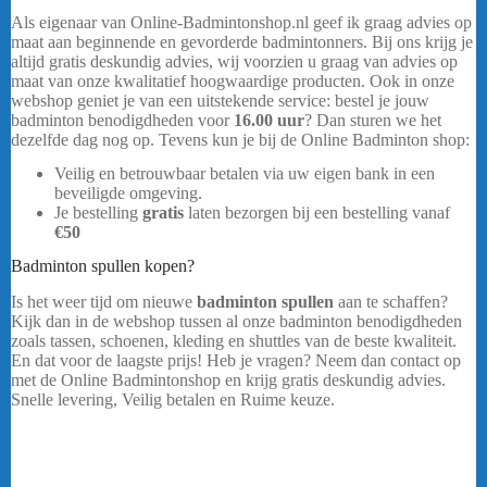
Als eigenaar van Online-Badmintonshop.nl geef ik graag advies op
maat aan beginnende en gevorderde badmintonners. Bij ons krijg je
altijd gratis deskundig advies, wij voorzien u graag van advies op
maat van onze kwalitatief hoogwaardige producten. Ook in onze
webshop geniet je van een uitstekende service: bestel je jouw
badminton benodigdheden voor
16.00 uur
? Dan sturen we het
dezelfde dag nog op. Tevens kun je bij de Online Badminton shop:
Veilig en betrouwbaar betalen via uw eigen bank in een
beveiligde omgeving.
Yonex Arcsaber 2 Feel
Je bestelling
gratis
laten bezorgen bij een bestelling vanaf
€50
Badminton spullen kopen?
Is het weer tijd om nieuwe
badminton spullen
aan te schaffen?
Kijk dan in de webshop tussen al onze badminton benodigdheden
zoals tassen, schoenen, kleding en shuttles van de beste kwaliteit.
En dat voor de laagste prijs! Heb je vragen? Neem dan contact op
met de Online Badmintonshop en krijg gratis deskundig advies.
Snelle levering, Veilig betalen en Ruime keuze.
…..