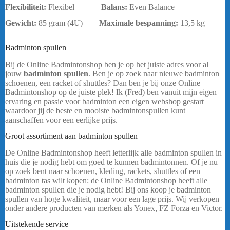
Flexibiliteit:
Flexibel
Balans:
Even Balance
Gewicht:
85 gram (4U)
Maximale bespanning
:
13,5 kg
bericht.
Badminton spullen
Yonex Arcsaber 2 Feel
Bij de Online Badmintonshop ben je op het juiste adres voor al
jouw
badminton spullen
. Ben je op zoek naar nieuwe badminton
schoenen, een racket of shuttles? Dan ben je bij onze Online
Badmintonshop op de juiste plek! Ik (Fred) ben vanuit mijn eigen
ervaring en passie voor badminton een eigen webshop gestart
waardoor jij de beste en mooiste badmintonspullen kunt
aanschaffen voor een eerlijke prijs.
Yonex Arcsaber 2 Feel
Groot assortiment aan badminton spullen
De Online Badmintonshop heeft letterlijk alle badminton spullen in
huis die je nodig hebt om goed te kunnen badmintonnen. Of je nu
op zoek bent naar schoenen, kleding, rackets, shuttles of een
badminton tas wilt kopen: de Online Badmintonshop heeft alle
badminton spullen die je nodig hebt! Bij ons koop je badminton
spullen van hoge kwaliteit, maar voor een lage prijs. Wij verkopen
onder andere producten van merken als Yonex, FZ Forza en Victor.
Uitstekende service
Yonex Arcsaber 2 Feel