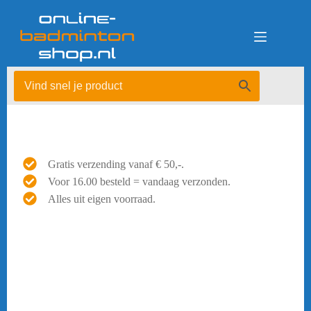
Ga
naar
de
inhoud
Gratis verzending vanaf € 50,-.
Voor 16.00 besteld = vandaag verzonden.
Alles uit eigen voorraad.