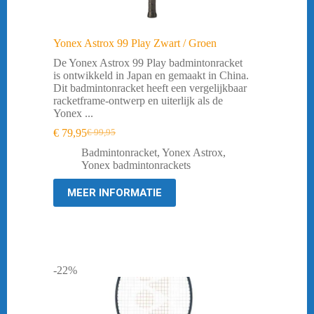
Yonex Astrox 99 Play Zwart / Groen
De Yonex Astrox 99 Play badmintonracket
is ontwikkeld in Japan en gemaakt in China.
Dit badmintonracket heeft een vergelijkbaar
racketframe-ontwerp en uiterlijk als de
Yonex ...
€
79,95
€
99,95
Oorspronkelijke
Huidige
prijs
prijs
Badmintonracket
,
Yonex Astrox
,
was:
is:
Yonex badmintonrackets
€ 99,95.
€ 79,95.
MEER INFORMATIE
-22%