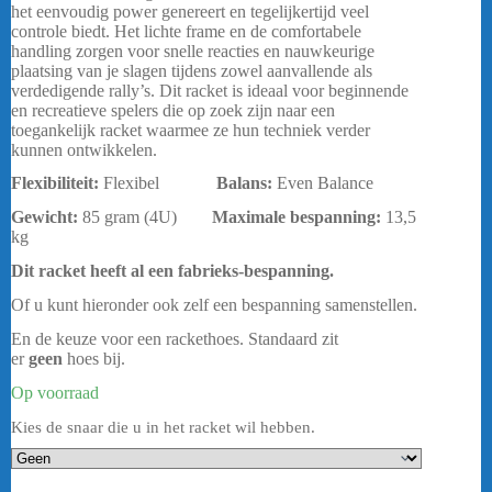
€ 79,95.
€ 63,95.
het eenvoudig power genereert en tegelijkertijd veel
controle biedt. Het lichte frame en de comfortabele
handling zorgen voor snelle reacties en nauwkeurige
plaatsing van je slagen tijdens zowel aanvallende als
verdedigende rally’s. Dit racket is ideaal voor beginnende
en recreatieve spelers die op zoek zijn naar een
toegankelijk racket waarmee ze hun techniek verder
kunnen ontwikkelen.
Flexibiliteit:
Flexibel
Balans:
Even Balance
Gewicht:
85 gram (4U)
Maximale bespanning
:
13,5
kg
Dit racket heeft al een fabrieks-bespanning.
Of u kunt hieronder ook zelf een bespanning samenstellen.
En de keuze voor een rackethoes. Standaard zit
er
geen
hoes bij.
Op voorraad
Kies de snaar die u in het racket wil hebben.