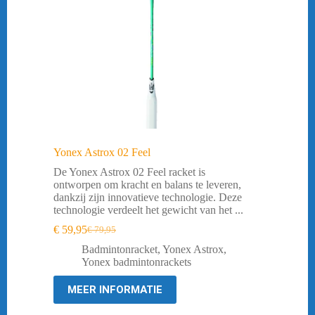
Yonex Astrox 02 Feel
De Yonex Astrox 02 Feel racket is
ontworpen om kracht en balans te leveren,
dankzij zijn innovatieve technologie. Deze
technologie verdeelt het gewicht van het ...
€
59,95
€
79,95
Oorspronkelijke
Huidige
prijs
prijs
Badmintonracket
,
Yonex Astrox
,
was:
is:
Yonex badmintonrackets
€ 79,95.
€ 59,95.
MEER INFORMATIE