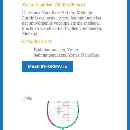
Yonex Nanoflare 700 Pro (Frame)
De Yonex Nanoflare 700 Pro Midnight
Purple is een geavanceerd badmintonracket
dat ontworpen is voor spelers die snelheid,
kracht en wendbaarheid willen combineren.
Met zijn ...
€
174,95
€
219,95
Oorspronkelijke
Huidige
prijs
prijs
Badmintonracket
,
Yonex
was:
is:
badmintonrackets
,
Yonex Nanoflare
€ 219,95.
€ 174,95.
MEER INFORMATIE
-25%