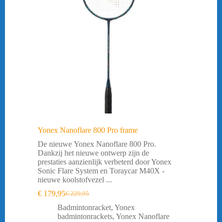
Yonex Nanoflare 800 Pro frame
De nieuwe Yonex Nanoflare 800 Pro.
Dankzij het nieuwe ontwerp zijn de
prestaties aanzienlijk verbeterd door Yonex
Sonic Flare System en Toraycar M40X -
nieuwe koolstofvezel ...
€
179,95
€
229,95
Oorspronkelijke
Huidige
prijs
prijs
Badmintonracket
,
Yonex
was:
is:
badmintonrackets
,
Yonex Nanoflare