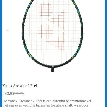
Yonex Arcsaber 2 Feel
€
63,95
€
79,95
Oorspronkelijke
Huidige
prijs
prijs
De Yonex Arcsaber 2 Feel is een allround badmintonracket
was:
is:
met een evenwichtige balans en flexibele shaft, waardoor