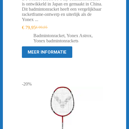
is ontwikkeld in Japan en gemaakt in China.
Dit badmintonracket heeft een vergelijkbaar
racketframe-ontwerp en uiterlijk als de
Yonex ...
€
79,95
€
99,95
Oorspronkelijke
Huidige
prijs
prijs
Badmintonracket
,
Yonex Astrox
,
was:
is:
Yonex badmintonrackets
€ 99,95.
€ 79,95.
MEER INFORMATIE
-20%