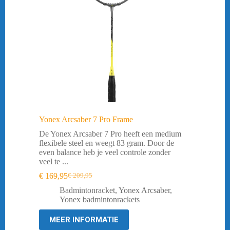
Yonex Arcsaber 7 Pro Frame
De Yonex Arcsaber 7 Pro heeft een medium
flexibele steel en weegt 83 gram. Door de
even balance heb je veel controle zonder
veel te ...
€
169,95
€
209,95
Oorspronkelijke
Huidige
prijs
prijs
Badmintonracket
,
Yonex Arcsaber
,
was:
is:
Yonex badmintonrackets
€ 209,95.
€ 169,95.
MEER INFORMATIE