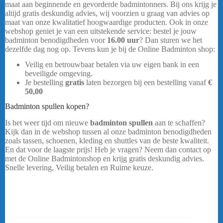
maat aan beginnende en gevorderde badmintonners. Bij ons krijg je
altijd gratis deskundig advies, wij voorzien u graag van advies op
maat van onze kwalitatief hoogwaardige producten. Ook in onze
webshop geniet je van een uitstekende service: bestel je jouw
badminton benodigdheden voor
16.00 uur
? Dan sturen we het
dezelfde dag nog op. Tevens kun je bij de Online Badminton shop:
Veilig en betrouwbaar betalen via uw eigen bank in een
beveiligde omgeving.
Yonex Arcsaber 7 Play
Je bestelling
gratis
laten bezorgen bij een bestelling vanaf
€
50,00
Badminton spullen kopen?
Is het weer tijd om nieuwe
badminton spullen
aan te schaffen?
Kijk dan in de webshop tussen al onze badminton benodigdheden
zoals tassen, schoenen, kleding en shuttles van de beste kwaliteit.
En dat voor de laagste prijs! Heb je vragen? Neem dan contact op
met de Online Badmintonshop en krijg gratis deskundig advies.
Snelle levering, Veilig betalen en Ruime keuze.
Yonex Arcsaber 7
Play
…..