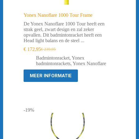
Yonex Nanoflare 1000 Tour Frame
De Yonex Nanoflare 1000 Tour heeft een
strak geel, zwart design en zal zeker
opvallen. Dit badmintonracket heeft een
Head light balans en de steel ...
€
172,95
€
239,95
Oorspronkelijke
Huidige
prijs
prijs
Badmintonracket
,
Yonex
was:
is:
badmintonrackets
,
Yonex Nanoflare
€ 239,95.
€ 172,95.
MEER INFORMATIE
-19%