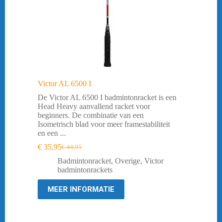
Victor AL 6500 I
De Victor AL 6500 I badmintonracket is een
Head Heavy aanvallend racket voor
beginners. De combinatie van een
Isometrisch blad voor meer framestabiliteit
en een ...
€
35,95
€
44,95
Oorspronkelijke
Huidige
prijs
prijs
Badmintonracket
,
Overige
,
Victor
was:
is:
badmintonrackets
€ 44,95.
€ 35,95.
MEER INFORMATIE