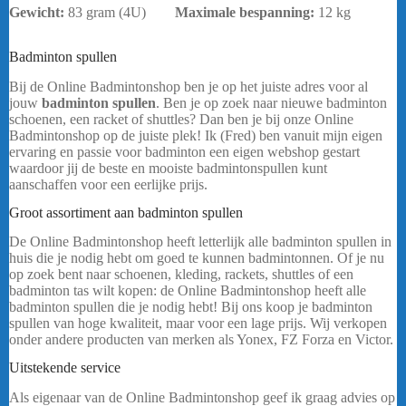
Gewicht:
83 gram (4U)
Maximale bespanning
:
12 kg
bericht.
Badminton spullen
Yonex Arcsaber 7 Play
Bij de Online Badmintonshop ben je op het juiste adres voor al
jouw
badminton spullen
. Ben je op zoek naar nieuwe badminton
schoenen, een racket of shuttles? Dan ben je bij onze Online
Badmintonshop op de juiste plek! Ik (Fred) ben vanuit mijn eigen
ervaring en passie voor badminton een eigen webshop gestart
waardoor jij de beste en mooiste badmintonspullen kunt
aanschaffen voor een eerlijke prijs.
Yonex Arcsaber 7 Play
Groot assortiment aan badminton spullen
De Online Badmintonshop heeft letterlijk alle badminton spullen in
huis die je nodig hebt om goed te kunnen badmintonnen. Of je nu
op zoek bent naar schoenen, kleding, rackets, shuttles of een
badminton tas wilt kopen: de Online Badmintonshop heeft alle
badminton spullen die je nodig hebt! Bij ons koop je badminton
spullen van hoge kwaliteit, maar voor een lage prijs. Wij verkopen
onder andere producten van merken als Yonex, FZ Forza en Victor.
Uitstekende service
Als eigenaar van de Online Badmintonshop geef ik graag advies op