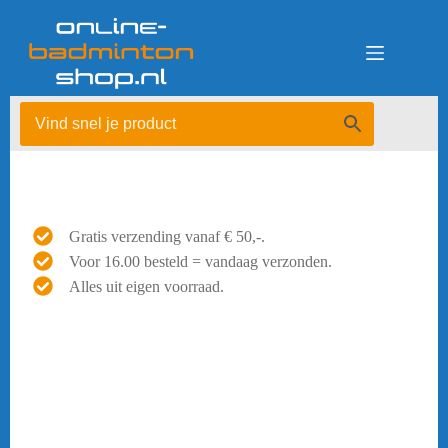
Ga
naar
de
inhoud
Gratis verzending vanaf € 50,-.
Voor 16.00 besteld = vandaag verzonden.
Alles uit eigen voorraad.