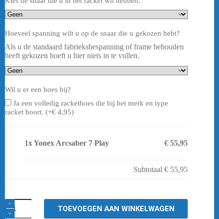
Kies de snaar die u in het racket wil hebben.
Hoeveel spanning wilt u op de snaar die u gekozen hebt?
Als u de standaard fabrieksbespanning of frame behouden
heeft gekozen hoeft u hier niets in te vullen.
Wil u er een hoes bij?
Ja een volledig rackethoes die bij het merk en type
racket hoort. (+
€
4,95
)
1x
Yonex Arcsaber 7 Play
€ 55,95
Subtotaal
€ 55,95
Yonex
TOEVOEGEN AAN WINKELWAGEN
Arcsaber
7