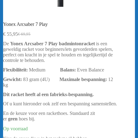
Yonex Arcsaber 7 Play
€
55,95
€
69,95
Oorspronkelijke
Huidige
prijs
prijs
De
Yonex Arcsaber 7 Play badmintonracket
is een
was:
is:
geweldig racket voor beginners/iets gevorderden spelers,
€ 69,95.
€ 55,95.
perfect om kracht in je spel te houden en tegelijkertijd de
controle te behouden.
Flexibiliteit:
Medium
Balans:
Even Balance
Gewicht:
83 gram (4U)
Maximale bespanning
:
12
kg
Dit racket heeft al een fabrieks-bespanning.
Of u kunt hieronder ook zelf een bespanning samenstellen.
En de keuze voor een rackethoes. Standaard zit
er
geen
hoes bij.
Op voorraad