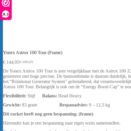
9,3
Yonex Astrox 100 Tour (Frame)
€
144,95
€
189,95
Oorspronkelijke
Huidige
prijs
prijs
De Yonex Astrox 100 Tour is zeer vergelijkbaar met de Astrox 100 ZZ.
was:
is:
genereren met hoge precisie. De basisoriëntatie is daarom duidelijk, he
€ 189,95.
€ 144,95.
het “Rotational Generator System” geïnstalleerd, dat verantwoordeli
Astrox 100 Tour. Belangrijk is ook om de “Energy Boost Cap” te noem
Flexibiliteit:
Stijf
Balans:
Head Heavy
Gewicht:
83 gram
Bespanadvies:
9 – 12,5 kg
Dit racket heeft nog geen bespanning. (frame)
Hieronder kan je een bespanning naar eigen wens samenstellen.