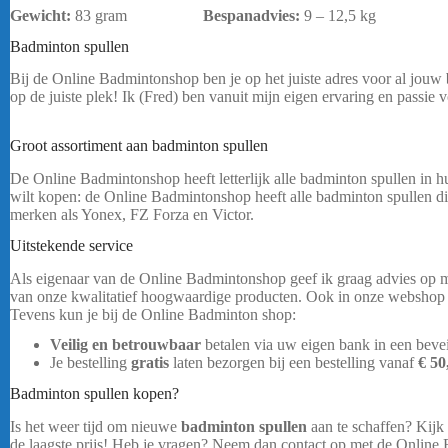
Gewicht:
83 gram
Bespanadvies:
9 – 12,5 kg
bericht.
Badminton spullen
Yonex Astrox 100 Tour
Bij de Online Badmintonshop ben je op het juiste adres voor al jouw
op de juiste plek! Ik (Fred) ben vanuit mijn eigen ervaring en passie
Astrox 100 Tour
Groot assortiment aan badminton spullen
De Online Badmintonshop heeft letterlijk alle badminton spullen in h
wilt kopen: de Online Badmintonshop heeft alle badminton spullen di
merken als Yonex, FZ Forza en Victor.
Uitstekende service
Als eigenaar van de Online Badmintonshop geef ik graag advies op ma
van onze kwalitatief hoogwaardige producten. Ook in onze webshop g
Tevens kun je bij de Online Badminton shop:
Veilig en betrouwbaar
betalen via uw eigen bank in een bev
Je bestelling
gratis
laten bezorgen bij een bestelling vanaf
€ 50
Badminton spullen kopen?
Is het weer tijd om nieuwe
badminton spullen
aan te schaffen? Kijk
de laagste prijs! Heb je vragen? Neem dan contact op met de Online 