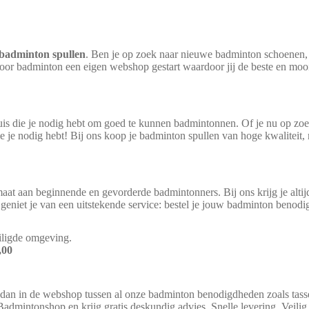
badminton spullen
. Ben je op zoek naar nieuwe badminton schoenen, 
 voor badminton een eigen webshop gestart waardoor jij de beste en moo
uis die je nodig hebt om goed te kunnen badmintonnen. Of je nu op zoek
e je nodig hebt! Bij ons koop je badminton spullen van hoge kwaliteit,
at aan beginnende en gevorderde badmintonners. Bij ons krijg je altijd
eniet je van een uitstekende service: bestel je jouw badminton beno
eiligde omgeving.
Yonex Astrox 100 Tour
,00
 dan in de webshop tussen al onze badminton benodigdheden zoals tassen
Badmintonshop en krijg gratis deskundig advies. Snelle levering, Veili