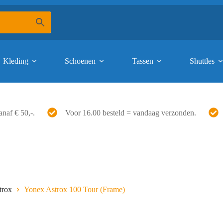
Kleding
Schoenen
Tassen
Shuttles
anaf € 50,-.
Voor 16.00 besteld = vandaag verzonden.
trox
Yonex Astrox 100 Tour (Frame)