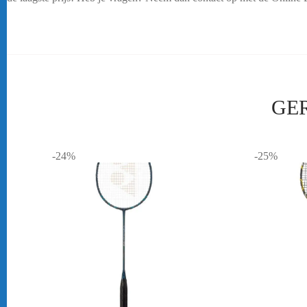
GE
-24%
-25%