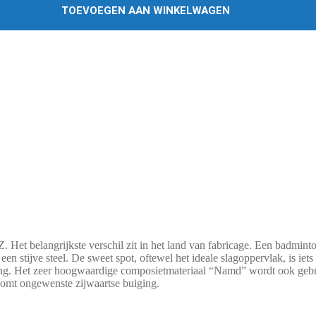
TOEVOEGEN AAN WINKELWAGEN
 Het belangrijkste verschil zit in het land van fabricage. Een badmint
een stijve steel. De sweet spot, oftewel het ideale slagoppervlak, is iet
eling. Het zeer hoogwaardige composietmateriaal “Namd” wordt ook geb
rkomt ongewenste zijwaartse buiging.