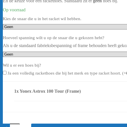
En de keuze voor een rackethoes. Standaard zit er
geen
hoes bij.
Op voorraad
Kies de snaar die u in het racket wil hebben.
Hoeveel spanning wilt u op de snaar die u gekozen hebt?
Als u de standaard fabrieksbespanning of frame behouden heeft gekozen
Wil u er een hoes bij?
Ja een volledig rackethoes die bij het merk en type racket hoort. (+
1x
Yonex Astrox 100 Tour (Frame)
Yonex