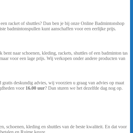
een racket of shuttles? Dan ben je bij onze Online Badmintonshop
iste badmintonspullen kunt aanschaffen voor een eerlijke prijs.
Yonex
 bent naar schoenen, kleding, rackets, shuttles of een badminton tas
 maar voor een lage prijs. Wij verkopen onder andere producten van
 gratis deskundig advies, wij voorzien u graag van advies op maat
digdheden voor
16.00 uur
? Dan sturen we het dezelfde dag nog op.
, schoenen, kleding en shuttles van de beste kwaliteit. En dat voor
g betalen en Ruime keuze.
Yonex Astrox 100 Tour
…..