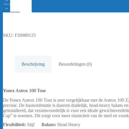
Astrox
100
Tour
(Frame)
aantal
SKU:
F20989125
Beschrijving
Beoordelingen (0)
Yonex Astrox 100 Tour
De Yonex Astrox 100 Tour is zeer vergelijkbaar met de Astrox 100 ZZ.
precisie. De basisoriëntatie is daarom duidelijk, head-heavy balans en 
geïnstalleerd, dat verantwoordelijk is voor een ideale gewichtsverd
Cap” te noemen. Dit zorgt voor meer elasticiteit van de steel en voo
Flexibiliteit:
Stijf
Balans:
Head Heavy