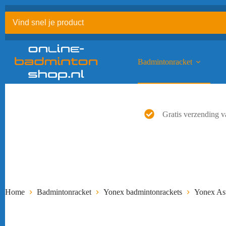
Ga
naar
de
inhoud
Badmintonracket
Gratis verzending v
Home
Badmintonracket
Yonex badmintonrackets
Yonex As