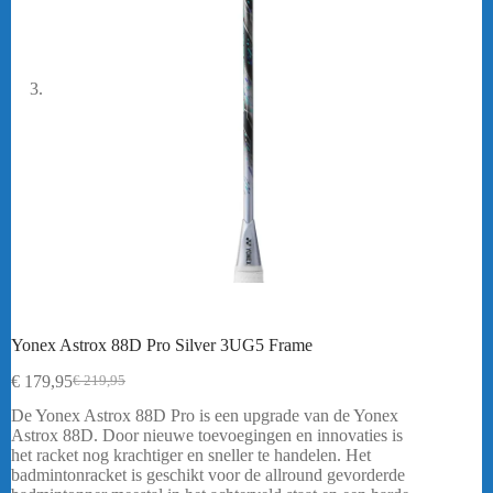
Yonex Astrox 88D Pro Silver 3UG5 Frame
€
179,95
€
219,95
Oorspronkelijke
Huidige
prijs
prijs
De Yonex Astrox 88D Pro is een upgrade van de Yonex
was:
is:
Astrox 88D. Door nieuwe toevoegingen en innovaties is
€ 219,95.
€ 179,95.
het racket nog krachtiger en sneller te handelen. Het
badmintonracket is geschikt voor de allround gevorderde