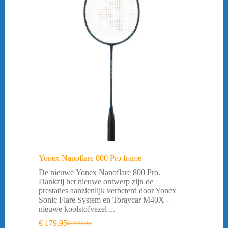
Yonex Nanoflare 800 Pro frame
De nieuwe Yonex Nanoflare 800 Pro.
Dankzij het nieuwe ontwerp zijn de
prestaties aanzienlijk verbeterd door Yonex
Sonic Flare System en Toraycar M40X -
nieuwe koolstofvezel ...
€
179,95
€
229,95
Oorspronkelijke
Huidige