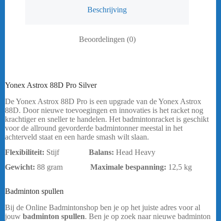
Beschrijving
Beoordelingen (0)
Yonex Astrox 88D Pro Silver
De Yonex Astrox 88D Pro is een upgrade van de Yonex Astrox
88D. Door nieuwe toevoegingen en innovaties is het racket nog
krachtiger en sneller te handelen. Het badmintonracket is geschikt
voor de allround gevorderde badmintonner meestal in het
achterveld staat en een harde smash wilt slaan.
Flexibiliteit:
Stijf
Balans:
Head Heavy
Gewicht:
88 gram
Maximale bespanning
:
12,5 kg
bericht.
Badminton spullen
Yonex Astrox 88D Pro
Bij de Online Badmintonshop ben je op het juiste adres voor al
jouw
badminton spullen
. Ben je op zoek naar nieuwe badminton