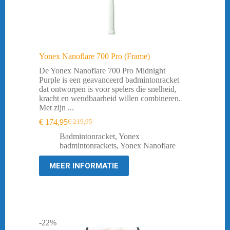
Yonex Nanoflare 700 Pro (Frame)
De Yonex Nanoflare 700 Pro Midnight
Purple is een geavanceerd badmintonracket
dat ontworpen is voor spelers die snelheid,
kracht en wendbaarheid willen combineren.
Met zijn ...
€
174,95
€
219,95
Oorspronkelijke
Huidige
prijs
prijs
Badmintonracket
,
Yonex
was:
is:
badmintonrackets
,
Yonex Nanoflare
€ 219,95.
€ 174,95.
MEER INFORMATIE
-22%