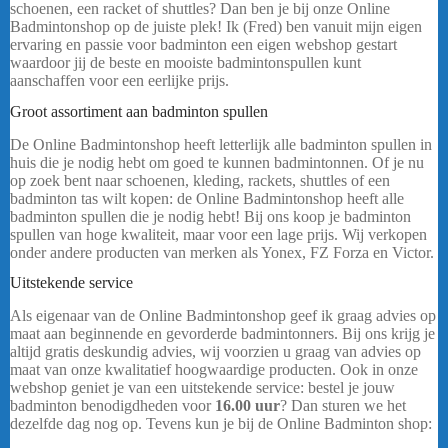
schoenen, een racket of shuttles? Dan ben je bij onze Online
Badmintonshop op de juiste plek! Ik (Fred) ben vanuit mijn eigen
ervaring en passie voor badminton een eigen webshop gestart
waardoor jij de beste en mooiste badmintonspullen kunt
aanschaffen voor een eerlijke prijs.
Yonex Astrox 88D Pro
Groot assortiment aan badminton spullen
De Online Badmintonshop heeft letterlijk alle badminton spullen in
huis die je nodig hebt om goed te kunnen badmintonnen. Of je nu
op zoek bent naar schoenen, kleding, rackets, shuttles of een
badminton tas wilt kopen: de Online Badmintonshop heeft alle
badminton spullen die je nodig hebt! Bij ons koop je badminton
spullen van hoge kwaliteit, maar voor een lage prijs. Wij verkopen
onder andere producten van merken als Yonex, FZ Forza en Victor.
Uitstekende service
Als eigenaar van de Online Badmintonshop geef ik graag advies op
maat aan beginnende en gevorderde badmintonners. Bij ons krijg je
altijd gratis deskundig advies, wij voorzien u graag van advies op
maat van onze kwalitatief hoogwaardige producten. Ook in onze
webshop geniet je van een uitstekende service: bestel je jouw
badminton benodigdheden voor
16.00 uur
? Dan sturen we het
dezelfde dag nog op. Tevens kun je bij de Online Badminton shop: