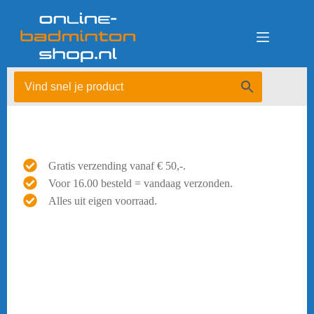
Ga
naar
de
inhoud
Gratis verzending vanaf € 50,-.
Voor 16.00 besteld = vandaag verzonden.
Alles uit eigen voorraad.