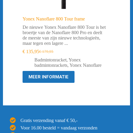
Yonex Nanoflare 800 Tour frame
De nieuwe Yonex Nanoflare 800 Tour is het
broertje van de Nanoflare 800 Pro en deelt
de meeste van zijn nieuwe technologieën,
maar tegen een lagere ...
€
135,95
€
179,95
Oorspronkelijke
Huidige
prijs
prijs
Badmintonracket
,
Yonex
was:
is:
badmintonrackets
,
Yonex Nanoflare
€ 179,95.
€ 135,95.
MEER INFORMATIE
Gratis verzending vanaf € 50,-
Voor 16.00 besteld = vandaag verzonden