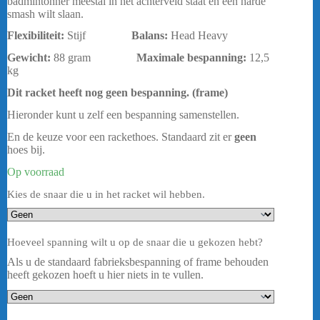
badmintonner meestal in het achterveld staat en een harde
smash wilt slaan.
Flexibiliteit:
Stijf
Balans:
Head Heavy
Gewicht:
88 gram
Maximale bespanning
:
12,5
kg
Dit racket heeft nog geen bespanning. (frame)
Hieronder kunt u zelf een bespanning samenstellen.
En de keuze voor een rackethoes. Standaard zit er
geen
hoes bij.
Op voorraad
Kies de snaar die u in het racket wil hebben.
Hoeveel spanning wilt u op de snaar die u gekozen hebt?
Als u de standaard fabrieksbespanning of frame behouden
heeft gekozen hoeft u hier niets in te vullen.