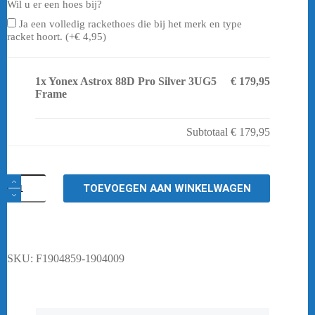
Wil u er een hoes bij?
Ja een volledig rackethoes die bij het merk en type
racket hoort. (+
€
4,95
)
1x
Yonex Astrox 88D Pro Silver 3UG5
€ 179,95
Frame
Subtotaal
€ 179,95
Yonex
TOEVOEGEN AAN WINKELWAGEN
Astrox
88D
Pro
Silver
3UG5
Frame
SKU:
F1904859-1904009
aantal