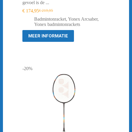
gevoel is de ...
€
174,95
€
219,95
Oorspronkelijke
Huidige
prijs
prijs
Badmintonracket
,
Yonex Arcsaber
,
was:
is:
Yonex badmintonrackets
€ 219,95.
€ 174,95.
MEER INFORMATIE
-20%