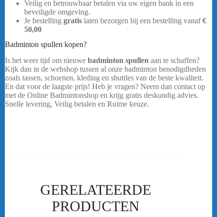
Veilig en betrouwbaar betalen via uw eigen bank in een
beveiligde omgeving.
Yonex Astrox 88D Pro
Je bestelling
gratis
laten bezorgen bij een bestelling vanaf
€
50,00
Badminton spullen kopen?
Is het weer tijd om nieuwe
badminton spullen
aan te schaffen?
Kijk dan in de webshop tussen al onze badminton benodigdheden
zoals tassen, schoenen, kleding en shuttles van de beste kwaliteit.
En dat voor de laagste prijs! Heb je vragen? Neem dan contact op
met de Online Badmintonshop en krijg gratis deskundig advies.
Snelle levering, Veilig betalen en Ruime keuze.
Yonex Astrox 88D
Pro
…..
GERELATEERDE
PRODUCTEN