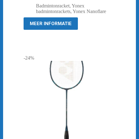
prijs
prijs
Badmintonracket
,
Yonex
was:
is:
badmintonrackets
,
Yonex Nanoflare
€ 229,95.
€ 179,95.
MEER INFORMATIE
-24%