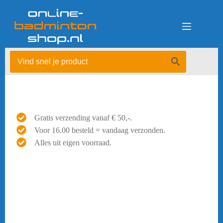
Ga
naar
de
inhoud
Gratis verzending vanaf € 50,-.
Voor 16.00 besteld = vandaag verzonden.
Alles uit eigen voorraad.