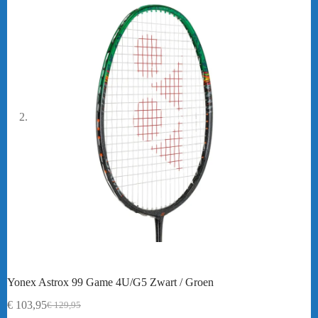
Yonex Astrox 99 Game 4U/G5 Zwart / Groen
€
103,95
€
129,95
Oorspronkelijke
Huidige