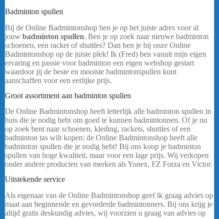
Badminton spullen
Yonex Astrox 99 Game
Bij de Online Badmintonshop ben je op het juiste adres voor al
jouw
badminton spullen
. Ben je op zoek naar nieuwe badminton
schoenen, een racket of shuttles? Dan ben je bij onze Online
Badmintonshop op de juiste plek! Ik (Fred) ben vanuit mijn eigen
ervaring en passie voor badminton een eigen webshop gestart
waardoor jij de beste en mooiste badmintonspullen kunt
aanschaffen voor een eerlijke prijs.
Yonex Astrox 99 Game
Groot assortiment aan badminton spullen
De Online Badmintonshop heeft letterlijk alle badminton spullen in
huis die je nodig hebt om goed te kunnen badmintonnen. Of je nu
op zoek bent naar schoenen, kleding, rackets, shuttles of een
badminton tas wilt kopen: de Online Badmintonshop heeft alle
badminton spullen die je nodig hebt! Bij ons koop je badminton
spullen van hoge kwaliteit, maar voor een lage prijs. Wij verkopen
onder andere producten van merken als Yonex, FZ Forza en Victor.
Uitstekende service
Yonex Astrox 99 Game
Als eigenaar van de Online Badmintonshop geef ik graag advies op
maat aan beginnende en gevorderde badmintonners. Bij ons krijg je
altijd gratis deskundig advies, wij voorzien u graag van advies op