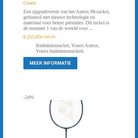
Groen
Een upgradeversie van het Astrox 99-racket,
gebouwd met nieuwe technologie en
materiaal voor betere prestaties. Dit racket is
de nummer 1 van de wereld voor ...
€
215,95
€
269,95
Oorspronkelijke
Huidige
prijs
prijs
Badmintonracket
,
Yonex Astrox
,
was:
is:
Yonex badmintonrackets
€ 269,95.
€ 215,95.
MEER INFORMATIE
-24%