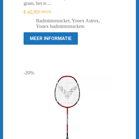
gram, het is ...
€
42,95
€
49,95
Oorspronkelijke
Huidige
prijs
prijs
Badmintonracket
,
Yonex Astrox
,
was:
is:
Yonex badmintonrackets
€ 49,95.
€ 42,95.
MEER INFORMATIE
-20%