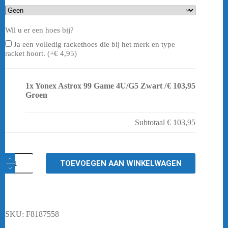
Wil u er een hoes bij?
Ja een volledig rackethoes die bij het merk en type
racket hoort. (+
€
4,95
)
1x
Yonex Astrox 99 Game 4U/G5 Zwart /
€ 103,95
Groen
Subtotaal
€ 103,95
Yonex
TOEVOEGEN AAN WINKELWAGEN
Astrox
99
Game
4U/G5
Zwart
/
SKU:
F8187558
Groen
aantal