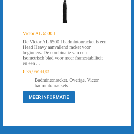
Victor AL 6500 I
De Victor AL 6500 I badmintonracket is een
Head Heavy aanvallend racket voor
beginners. De combinatie van een
Isometrisch blad voor meer framestabiliteit
en een ...
€
35,95
€
44,95
Oorspronkelijke
Huidige
prijs
prijs
Badmintonracket
,
Overige
,
Victor
was:
is:
badmintonrackets
€ 44,95.
€ 35,95.
MEER INFORMATIE