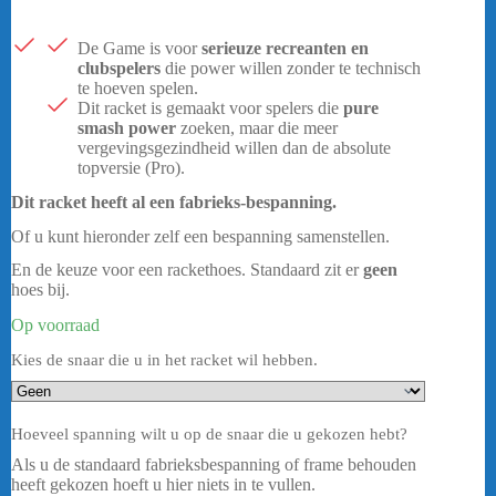
prijs
prijs
was:
is:
€ 129,95.
€ 103,95.
De Game is voor
serieuze recreanten en
clubspelers
die power willen zonder te technisch
te hoeven spelen.
Dit racket is gemaakt voor spelers die
pure
smash power
zoeken, maar die meer
vergevingsgezindheid willen dan de absolute
topversie (Pro).
Dit racket heeft al een fabrieks-bespanning.
Of u kunt hieronder zelf een bespanning samenstellen.
En de keuze voor een rackethoes. Standaard zit er
geen
hoes bij.
Op voorraad
Kies de snaar die u in het racket wil hebben.
Hoeveel spanning wilt u op de snaar die u gekozen hebt?
Als u de standaard fabrieksbespanning of frame behouden
heeft gekozen hoeft u hier niets in te vullen.