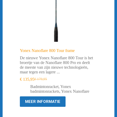
Yonex Nanoflare 800 Tour frame
De nieuwe Yonex Nanoflare 800 Tour is het
broertje van de Nanoflare 800 Pro en deelt
de meeste van zijn nieuwe technologieën,
maar tegen een lagere ...
€
135,95
€
179,95
Oorspronkelijke
Huidige
prijs
prijs
Badmintonracket
,
Yonex
was:
is:
badmintonrackets
,
Yonex Nanoflare
€ 179,95.
€ 135,95.
MEER INFORMATIE