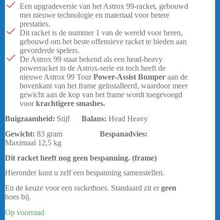
prijs
prijs
Een upgradeversie van het Astrox 99-racket, gebouwd
was:
is:
met nieuwe technologie en materiaal voor betere
€ 209,95.
€ 169,95.
prestaties.
Dit racket is de nummer 1 van de wereld voor heren,
gebouwd om het beste offensieve racket te bieden aan
gevorderde spelers.
De Astrox 99 staat bekend als een head-heavy
powerracket in de Astrox-serie en toch heeft de
nieuwe Astrox 99 Tour
Power-Assist Bumper
aan de
bovenkant van het frame geïnstalleerd, waardoor meer
gewicht aan de kop van het frame wordt toegevoegd
voor
krachtigere smashes.
Buigzaamheid:
Stijf
Balans:
Head Heavy
Gewicht:
83 gram
Bespanadvies:
Maximaal 12,5 kg
Dit racket heeft nog geen bespanning. (frame)
Hieronder kunt u zelf een bespanning samenstellen.
En de keuze voor een rackethoes. Standaard zit er
geen
hoes bij.
Op voorraad