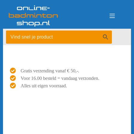
Ga
naar
de
inhoud
Gratis verzending vanaf € 50,-.
Voor 16.00 besteld = vandaag verzonden.
Alles uit eigen voorraad.