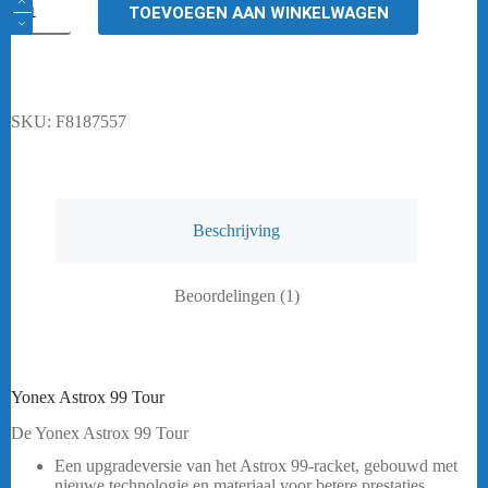
TOEVOEGEN AAN WINKELWAGEN
Astrox
99
Tour
4U/G5
Frame
Zwart
SKU:
F8187557
/
Groen
aantal
Beschrijving
Beoordelingen (1)
Yonex Astrox 99 Tour
De Yonex Astrox 99 Tour
Een upgradeversie van het Astrox 99-racket, gebouwd met
nieuwe technologie en materiaal voor betere prestaties.