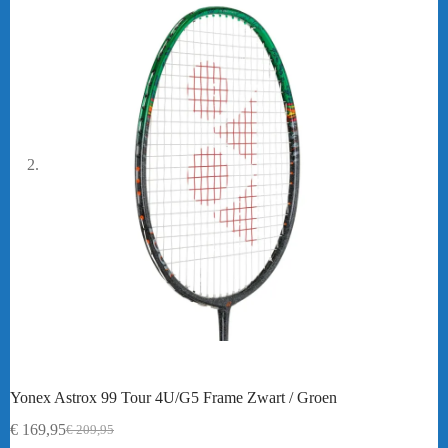
Yonex Astrox 99 Tour 4U/G5 Frame Zwart / Groen
€
169,95
€
209,95
Oorspronkelijke
Huidige