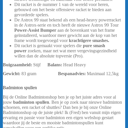
Dit racket is de nummer 1 van de wereld voor heren,
gebouwd om het beste offensieve racket te bieden aan
gevorderde spelers.
De Astrox 99 staat bekend als een head-heavy powerracket
in de Astrox-serie en toch heeft de nieuwe Astrox 99 Tour
Power-Assist Bumper
aan de bovenkant van het frame
geïnstalleerd, waardoor meer gewicht aan de kop van het
frame wordt toegevoegd voor
krachtigere smashes.
Dit racket is gemaakt voor spelers die
pure smash
power
zoeken, maar net wat meer vergevingsgezindheid
willen dan de absolute topversie (Pro).
Buigzaamheid:
Stijf
Balans:
Head Heavy
Gewicht:
83 gram
Bespanadvies:
Maximaal 12,5kg
bericht.
Badminton spullen
Yonex Astrox 99 Tour
Bij de Online Badmintonshop ben je op het juiste adres voor al
jouw
badminton spullen
. Ben je op zoek naar nieuwe badminton
schoenen, een racket of shuttles? Dan ben je bij onze Online
Badmintonshop op de juiste plek! Ik (Fred) ben vanuit mijn eigen
ervaring en passie voor badminton een eigen webshop gestart
waardoor jij de beste en mooiste badmintonspullen kunt
aanschaffen voor een eerlijke prijs.
Yonex Astrox 99 Tour