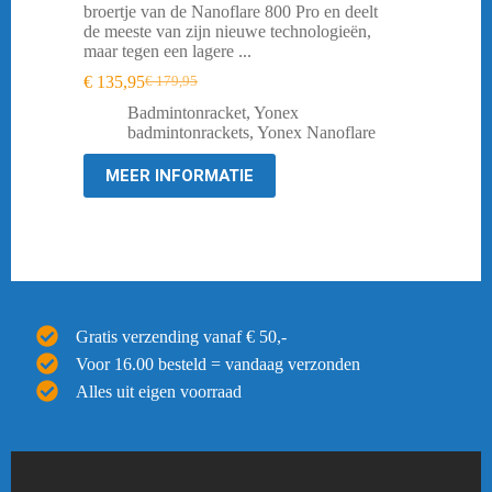
broertje van de Nanoflare 800 Pro en deelt
de meeste van zijn nieuwe technologieën,
maar tegen een lagere ...
€
135,95
€
179,95
Oorspronkelijke
Huidige
prijs
prijs
Badmintonracket
,
Yonex
was:
is:
badmintonrackets
,
Yonex Nanoflare
€ 179,95.
€ 135,95.
MEER INFORMATIE
Gratis verzending vanaf € 50,-
Voor 16.00 besteld = vandaag verzonden
Alles uit eigen voorraad