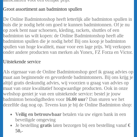
Groot assortiment aan badminton spullen
De Online Badmintonshop heeft letterlijk alle badminton spullen in
huis die je nodig hebt om goed te kunnen badmintonnen. Of je nu
op zoek bent naar schoenen, kleding, rackets, shuttles of een
badminton tas wilt kopen: de Online Badmintonshop heeft alle
badminton spullen die je nodig hebt! Bij ons koop je badminton
spullen van hoge kwaliteit, maar voor een lage prijs. Wij verkopen
onder andere producten van merken als Yonex, FZ Forza en Victor.
Uitstekende service
Yonex Astrox 99 Tour
Als eigenaar van de Online Badmintonshop geef ik graag advies op
maat aan beginnende en gevorderde badmintonners. Bij ons krijg je
altijd gratis deskundig advies, wij voorzien u graag van advies op
maat van onze kwalitatief hoogwaardige producten. Ook in onze
webshop geniet je van een uitstekende service: bestel je jouw
badminton benodigdheden voor
16.00 uur
? Dan sturen we het
dezelfde dag nog op. Tevens kun je bij de Online Badminton shop:
Veilig en betrouwbaar
betalen via uw eigen bank in een
beveiligde omgeving
Yonex Astrox 99 Tour
Je bestelling
gratis
laten bezorgen bij een bestelling vanaf
€
50,-