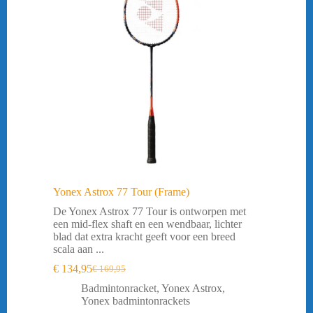
Yonex Astrox 77 Tour (Frame)
De Yonex Astrox 77 Tour is ontworpen met
een mid-flex shaft en een wendbaar, lichter
blad dat extra kracht geeft voor een breed
scala aan ...
€
134,95
€
169,95
Oorspronkelijke
Huidige
prijs
prijs
Badmintonracket
,
Yonex Astrox
,
was:
is:
Yonex badmintonrackets
€ 169,95.
€ 134,95.