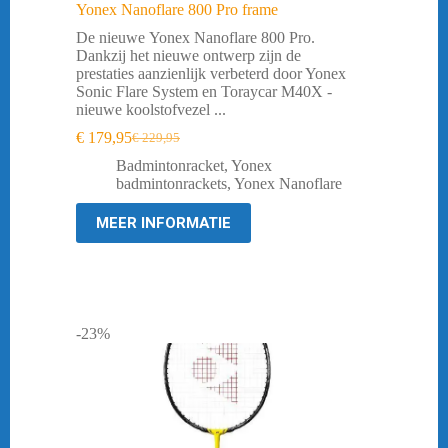
Yonex Nanoflare 800 Pro frame
De nieuwe Yonex Nanoflare 800 Pro.
Dankzij het nieuwe ontwerp zijn de
prestaties aanzienlijk verbeterd door Yonex
Sonic Flare System en Toraycar M40X -
nieuwe koolstofvezel ...
€
179,95
€
229,95
Oorspronkelijke
Huidige
prijs
prijs
Badmintonracket
,
Yonex
was:
is:
badmintonrackets
,
Yonex Nanoflare
€ 229,95.
€ 179,95.
MEER INFORMATIE
-23%