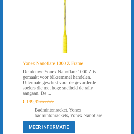
Yonex Nanoflare 1000 Z Frame
De nieuwe Yonex Nanoflare 1000 Z is
gemaakt voor bliksemsnel handelen.
Uitermate geschikt voor de gevorderde
spelers die met hoge snelheid de rally
aangaan. De ...
€
199,95
€
259,95
Oorspronkelijke
Huidige
prijs
prijs
Badmintonracket
,
Yonex
was:
is:
badmintonrackets
,
Yonex Nanoflare
€ 259,95.
€ 199,95.
MEER INFORMATIE