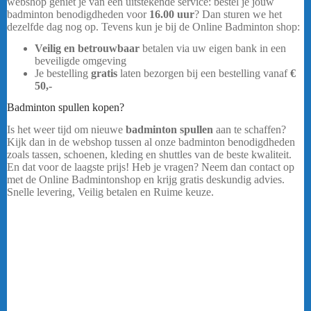
webshop geniet je van een uitstekende service: bestel je jouw
badminton benodigdheden voor
16.00 uur
? Dan sturen we het
dezelfde dag nog op. Tevens kun je bij de Online Badminton shop:
Veilig en betrouwbaar
betalen via uw eigen bank in een
beveiligde omgeving
Je bestelling
gratis
laten bezorgen bij een bestelling vanaf
€
50,-
Badminton spullen kopen?
Is het weer tijd om nieuwe
badminton spullen
aan te schaffen?
Kijk dan in de webshop tussen al onze badminton benodigdheden
zoals tassen, schoenen, kleding en shuttles van de beste kwaliteit.
En dat voor de laagste prijs! Heb je vragen? Neem dan contact op
met de Online Badmintonshop en krijg gratis deskundig advies.
Snelle levering, Veilig betalen en Ruime keuze.
Yonex Astrox
Nextage
….
Neem dan contact op met de Online Badmintonshop
en krijg gratis deskundig advies. Ook in onze webshop geniet je
van een uitstekende service: bestel je jouw badminton
benodigdheden voor 16.00 uur? Dan stuur ik ze vandaag nog voor
je op. Tevens kun je bij de Online Badminton shop.