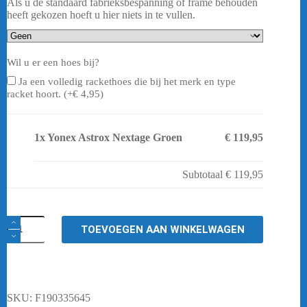
Als u de standaard fabrieksbespanning of frame behouden
heeft gekozen hoeft u hier niets in te vullen.
Wil u er een hoes bij?
Ja een volledig rackethoes die bij het merk en type
racket hoort. (+
€
4,95
)
1x
Yonex Astrox Nextage Groen
€ 119,95
Subtotaal
€ 119,95
Yonex
TOEVOEGEN AAN WINKELWAGEN
Astrox
Nextage
Groen
aantal
SKU:
F190335645