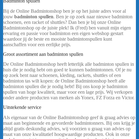
Badminton spullen
Bij de Online Badmintonshop ben je op het juiste adres voor al
jouw
badminton spullen
. Ben je op zoek naar nieuwe badminton
schoenen, een racket of shuttles? Dan ben je bij onze Online
Badmintonshop op de juiste plek! Ik (Fred) ben vanuit mijn eigen
ervaring en passie voor badminton een eigen webshop gestart
waardoor jij de beste en mooiste badmintonspullen kunt
aanschaffen voor een eerlijke prijs.
Yonex Astrox Nextage Groen
Groot assortiment aan badminton spullen
De Online Badmintonshop heeft letterlijk alle badminton spullen in
huis die je nodig hebt om goed te kunnen badmintonnen. Of je nu
op zoek bent naar schoenen, kleding, rackets, shuttles of een
badminton tas wilt kopen: de Online Badmintonshop heeft alle
badminton spullen die je nodig hebt! Bij ons koop je badminton
spullen van hoge kwaliteit, maar voor een lage prijs. Wij verkopen
onder andere producten van merken als Yonex, FZ Forza en Victor.
Uitstekende service
Yonex Astrox Nextage
Als eigenaar van de Online Badmintonshop geef ik graag advies op
maat aan beginnende en gevorderde badmintonners. Bij ons krijg je
altijd gratis deskundig advies, wij voorzien u graag van advies op
maat van onze kwalitatief hoogwaardige producten. Ook in onze