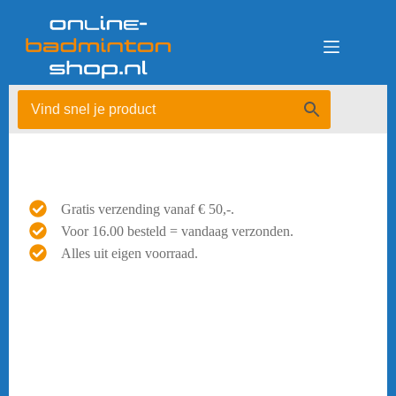
Ga
naar
de
inhoud
Gratis verzending vanaf € 50,-.
Voor 16.00 besteld = vandaag verzonden.
Alles uit eigen voorraad.