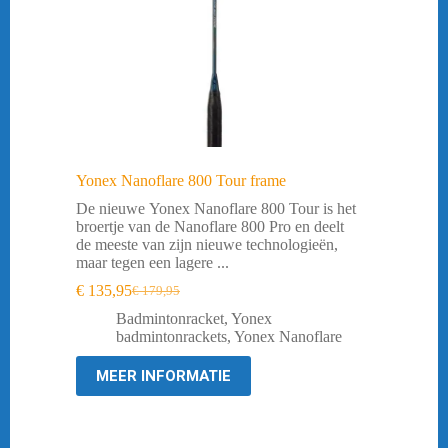
Yonex Nanoflare 800 Tour frame
De nieuwe Yonex Nanoflare 800 Tour is het
broertje van de Nanoflare 800 Pro en deelt
de meeste van zijn nieuwe technologieën,
maar tegen een lagere ...
€
135,95
€
179,95
Oorspronkelijke
Huidige
prijs
prijs
Badmintonracket
,
Yonex
was:
is:
badmintonrackets
,
Yonex Nanoflare
€ 179,95.
€ 135,95.
MEER INFORMATIE