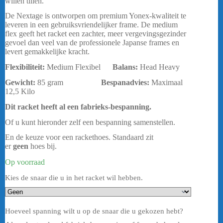
willen tillen.
De Nextage is ontworpen om premium Yonex-kwaliteit te
leveren in een gebruiksvriendelijker frame. De medium
flex geeft het racket een zachter, meer vergevingsgezinder
gevoel dan veel van de professionele Japanse frames en
levert gemakkelijke kracht.
Flexibiliteit:
Medium Flexibel
Balans:
Head Heavy
Gewicht:
85 gram
Bespanadvies:
Maximaal
12,5 Kilo
Dit racket heeft al een fabrieks-bespanning.
Of u kunt hieronder zelf een bespanning samenstellen.
En de keuze voor een rackethoes. Standaard zit
er
geen
hoes bij.
Op voorraad
Kies de snaar die u in het racket wil hebben.
Hoeveel spanning wilt u op de snaar die u gekozen hebt?