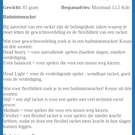
Gewicht:
85 gram
Bespanadvies:
Maximaal 12,5 Kilo
Badmintonracket
Yonex Astrox Nextage
Bij aanschaf van een racket zijn de belangrijkste zaken waarop je
moet letten de gewichtsverdeling en de flexibiliteit van een racket.
Wat voor gewichtsverdeling zoek je in een badmintonracket! Keuze
uit drie soorten:
Head heavy = voor aanvallende spelers (hardere slagen, mindere
verdediging.
Even balanced = voor spelers die voor een tussen weg kiezen.
Yonex Astrox Nextage
Head Light = voor de verdedigende speler , wendbaar racket, goed
voor de verdediging.
Wat voor flexibiliteit zoek je in een badmintonracket! Keuze uit drie
soorten:
Stijf = een stijf racket is voor een speler met veel techniek en/of
power.
Medium = voor spelers die voor een tussen weg kiezen.
Flexibel = een flexibel racket is voor spelers die minder kracht
hebben, zodat ze door een flexibel racket meer kracht in hun slagen
kunnen leggen.