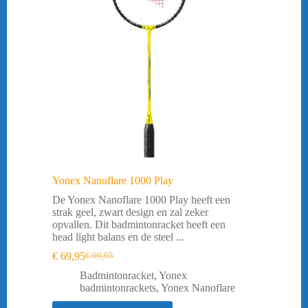
Yonex Nanoflare 1000 Play
De Yonex Nanoflare 1000 Play heeft een
strak geel, zwart design en zal zeker
opvallen. Dit badmintonracket heeft een
head light balans en de steel ...
€
69,95
€
99,95
Oorspronkelijke
Huidige
prijs
prijs
Badmintonracket
,
Yonex
was:
is:
badmintonrackets
,
Yonex Nanoflare
€ 99,95.
€ 69,95.