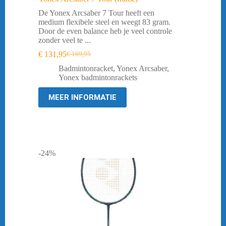
De Yonex Arcsaber 7 Tour heeft een
medium flexibele steel en weegt 83 gram.
Door de even balance heb je veel controle
zonder veel te ...
€
131,95
€
169,95
Oorspronkelijke
Huidige
prijs
prijs
Badmintonracket
,
Yonex Arcsaber
,
was:
is:
Yonex badmintonrackets
€ 169,95.
€ 131,95.
MEER INFORMATIE
-24%