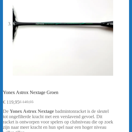
Yonex Astrox Nextage Groen
€
119,95
€
149,95
Oorspronkelijke
Huidige
prijs
prijs
De
Yonex Astrox Nextage
badmintonracket is de sleutel
was:
is:
tot ongefilterde kracht met een verslavend gevoel. Dit
€ 149,95.
€ 119,95.
racket is ontworpen voor spelers op clubniveau die op zoek
zijn naar meer kracht en hun spel naar een hoger niveau