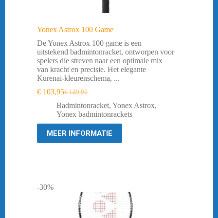
Yonex Astrox 100 Game
De Yonex Astrox 100 game is een
uitstekend badmintonracket, ontworpen voor
spelers die streven naar een optimale mix
van kracht en precisie. Het elegante
Kurenai-kleurenschema, ...
€
103,95
€
129,95
Oorspronkelijke
Huidige
prijs
prijs
Badmintonracket
,
Yonex Astrox
,
was:
is:
Yonex badmintonrackets
€ 129,95.
€ 103,95.
MEER INFORMATIE
-30%