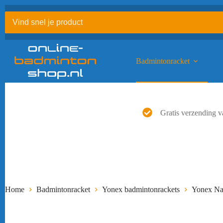
Ga
naar
de
inhoud
Badmintonracket
Gratis verzending v
Home
Badmintonracket
Yonex badmintonrackets
Yonex Na