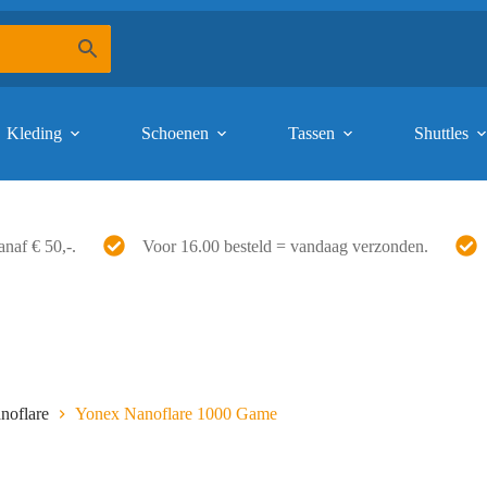
Kleding
Schoenen
Tassen
Shuttles
anaf € 50,-.
Voor 16.00 besteld = vandaag verzonden.
noflare
Yonex Nanoflare 1000 Game