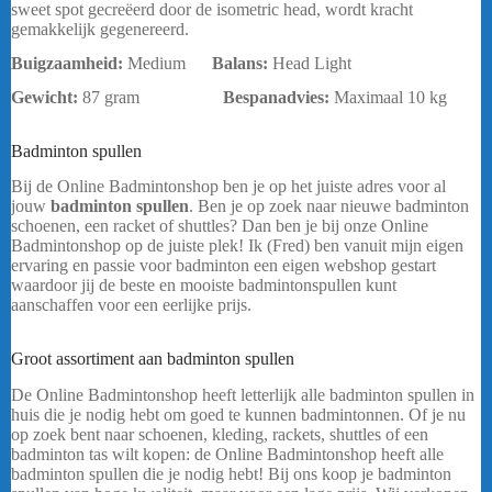
sweet spot gecreëerd door de isometric head, wordt kracht
gemakkelijk gegenereerd.
Buigzaamheid:
Medium
Balans:
Head Light
Gewicht:
87 gram
Bespanadvies:
Maximaal 10 kg
bericht.
Badminton spullen
Yonex Nanoflare E13 Blauw Rood
Bij de Online Badmintonshop ben je op het juiste adres voor al
jouw
badminton spullen
. Ben je op zoek naar nieuwe badminton
schoenen, een racket of shuttles? Dan ben je bij onze Online
Badmintonshop op de juiste plek! Ik (Fred) ben vanuit mijn eigen
ervaring en passie voor badminton een eigen webshop gestart
waardoor jij de beste en mooiste badmintonspullen kunt
aanschaffen voor een eerlijke prijs.
Yonex Nanoflare E13 Blauw
Rood
Groot assortiment aan badminton spullen
De Online Badmintonshop heeft letterlijk alle badminton spullen in
huis die je nodig hebt om goed te kunnen badmintonnen. Of je nu
op zoek bent naar schoenen, kleding, rackets, shuttles of een
badminton tas wilt kopen: de Online Badmintonshop heeft alle
badminton spullen die je nodig hebt! Bij ons koop je badminton