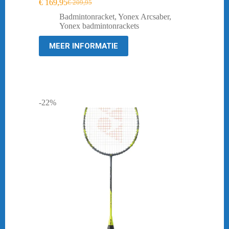
€
169,95
€
209,95
Oorspronkelijke
Huidige
prijs
prijs
Badmintonracket
,
Yonex Arcsaber
,
was:
is:
Yonex badmintonrackets
€ 209,95.
€ 169,95.
MEER INFORMATIE
-22%