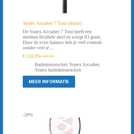
Yonex Arcsaber 7 Tour (frame)
De Yonex Arcsaber 7 Tour heeft een
medium flexibele steel en weegt 83 gram.
Door de even balance heb je veel controle
zonder veel te ...
€
131,95
€
169,95
Oorspronkelijke
Huidige
prijs
prijs
Badmintonracket
,
Yonex Arcsaber
,
was:
is:
Yonex badmintonrackets
€ 169,95.
€ 131,95.
MEER INFORMATIE
-20%