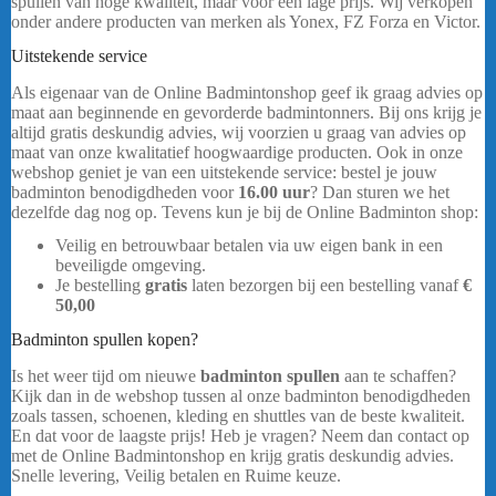
spullen van hoge kwaliteit, maar voor een lage prijs. Wij verkopen
onder andere producten van merken als Yonex, FZ Forza en Victor.
Uitstekende service
Yonex Nanoflare E13 Blauw Rood
Als eigenaar van de Online Badmintonshop geef ik graag advies op
maat aan beginnende en gevorderde badmintonners. Bij ons krijg je
altijd gratis deskundig advies, wij voorzien u graag van advies op
maat van onze kwalitatief hoogwaardige producten. Ook in onze
webshop geniet je van een uitstekende service: bestel je jouw
badminton benodigdheden voor
16.00 uur
? Dan sturen we het
dezelfde dag nog op. Tevens kun je bij de Online Badminton shop:
Veilig en betrouwbaar betalen via uw eigen bank in een
beveiligde omgeving.
badmintonracket
Je bestelling
gratis
laten bezorgen bij een bestelling vanaf
€
50,00
Badminton spullen kopen?
Is het weer tijd om nieuwe
badminton spullen
aan te schaffen?
Kijk dan in de webshop tussen al onze badminton benodigdheden
zoals tassen, schoenen, kleding en shuttles van de beste kwaliteit.
En dat voor de laagste prijs! Heb je vragen? Neem dan contact op
met de Online Badmintonshop en krijg gratis deskundig advies.
Snelle levering, Veilig betalen en Ruime keuze.
Yonex Nanoflare
E13 Blauw Rood
…..