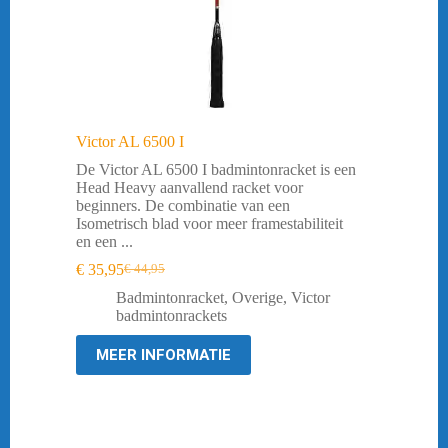
Victor AL 6500 I
De Victor AL 6500 I badmintonracket is een
Head Heavy aanvallend racket voor
beginners. De combinatie van een
Isometrisch blad voor meer framestabiliteit
en een ...
€
35,95
€
44,95
Oorspronkelijke
Huidige
prijs
prijs
Badmintonracket
,
Overige
,
Victor
was:
is:
badmintonrackets
€ 44,95.
€ 35,95.
MEER INFORMATIE