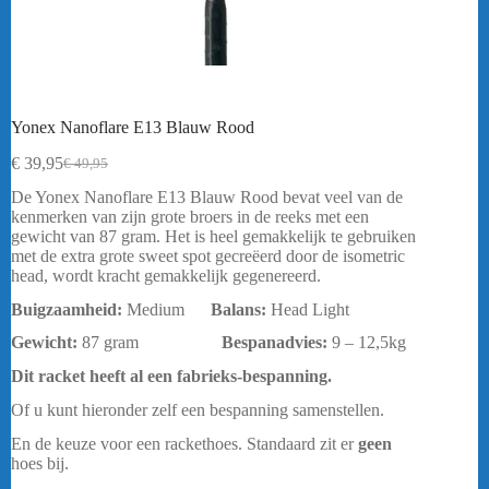
Yonex Nanoflare E13 Blauw Rood
€
39,95
€
49,95
Oorspronkelijke
Huidige
prijs
prijs
De Yonex Nanoflare E13 Blauw Rood bevat veel van de
was:
is:
kenmerken van zijn grote broers in de reeks met een
€ 49,95.
€ 39,95.
gewicht van 87 gram. Het is heel gemakkelijk te gebruiken
met de extra grote sweet spot gecreëerd door de isometric
head, wordt kracht gemakkelijk gegenereerd.
Buigzaamheid:
Medium
Balans:
Head Light
Gewicht:
87 gram
Bespanadvies:
9 – 12,5kg
Dit racket heeft al een fabrieks-bespanning.
Of u kunt hieronder zelf een bespanning samenstellen.
En de keuze voor een rackethoes. Standaard zit er
geen
hoes bij.