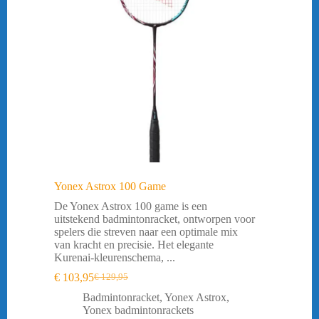
Yonex Astrox 100 Game
De Yonex Astrox 100 game is een
uitstekend badmintonracket, ontworpen voor
spelers die streven naar een optimale mix
van kracht en precisie. Het elegante
Kurenai-kleurenschema, ...
€
103,95
€
129,95
Oorspronkelijke
Huidige
prijs
prijs
Badmintonracket
,
Yonex Astrox
,
was:
is:
Yonex badmintonrackets