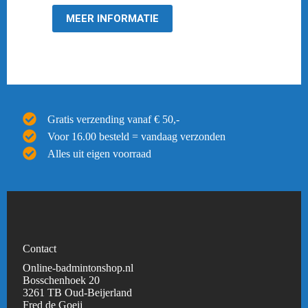
€ 129,95.
€ 103,95.
MEER INFORMATIE
Gratis verzending vanaf € 50,-
Voor 16.00 besteld = vandaag verzonden
Alles uit eigen voorraad
Contact
Online-badmintonshop.nl
Bosschenhoek 20
3261 TB Oud-Beijerland
Fred de Goeij