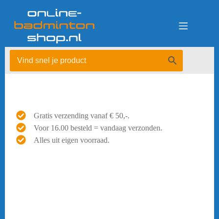
Ga
naar
de
inhoud
Gratis verzending vanaf € 50,-.
Voor 16.00 besteld = vandaag verzonden.
Alles uit eigen voorraad.