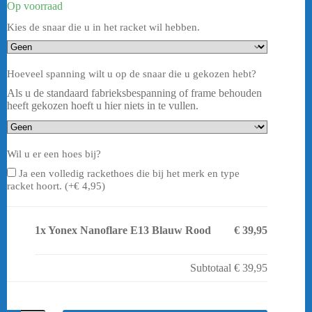
Op voorraad
Kies de snaar die u in het racket wil hebben.
Hoeveel spanning wilt u op de snaar die u gekozen hebt?
Als u de standaard fabrieksbespanning of frame behouden
heeft gekozen hoeft u hier niets in te vullen.
Wil u er een hoes bij?
Ja een volledig rackethoes die bij het merk en type
racket hoort. (+
€
4,95
)
1x
Yonex Nanoflare E13 Blauw Rood
€ 39,95
Subtotaal
€ 39,95