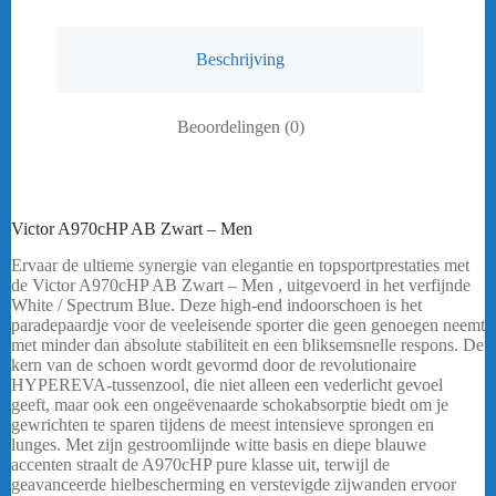
Beschrijving
Beoordelingen (0)
Victor A970cHP AB Zwart – Men
Ervaar de ultieme synergie van elegantie en topsportprestaties met
de Victor A970cHP AB Zwart – Men , uitgevoerd in het verfijnde
White / Spectrum Blue. Deze high-end indoorschoen is het
paradepaardje voor de veeleisende sporter die geen genoegen neemt
met minder dan absolute stabiliteit en een bliksemsnelle respons. De
kern van de schoen wordt gevormd door de revolutionaire
HYPEREVA-tussenzool, die niet alleen een vederlicht gevoel
geeft, maar ook een ongeëvenaarde schokabsorptie biedt om je
gewrichten te sparen tijdens de meest intensieve sprongen en
lunges. Met zijn gestroomlijnde witte basis en diepe blauwe
accenten straalt de A970cHP pure klasse uit, terwijl de
geavanceerde hielbescherming en verstevigde zijwanden ervoor