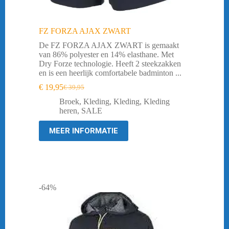
FZ FORZA AJAX ZWART
De FZ FORZA AJAX ZWART is gemaakt
van 86% polyester en 14% elasthane. Met
Dry Forze technologie. Heeft 2 steekzakken
en is een heerlijk comfortabele badminton ...
€
19,95
€
39,95
Oorspronkelijke
Huidige
prijs
prijs
Broek
,
Kleding
,
Kleding
,
Kleding
was:
is:
heren
,
SALE
€ 39,95.
€ 19,95.
MEER INFORMATIE
-64%