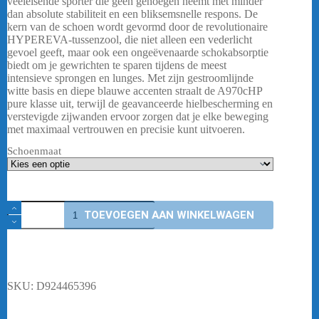
veeleisende sporter die geen genoegen neemt met minder
dan absolute stabiliteit en een bliksemsnelle respons. De
kern van de schoen wordt gevormd door de revolutionaire
HYPEREVA-tussenzool, die niet alleen een vederlicht
gevoel geeft, maar ook een ongeëvenaarde schokabsorptie
biedt om je gewrichten te sparen tijdens de meest
intensieve sprongen en lunges. Met zijn gestroomlijnde
witte basis en diepe blauwe accenten straalt de A970cHP
pure klasse uit, terwijl de geavanceerde hielbescherming en
verstevigde zijwanden ervoor zorgen dat je elke beweging
met maximaal vertrouwen en precisie kunt uitvoeren.
Schoenmaat
Victor
TOEVOEGEN AAN WINKELWAGEN
A970cHP
AB
Zwart
-
Men
aantal
SKU:
D924465396