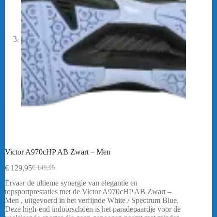
Victor A970cHP AB Zwart – Men
€
129,95
€
149,95
Oorspronkelijke
Huidige
prijs
prijs
Ervaar de ultieme synergie van elegantie en
was:
is:
topsportprestaties met de Victor A970cHP AB Zwart –
€ 149,95.
€ 129,95.
Men , uitgevoerd in het verfijnde White / Spectrum Blue.
Deze high-end indoorschoen is het paradepaardje voor de