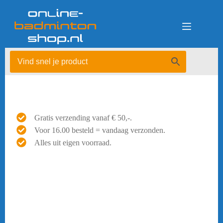
Ga
naar
de
inhoud
Gratis verzending vanaf € 50,-.
Voor 16.00 besteld = vandaag verzonden.
Alles uit eigen voorraad.