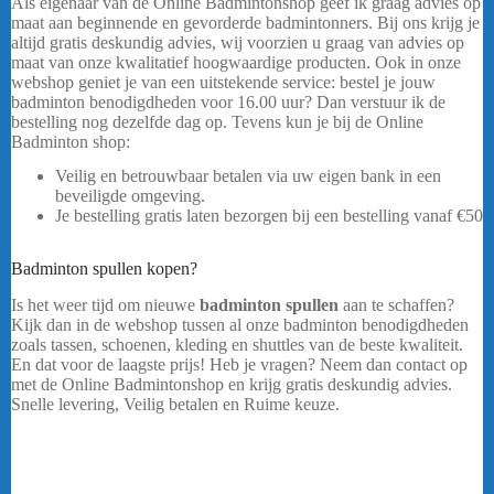
Als eigenaar van de Online Badmintonshop geef ik graag advies op
maat aan beginnende en gevorderde badmintonners. Bij ons krijg je
altijd gratis deskundig advies, wij voorzien u graag van advies op
maat van onze kwalitatief hoogwaardige producten. Ook in onze
webshop geniet je van een uitstekende service: bestel je jouw
badminton benodigdheden voor 16.00 uur? Dan verstuur ik de
bestelling nog dezelfde dag op. Tevens kun je bij de Online
Badminton shop:
Veilig en betrouwbaar betalen via uw eigen bank in een
beveiligde omgeving.
Je bestelling gratis laten bezorgen bij een bestelling vanaf €50
…..
Badminton spullen kopen?
Victor A170 A
Is het weer tijd om nieuwe
badminton spullen
aan te schaffen?
Kijk dan in de webshop tussen al onze badminton benodigdheden
zoals tassen, schoenen, kleding en shuttles van de beste kwaliteit.
En dat voor de laagste prijs! Heb je vragen? Neem dan contact op
met de Online Badmintonshop en krijg gratis deskundig advies.
Snelle levering, Veilig betalen en Ruime keuze.