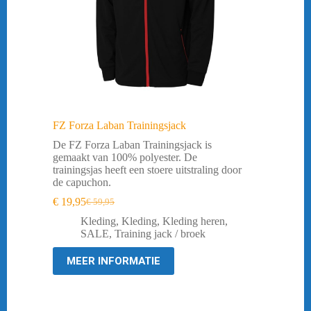
FZ Forza Laban Trainingsjack
De FZ Forza Laban Trainingsjack is
gemaakt van 100% polyester. De
trainingsjas heeft een stoere uitstraling door
de capuchon.
€
19,95
€
59,95
Oorspronkelijke
Huidige
prijs
prijs
Kleding
,
Kleding
,
Kleding heren
,
was:
is:
SALE
,
Training jack / broek
€ 59,95.
€ 19,95.
MEER INFORMATIE