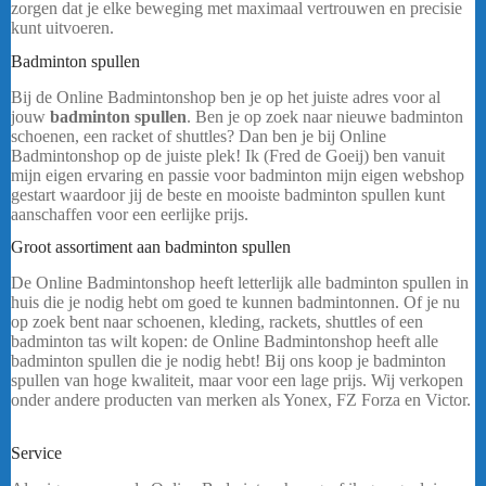
zorgen dat je elke beweging met maximaal vertrouwen en precisie
kunt uitvoeren.
Badminton spullen
Victor A170 A
Bij de Online Badmintonshop ben je op het juiste adres voor al
jouw
badminton spullen
. Ben je op zoek naar nieuwe badminton
schoenen, een racket of shuttles? Dan ben je bij Online
Badmintonshop op de juiste plek! Ik (Fred de Goeij) ben vanuit
mijn eigen ervaring en passie voor badminton mijn eigen webshop
gestart waardoor jij de beste en mooiste badminton spullen kunt
aanschaffen voor een eerlijke prijs.
Victor A170 A
Groot assortiment aan badminton spullen
De Online Badmintonshop heeft letterlijk alle badminton spullen in
huis die je nodig hebt om goed te kunnen badmintonnen. Of je nu
op zoek bent naar schoenen, kleding, rackets, shuttles of een
badminton tas wilt kopen: de Online Badmintonshop heeft alle
badminton spullen die je nodig hebt! Bij ons koop je badminton
spullen van hoge kwaliteit, maar voor een lage prijs. Wij verkopen
onder andere producten van merken als Yonex, FZ Forza en Victor.
bericht.
Service