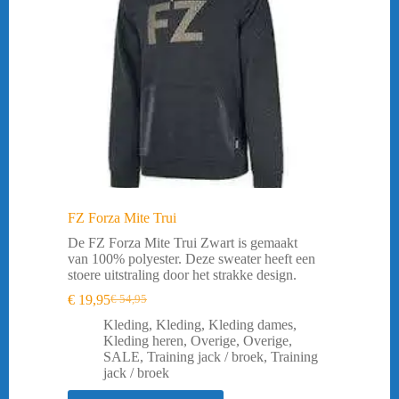
FZ Forza Mite Trui
De FZ Forza Mite Trui Zwart is gemaakt
van 100% polyester. Deze sweater heeft een
stoere uitstraling door het strakke design.
€
19,95
€
54,95
Oorspronkelijke
Huidige
prijs
prijs
Kleding
,
Kleding
,
Kleding dames
,
was:
is:
Kleding heren
,
Overige
,
Overige
,
€ 54,95.
€ 19,95.
SALE
,
Training jack / broek
,
Training
jack / broek