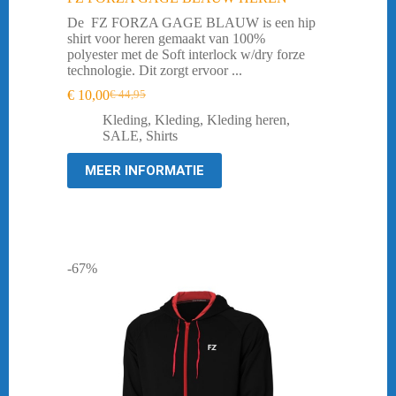
De FZ FORZA GAGE BLAUW is een hip
shirt voor heren gemaakt van 100%
polyester met de Soft interlock w/dry forze
technologie. Dit zorgt ervoor ...
€
10,00
€
44,95
Oorspronkelijke
Huidige
prijs
prijs
Kleding
,
Kleding
,
Kleding heren
,
was:
is:
SALE
,
Shirts
€ 44,95.
€ 10,00.
MEER INFORMATIE
-67%