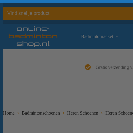
Ga
naar
de
inhoud
Badmintonracket
Gratis verzending v
Home
Badmintonschoenen
Heren Schoenen
Heren Schoen