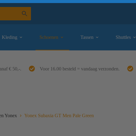
Kleding
Schoenen
Tassen
Shuttles
anaf € 50,-.
Voor 16.00 besteld = vandaag verzonden.
en Yonex
Yonex Subaxia GT Men Pale Green