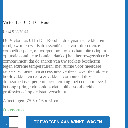
Victor Tas 9115 D – Rood
€
64,95
€
79,95
Oorspronkelijke
Huidige
prijs
prijs
De Victor Tas 9115 D – Rood in de dynamische kleuren
was:
is:
rood, zwart en wit is de essentiële tas voor de serieuze
€ 79,95.
€ 64,95.
competitiespeler, ontworpen om uw kostbare uitrusting in
optimale conditie te houden dankzij het thermo-geïsoleerde
compartiment dat de snaren van uw rackets beschermt
tegen extreme temperaturen; met ruimte voor meerdere
rackets, schoenen en accessoires verdeeld over de dubbele
hoofdvakken en extra zijvakken, combineert deze
duurzame tas superieure bescherming met een sportieve, in
het oog springende look, zodat u altijd voorbereid en
professioneel op de baan verschijnt.
Afmetingen: 75.5 x 26 x 31 cm
Op voorraad
Victor
TOEVOEGEN AAN WINKELWAGEN
Tas
9115