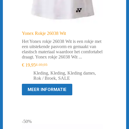
Yonex Rokje 26038 Wit
Het Yonex rokje 26038 Wit is een rokje met
een uitstekende pasvorm en gemaakt van
elastisch materiaal waardoor het comfortabel
draagt. Yonex rokje 26038 Wit ...
€
19,95
€
39,95
Oorspronkelijke
Huidige
prijs
prijs
Kleding
,
Kleding
,
Kleding dames
,
was:
is:
Rok / Broek
,
SALE
€ 39,95.
€ 19,95.
MEER INFORMATIE
-50%