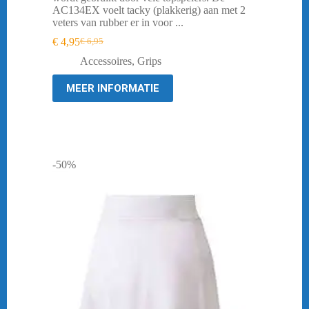
AC134EX voelt tacky (plakkerig) aan met 2
veters van rubber er in voor ...
€
4,95
€
6,95
Oorspronkelijke
Huidige
prijs
prijs
Accessoires
,
Grips
was:
is:
€ 6,95.
€ 4,95.
MEER INFORMATIE
-50%