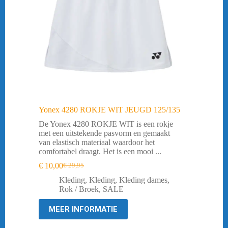
Yonex 4280 ROKJE WIT JEUGD 125/135
De Yonex 4280 ROKJE WIT is een rokje
met een uitstekende pasvorm en gemaakt
van elastisch materiaal waardoor het
comfortabel draagt. Het is een mooi ...
€
10,00
€
29,95
Oorspronkelijke
Huidige
prijs
prijs
Kleding
,
Kleding
,
Kleding dames
,
was:
is:
Rok / Broek
,
SALE
€ 29,95.
€ 10,00.
MEER INFORMATIE