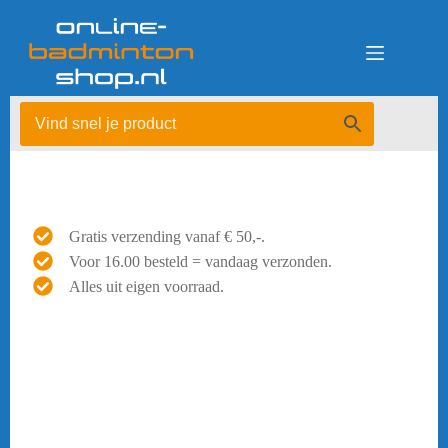
Ga
naar
de
inhoud
Gratis verzending vanaf € 50,-.
Voor 16.00 besteld = vandaag verzonden.
Alles uit eigen voorraad.