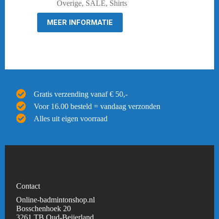
was:
is:
Overige
,
SALE
,
Shirts
€ 39,95.
€ 19,95.
MEER INFORMATIE
Gratis verzending vanaf € 50,-
Voor 16.00 besteld = vandaag verzonden
Alles uit eigen voorraad
Contact
Online-badmintonshop.nl
Bosschenhoek 20
3261 TB Oud-Beijerland