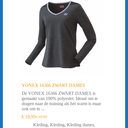
YONEX 16366 ZWART DAMES
De YONEX 16366 ZWART DAMES is
gemaakt van 100% polyester. Ideaal om te
dragen naar de training als het warm is maar
ook om in ...
€
19,95
€
39,95
Oorspronkelijke
Huidige
prijs
prijs
Kleding
,
Kleding
,
Kleding dames
,