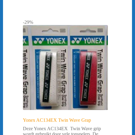
-29%
Yonex AC134EX Twin Wave Grap
Deze Yonex AC134EX Twin Wave grip
wordt gebruikt door vele topspelers. De