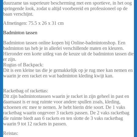
duurzame tas superieure bescherming met een sportieve, in het oog
springende look, zodat u altijd voorbereid en professioneel op de
baan verschijnt.
Afmetingen: 75.5 x 26 x 31 cm
bericht.
Badminton tassen
Victor Tas 9115 D – Rood
Badminton tassen online kopen bij Online-badmintonshop. Een
badminton tas heb je in allerlei verschillende maten en kleuren.
Hieronder een korte uitleg van de keuze uit de badminton tassen die
er zijn.
Rugtas of Backpack:
Dit is een kleine tas die je gemakkelijk op je rug mee kan nemen en
waarin je een racket en wat badminton kleding kwijt kan.
Victor
Victor Tas 9115 D – Rood
Racketbag of rackettas:
Dit zijn badmintontassen waarin je racket in zijn geheel in past en
daarnaast is er nog ruimte voor andere spullen zoals, kleding,
schoenen etc mee te nemen. Je hebt hierin drie soort. De 1 vaks
racketbag waarin ongeveer 3 rackets passen. De 2 vaks racketbag
die ruimte biedt aan 6 rackets en ten slotte de 3 vaks racketbag
waarin 9 tot 12 rackets in passen.
Reistas: