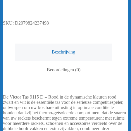
D
-
Rood
aantal
SKU:
D2079824237498
Beschrijving
Beoordelingen (0)
De Victor Tas 9115 D – Rood in de dynamische kleuren rood,
zwart en wit is de essentiële tas voor de serieuze competitiespeler,
ontworpen om uw kostbare uitrusting in optimale conditie te
houden dankzij het thermo-geïsoleerde compartiment dat de snaren
van uw rackets beschermt tegen extreme temperaturen; met ruimte
voor meerdere rackets, schoenen en accessoires verdeeld over de
dubbele hoofdvakken en extra zijvakken, combineert deze