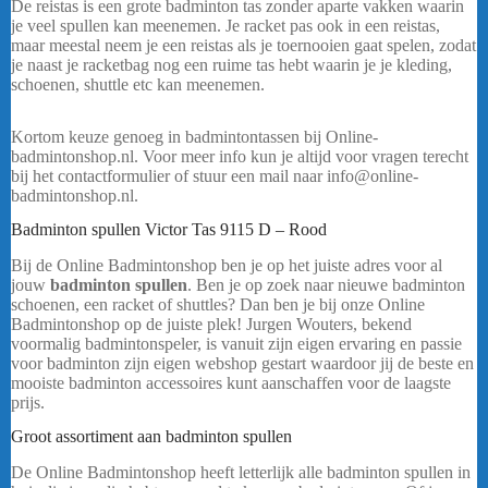
De reistas is een grote badminton tas zonder aparte vakken waarin
je veel spullen kan meenemen. Je racket pas ook in een reistas,
maar meestal neem je een reistas als je toernooien gaat spelen, zodat
je naast je racketbag nog een ruime tas hebt waarin je je kleding,
schoenen, shuttle etc kan meenemen.
Victor Doublethermobag
9150C
Kortom keuze genoeg in badmintontassen bij Online-
badmintonshop.nl. Voor meer info kun je altijd voor vragen terecht
bij het contactformulier of stuur een mail naar info@online-
badmintonshop.nl.
Badminton spullen Victor Tas 9115 D – Rood
Bij de Online Badmintonshop ben je op het juiste adres voor al
jouw
badminton spullen
. Ben je op zoek naar nieuwe badminton
schoenen, een racket of shuttles? Dan ben je bij onze Online
Badmintonshop op de juiste plek! Jurgen Wouters, bekend
voormalig badmintonspeler, is vanuit zijn eigen ervaring en passie
voor badminton zijn eigen webshop gestart waardoor jij de beste en
mooiste badminton accessoires kunt aanschaffen voor de laagste
prijs.
Victor Tas 9115 D – Rood
Groot assortiment aan badminton spullen
De Online Badmintonshop heeft letterlijk alle badminton spullen in