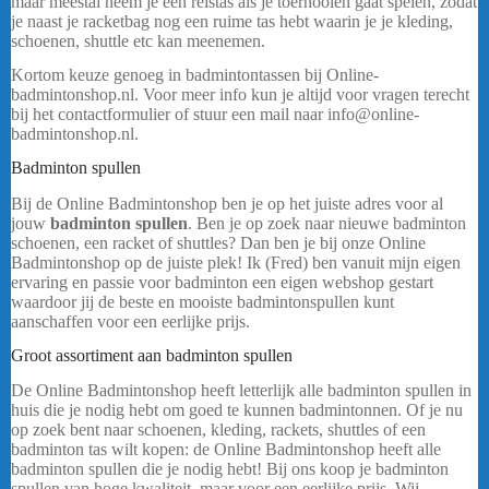
maar meestal neem je een reistas als je toernooien gaat spelen, zodat
je naast je racketbag nog een ruime tas hebt waarin je je kleding,
schoenen, shuttle etc kan meenemen.
Kortom keuze genoeg in badmintontassen bij Online-
badmintonshop.nl. Voor meer info kun je altijd voor vragen terecht
bij het contactformulier of stuur een mail naar info@online-
badmintonshop.nl.
Badminton spullen
Bij de Online Badmintonshop ben je op het juiste adres voor al
jouw
badminton spullen
. Ben je op zoek naar nieuwe badminton
schoenen, een racket of shuttles? Dan ben je bij onze Online
Badmintonshop op de juiste plek! Ik (Fred) ben vanuit mijn eigen
ervaring en passie voor badminton een eigen webshop gestart
waardoor jij de beste en mooiste badmintonspullen kunt
aanschaffen voor een eerlijke prijs.
Groot assortiment aan badminton spullen
De Online Badmintonshop heeft letterlijk alle badminton spullen in
huis die je nodig hebt om goed te kunnen badmintonnen. Of je nu
op zoek bent naar schoenen, kleding, rackets, shuttles of een
badminton tas wilt kopen: de Online Badmintonshop heeft alle
badminton spullen die je nodig hebt! Bij ons koop je badminton
spullen van hoge kwaliteit, maar voor een eerlijke prijs. Wij