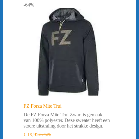
-64%
FZ Forza Mite Trui
De FZ Forza Mite Trui Zwart is gemaakt
van 100% polyester. Deze sweater heeft een
stoere uitstraling door het strakke design.
€
19,95
€
54,95
Oorspronkelijke
Huidige