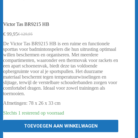
Victor Tas BR9215 HB
€
99,95
€
129,95
Oorspronkelijke
Huidige
prijs
prijs
De Victor Tas BR9215 HB is een ruime en functionele
was:
is:
sporttas voor badmintonspelers die hun uitrusting optimaal
€ 129,95.
€ 99,95.
willen beschermen en organiseren. Met meerdere
compartimenten, waaronder een thermovak voor rackets en
een apart schoenenvak, biedt deze tas voldoende
opbergruimte voor al je sportspullen. Het duurzame
materiaal beschermt tegen temperatuurwisselingen en
slijtage, terwijl de verstelbare schouderbanden zorgen voor
comfortabel dragen. Ideaal voor zowel trainingen als
toernooien.
Afmetingen: 78 x 26 x 33 cm
Slechts 1 resterend op voorraad
TOEVOEGEN AAN WINKELWAGEN