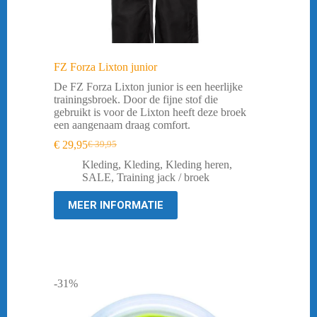
FZ Forza Lixton junior
De FZ Forza Lixton junior is een heerlijke
trainingsbroek. Door de fijne stof die
gebruikt is voor de Lixton heeft deze broek
een aangenaam draag comfort.
€
29,95
€
39,95
Oorspronkelijke
Huidige
prijs
prijs
Kleding
,
Kleding
,
Kleding heren
,
was:
is:
SALE
,
Training jack / broek
€ 39,95.
€ 29,95.
MEER INFORMATIE
-31%