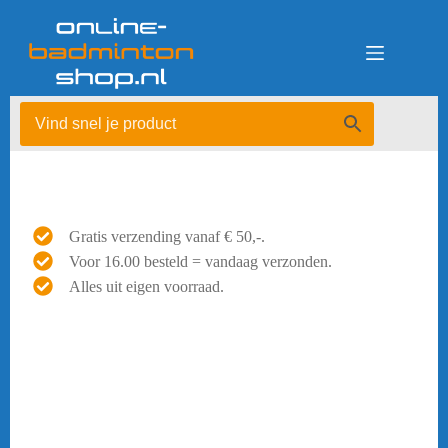
Ga
naar
de
inhoud
Gratis verzending vanaf € 50,-.
Voor 16.00 besteld = vandaag verzonden.
Alles uit eigen voorraad.