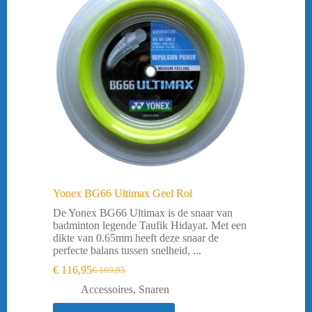
Yonex BG66 Ultimax Geel Rol
De Yonex BG66 Ultimax is de snaar van
badminton legende Taufik Hidayat. Met een
dikte van 0.65mm heeft deze snaar de
perfecte balans tussen snelheid, ...
€
116,95
€
169,95
Oorspronkelijke
Huidige
prijs
prijs
Accessoires
,
Snaren
was:
is: