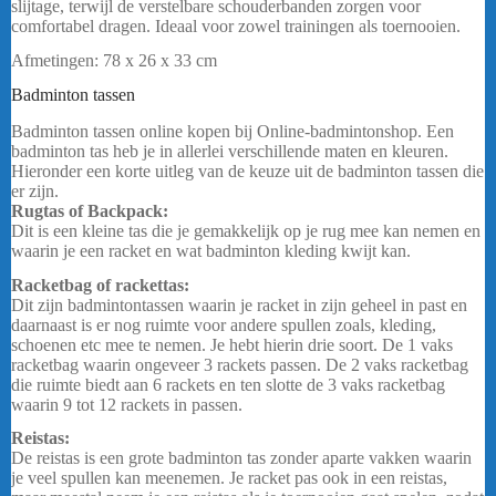
slijtage, terwijl de verstelbare schouderbanden zorgen voor
comfortabel dragen. Ideaal voor zowel trainingen als toernooien.
Afmetingen: 78 x 26 x 33 cm
bericht.
Badminton tassen
Victor Tas BR9215 HB
Badminton tassen online kopen bij Online-badmintonshop. Een
badminton tas heb je in allerlei verschillende maten en kleuren.
Hieronder een korte uitleg van de keuze uit de badminton tassen die
er zijn.
Rugtas of Backpack:
Dit is een kleine tas die je gemakkelijk op je rug mee kan nemen en
waarin je een racket en wat badminton kleding kwijt kan.
Racketbag of rackettas:
Dit zijn badmintontassen waarin je racket in zijn geheel in past en
daarnaast is er nog ruimte voor andere spullen zoals, kleding,
schoenen etc mee te nemen. Je hebt hierin drie soort. De 1 vaks
racketbag waarin ongeveer 3 rackets passen. De 2 vaks racketbag
die ruimte biedt aan 6 rackets en ten slotte de 3 vaks racketbag
waarin 9 tot 12 rackets in passen.
Reistas:
De reistas is een grote badminton tas zonder aparte vakken waarin
je veel spullen kan meenemen. Je racket pas ook in een reistas,