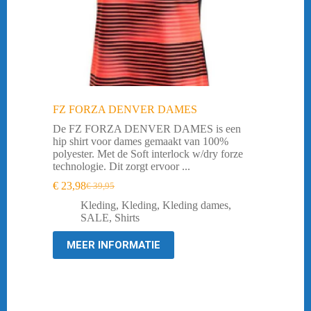
FZ FORZA DENVER DAMES
De FZ FORZA DENVER DAMES is een
hip shirt voor dames gemaakt van 100%
polyester. Met de Soft interlock w/dry forze
technologie. Dit zorgt ervoor ...
€
23,98
€
39,95
Oorspronkelijke
Huidige
prijs
prijs
Kleding
,
Kleding
,
Kleding dames
,
was:
is:
SALE
,
Shirts
€ 39,95.
€ 23,98.
MEER INFORMATIE