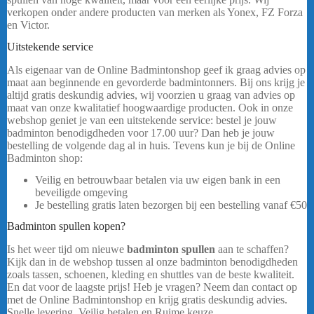
verkopen onder andere producten van merken als Yonex, FZ Forza
en Victor.
……
Uitstekende service
Als eigenaar van de Online Badmintonshop geef ik graag advies op
maat aan beginnende en gevorderde badmintonners. Bij ons krijg je
altijd gratis deskundig advies, wij voorzien u graag van advies op
maat van onze kwalitatief hoogwaardige producten. Ook in onze
webshop geniet je van een uitstekende service: bestel je jouw
badminton benodigdheden voor 17.00 uur? Dan heb je jouw
bestelling de volgende dag al in huis. Tevens kun je bij de Online
Badminton shop:
Veilig en betrouwbaar betalen via uw eigen bank in een
beveiligde omgeving
Je bestelling gratis laten bezorgen bij een bestelling vanaf
€50
Badminton spullen kopen?
Is het weer tijd om nieuwe
badminton spullen
aan te schaffen?
Kijk dan in de webshop tussen al onze badminton benodigdheden
zoals tassen, schoenen, kleding en shuttles van de beste kwaliteit.
En dat voor de laagste prijs! Heb je vragen? Neem dan contact op
met de Online Badmintonshop en krijg gratis deskundig advies.
Snelle levering, Veilig betalen en Ruime keuze.
Victor Tas BR9215