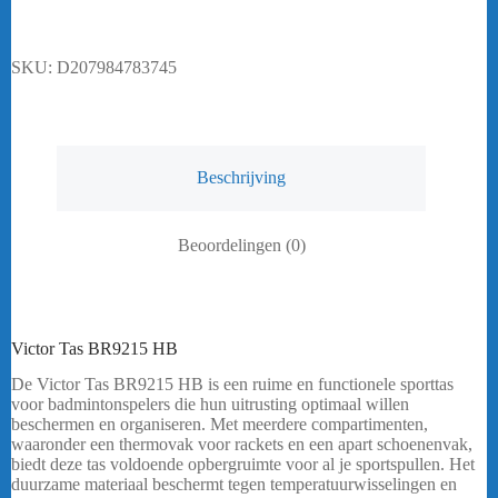
SKU:
D207984783745
Beschrijving
Beoordelingen (0)
Victor Tas BR9215 HB
De Victor Tas BR9215 HB is een ruime en functionele sporttas
voor badmintonspelers die hun uitrusting optimaal willen
beschermen en organiseren. Met meerdere compartimenten,
waaronder een thermovak voor rackets en een apart schoenenvak,
biedt deze tas voldoende opbergruimte voor al je sportspullen. Het
duurzame materiaal beschermt tegen temperatuurwisselingen en