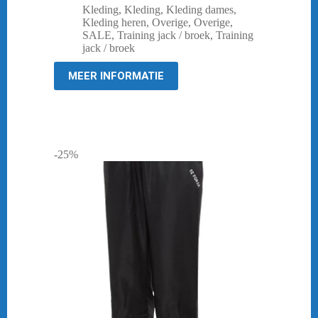
prijs
prijs
Kleding
,
Kleding
,
Kleding dames
,
was:
is:
Kleding heren
,
Overige
,
Overige
,
€ 54,95.
€ 19,95.
SALE
,
Training jack / broek
,
Training
jack / broek
MEER INFORMATIE
-25%