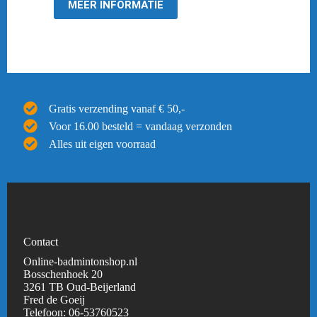
€ 169,95.
€ 116,95.
MEER INFORMATIE
Gratis verzending vanaf € 50,-
Voor 16.00 besteld = vandaag verzonden
Alles uit eigen voorraad
Contact
Online-badmintonshop.nl
Bosschenhoek 20
3261 TB Oud-Beijerland
Fred de Goeij
Telefoon:
06-53760523