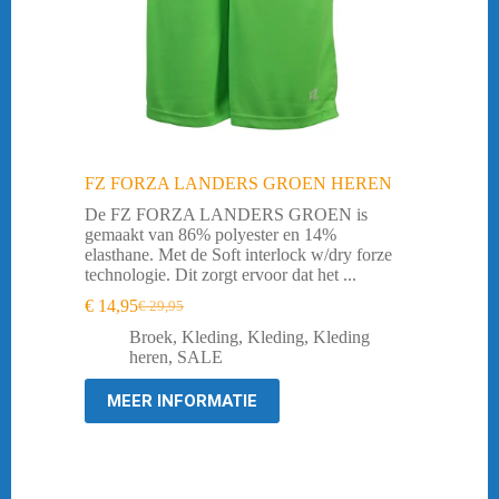
FZ FORZA LANDERS GROEN HEREN
De FZ FORZA LANDERS GROEN is
gemaakt van 86% polyester en 14%
elasthane. Met de Soft interlock w/dry forze
technologie. Dit zorgt ervoor dat het ...
€
14,95
€
29,95
Oorspronkelijke
Huidige
prijs
prijs
Broek
,
Kleding
,
Kleding
,
Kleding
was:
is:
heren
,
SALE
€ 29,95.
€ 14,95.
MEER INFORMATIE