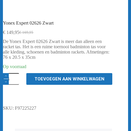
Yonex Expert 02626 Zwart
€
149,95
€
169,95
Oorspronkelijke
Huidige
prijs
prijs
De Yonex Expert 02626 Zwart is meer dan alleen een
was:
is:
racket tas. Het is een ruime toernooi badminton tas voor
€ 169,95.
€ 149,95.
alle kleding, schoenen en badminton rackets. Afmetingen:
76 x 20.5 x 35cm
Op voorraad
Yonex
TOEVOEGEN AAN WINKELWAGEN
Expert
02626
Zwart
aantal
SKU:
F97225227