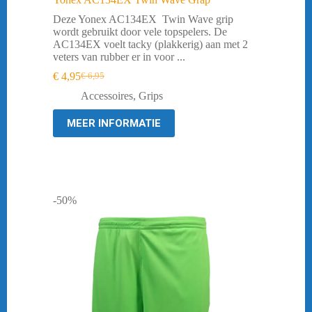
Deze Yonex AC134EX Twin Wave grip
wordt gebruikt door vele topspelers. De
AC134EX voelt tacky (plakkerig) aan met 2
veters van rubber er in voor ...
€
4,95
€
6,95
Oorspronkelijke
Huidige
prijs
prijs
Accessoires
,
Grips
was:
is:
€ 6,95.
€ 4,95.
MEER INFORMATIE
-50%