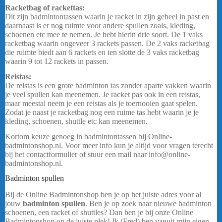
Racketbag of rackettas:
Dit zijn badmintontassen waarin je racket in zijn geheel in past en
daarnaast is er nog ruimte voor andere spullen zoals, kleding,
schoenen etc mee te nemen. Je hebt hierin drie soort. De 1 vaks
racketbag waarin ongeveer 3 rackets passen. De 2 vaks racketbag
die ruimte biedt aan 6 rackets en ten slotte de 3 vaks racketbag
waarin 9 tot 12 rackets in passen.
…
Reistas:
De reistas is een grote badminton tas zonder aparte vakken waarin
je veel spullen kan meenemen. Je racket pas ook in een reistas,
maar meestal neem je een reistas als je toernooien gaat spelen.
Zodat je naast je racketbag nog een ruime tas hebt waarin je je
kleding, schoenen, shuttle etc kan meenemen.
Kortom keuze genoeg in badmintontassen bij Online-
badmintonshop.nl. Voor meer info kun je altijd voor vragen terecht
bij het contactformulier of stuur een mail naar info@online-
badmintonshop.nl.
Badminton spullen
Bij de Online Badmintonshop ben je op het juiste adres voor al
jouw
badminton spullen
. Ben je op zoek naar nieuwe badminton
schoenen, een racket of shuttles? Dan ben je bij onze Online
Badmintonshop op de juiste plek! Ik (Fred) ben vanuit mijn eigen