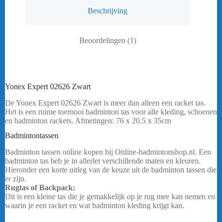
Beschrijving
Beoordelingen (1)
Yonex Expert 02626 Zwart
De Yonex Expert 02626 Zwart is meer dan alleen een racket tas.
Het is een ruime toernooi badminton tas voor alle kleding, schoenen
en badminton rackets. Afmetingen: 76 x 20.5 x 35cm
bericht
.
Badmintontassen
Yonex Expert 02626 Zwart
Badminton tassen online kopen bij Online-badmintonshop.nl. Een
badminton tas heb je in allerlei verschillende maten en kleuren.
Hieronder een korte uitleg van de keuze uit de badminton tassen die
er zijn.
Rugtas of Backpack:
Dit is een kleine tas die je gemakkelijk op je rug mee kan nemen en
waarin je een racket en wat badminton kleding krijgt kan.
Yonex
Expert 02626 Zwart