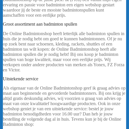
ervaring en passie voor badminton een eigen webshop gestart
waardoor jij de beste en mooiste badmintonspullen kunt
aanschaffen voor een eerlijke prijs.
Yonex Expert 02626 Zwart
Groot assortiment aan badminton spullen
De Online Badmintonshop heeft letterlijk alle badminton spullen in
huis die je nodig hebt om goed te kunnen badmintonnen. Of je nu
op zoek bent naar schoenen, kleding, rackets, shuttles of een
badminton tas wilt kopen: de Online Badmintonshop heeft alle
badminton spullen die je nodig hebt! Bij ons koop je badminton
spullen van hoge kwaliteit, maar voor een eerlijke prijs. Wij
verkopen onder andere producten van merken als Yonex, FZ Forza
en Victor.
Uitstekende service
Als eigenaar van de Online Badmintonshop geef ik graag advies op
maat aan beginnende en gevorderde badmintonners. Bij ons krijg je
altijd gratis deskundig advies, wij voorzien u graag van advies op
maat van onze kwalitatief hoogwaardige producten. Ook in onze
webshop geniet je van een uitstekende service: bestel je jouw
badminton benodigdheden voor 16.00 uur? Dan heb je jouw
bestelling de volgende dag al in huis. Tevens kun je bij de Online
Badminton shop:
Yonex Expert 02626 Groen