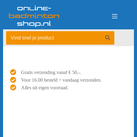
Ga
naar
de
inhoud
Gratis verzending vanaf € 50,-.
Voor 16.00 besteld = vandaag verzonden.
Alles uit eigen voorraad.