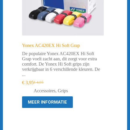
Yonex AC420EX Hi Soft Grap
De populaire Yonex AC420EX Hi Soft
Grap voelt zacht aan, dit zorgt voor extra
comfort. De Yonex Hi Soft grips zijn
verkrijgbaar in 6 verschillende kleuren. De
...
€
3,95
€
4,95
Oorspronkelijke
Huidige
prijs
prijs
Accessoires
,
Grips
was:
is:
€ 4,95.
€ 3,95.
MEER INFORMATIE