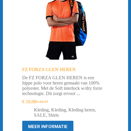
FZ FORZA GLEN HEREN
De FZ FORZA GLEN HEREN is een
hippe polo voor heren gemaakt van 100%
polyester. Met de Soft interlock w/dry forze
technologie. Dit zorgt ervoor ...
€
10,00
€
44,95
Oorspronkelijke
Huidige
prijs
prijs
Kleding
,
Kleding
,
Kleding heren
,
was:
is:
SALE
,
Shirts
€ 44,95.
€ 10,00.
MEER INFORMATIE