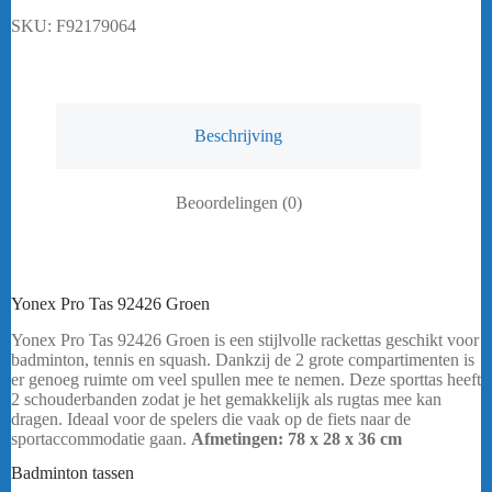
SKU:
F92179064
Beschrijving
Beoordelingen (0)
Yonex Pro Tas 92426 Groen
Yonex Pro Tas 92426 Groen is een stijlvolle rackettas geschikt voor
badminton, tennis en squash. Dankzij de 2 grote compartimenten is
er genoeg ruimte om veel spullen mee te nemen. Deze sporttas heeft
2 schouderbanden zodat je het gemakkelijk als rugtas mee kan
dragen. Ideaal voor de spelers die vaak op de fiets naar de
sportaccommodatie gaan.
Afmetingen: 78 x 28 x 36 cm
bericht
.
Badminton tassen
Yonex Pro Tas 92426 Groen