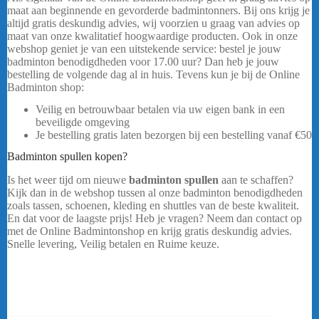
maat aan beginnende en gevorderde badmintonners. Bij ons krijg je
altijd gratis deskundig advies, wij voorzien u graag van advies op
maat van onze kwalitatief hoogwaardige producten. Ook in onze
webshop geniet je van een uitstekende service: bestel je jouw
badminton benodigdheden voor 17.00 uur? Dan heb je jouw
bestelling de volgende dag al in huis. Tevens kun je bij de Online
Badminton shop:
Veilig en betrouwbaar betalen via uw eigen bank in een
beveiligde omgeving
Je bestelling gratis laten bezorgen bij een bestelling vanaf
€50
Badminton spullen kopen?
Is het weer tijd om nieuwe
badminton spullen
aan te schaffen?
Kijk dan in de webshop tussen al onze badminton benodigdheden
zoals tassen, schoenen, kleding en shuttles van de beste kwaliteit.
En dat voor de laagste prijs! Heb je vragen? Neem dan contact op
met de Online Badmintonshop en krijg gratis deskundig advies.
Snelle levering, Veilig betalen en Ruime keuze.
Yonex Pro Tas
92426 Groen