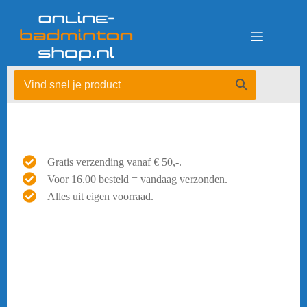
Ga
naar
de
inhoud
Gratis verzending vanaf € 50,-.
Voor 16.00 besteld = vandaag verzonden.
Alles uit eigen voorraad.