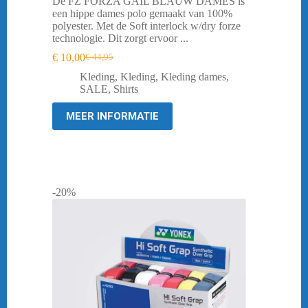
De FZ FORZA GAIL BLAUW DAMES is
een hippe dames polo gemaakt van 100%
polyester. Met de Soft interlock w/dry forze
technologie. Dit zorgt ervoor ...
€
10,00
€
44,95
Oorspronkelijke
Huidige
prijs
prijs
Kleding
,
Kleding
,
Kleding dames
,
was:
is:
SALE
,
Shirts
€ 44,95.
€ 10,00.
MEER INFORMATIE
-20%