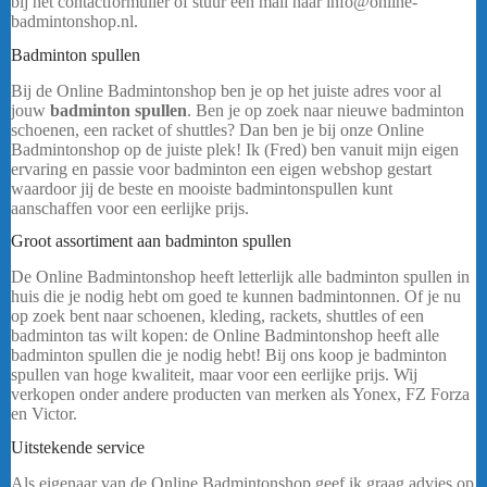
bij het contactformulier of stuur een mail naar info@online-
badmintonshop.nl.
Badminton spullen
Bij de Online Badmintonshop ben je op het juiste adres voor al
jouw
badminton spullen
. Ben je op zoek naar nieuwe badminton
schoenen, een racket of shuttles? Dan ben je bij onze Online
Badmintonshop op de juiste plek! Ik (Fred) ben vanuit mijn eigen
ervaring en passie voor badminton een eigen webshop gestart
waardoor jij de beste en mooiste badmintonspullen kunt
aanschaffen voor een eerlijke prijs.
Groot assortiment aan badminton spullen
De Online Badmintonshop heeft letterlijk alle badminton spullen in
huis die je nodig hebt om goed te kunnen badmintonnen. Of je nu
op zoek bent naar schoenen, kleding, rackets, shuttles of een
badminton tas wilt kopen: de Online Badmintonshop heeft alle
badminton spullen die je nodig hebt! Bij ons koop je badminton
spullen van hoge kwaliteit, maar voor een eerlijke prijs. Wij
verkopen onder andere producten van merken als Yonex, FZ Forza
en Victor.
……
Uitstekende service
Als eigenaar van de Online Badmintonshop geef ik graag advies op