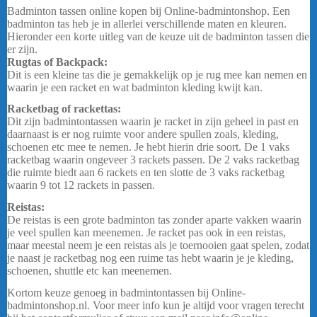
Badminton tassen online kopen bij Online-badmintonshop. Een
badminton tas heb je in allerlei verschillende maten en kleuren.
Hieronder een korte uitleg van de keuze uit de badminton tassen die
er zijn.
Rugtas of Backpack:
Dit is een kleine tas die je gemakkelijk op je rug mee kan nemen en
waarin je een racket en wat badminton kleding kwijt kan.
Racketbag of rackettas:
Dit zijn badmintontassen waarin je racket in zijn geheel in past en
daarnaast is er nog ruimte voor andere spullen zoals, kleding,
schoenen etc mee te nemen. Je hebt hierin drie soort. De 1 vaks
racketbag waarin ongeveer 3 rackets passen. De 2 vaks racketbag
die ruimte biedt aan 6 rackets en ten slotte de 3 vaks racketbag
waarin 9 tot 12 rackets in passen.
Reistas:
De reistas is een grote badminton tas zonder aparte vakken waarin
je veel spullen kan meenemen. Je racket pas ook in een reistas,
maar meestal neem je een reistas als je toernooien gaat spelen, zodat
je naast je racketbag nog een ruime tas hebt waarin je je kleding,
schoenen, shuttle etc kan meenemen.
Kortom keuze genoeg in badmintontassen bij Online-
badmintonshop.nl. Voor meer info kun je altijd voor vragen terecht