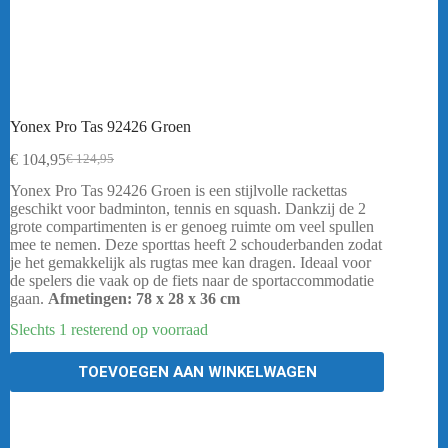
Yonex Pro Tas 92426 Groen
€
104,95
€
124,95
Oorspronkelijke
Huidige
prijs
prijs
Yonex Pro Tas 92426 Groen is een stijlvolle rackettas
was:
is:
geschikt voor badminton, tennis en squash. Dankzij de 2
€ 124,95.
€ 104,95.
grote compartimenten is er genoeg ruimte om veel spullen
mee te nemen. Deze sporttas heeft 2 schouderbanden zodat
je het gemakkelijk als rugtas mee kan dragen. Ideaal voor
de spelers die vaak op de fiets naar de sportaccommodatie
gaan.
Afmetingen: 78 x 28 x 36 cm
Slechts 1 resterend op voorraad
TOEVOEGEN AAN WINKELWAGEN