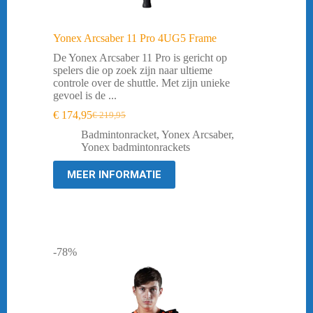
Yonex Arcsaber 11 Pro 4UG5 Frame
De Yonex Arcsaber 11 Pro is gericht op
spelers die op zoek zijn naar ultieme
controle over de shuttle. Met zijn unieke
gevoel is de ...
€
174,95
€
219,95
Oorspronkelijke
Huidige
prijs
prijs
Badmintonracket
,
Yonex Arcsaber
,
was:
is:
Yonex badmintonrackets
€ 219,95.
€ 174,95.
MEER INFORMATIE
-78%