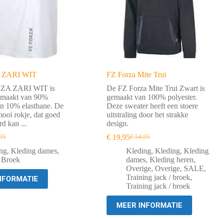
 ZARI WIT
FZ Forza Mite Trui
ZA ZARI WIT is
De FZ Forza Mite Trui Zwart is
emaakt van 90%
gemaakt van 100% polyester.
n 10% elasthane. De
Deze sweater heeft een stoere
mooi rokje, dat goed
uitstraling door het strakke
d kan ...
design.
€
19,95
95
€
54,95
ronkelijke
ige
Oorspronkelijke
Huidige
prijs
prijs
ng
,
Kleding dames
,
Kleding
,
Kleding
,
Kleding
was:
is:
 Broek
dames
,
Kleding heren
,
95.
95.
€ 54,95.
€ 19,95.
Overige
,
Overige
,
SALE
,
Training jack / broek
,
NFORMATIE
Training jack / broek
MEER INFORMATIE