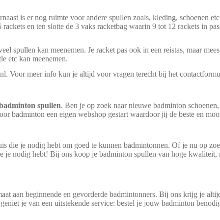
arnaast is er nog ruimte voor andere spullen zoals, kleding, schoenen et
rackets en ten slotte de 3 vaks racketbag waarin 9 tot 12 rackets in pas
eel spullen kan meenemen. Je racket pas ook in een reistas, maar meestal
ttle etc kan meenemen.
 Voor meer info kun je altijd voor vragen terecht bij het contactformu
badminton spullen
. Ben je op zoek naar nieuwe badminton schoenen, 
 voor badminton een eigen webshop gestart waardoor jij de beste en mooi
uis die je nodig hebt om goed te kunnen badmintonnen. Of je nu op zoek
 je nodig hebt! Bij ons koop je badminton spullen van hoge kwaliteit, 
at aan beginnende en gevorderde badmintonners. Bij ons krijg je altijd
eniet je van een uitstekende service: bestel je jouw badminton benod