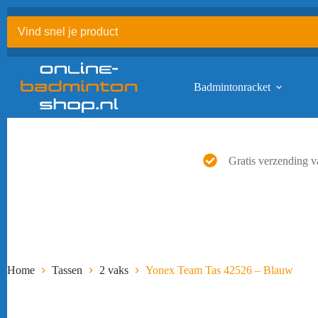
Ga
naar
de
inhoud
Badmintonracket
Gratis verzending v
Home
Tassen
2 vaks
Yonex Team Tas 42526 – Blauw