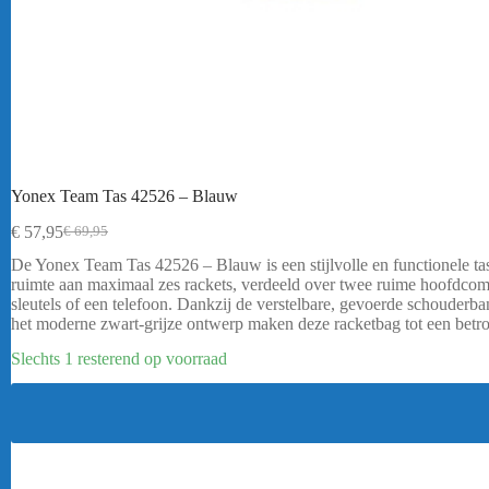
Yonex Team Tas 42526 – Blauw
€
57,95
€
69,95
Oorspronkelijke
Huidige
prijs
prijs
De Yonex Team Tas 42526 – Blauw is een stijlvolle en functionele ta
was:
is:
ruimte aan maximaal zes rackets, verdeeld over twee ruime hoofdcomp
€ 69,95.
€ 57,95.
sleutels of een telefoon. Dankzij de verstelbare, gevoerde schouderb
het moderne zwart-grijze ontwerp maken deze racketbag tot een betrou
Slechts 1 resterend op voorraad