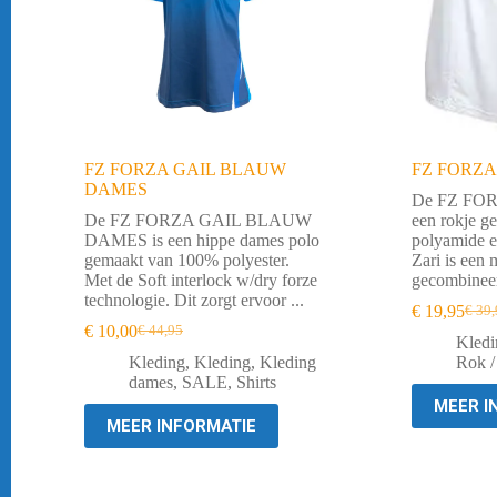
FZ FORZA GAIL BLAUW
FZ FORZA
DAMES
De FZ FOR
De FZ FORZA GAIL BLAUW
een rokje g
DAMES is een hippe dames polo
polyamide e
gemaakt van 100% polyester.
Zari is een 
Met de Soft interlock w/dry forze
gecombineer
technologie. Dit zorgt ervoor ...
€
19,95
€
39,
Oorsp
Huid
€
10,00
€
44,95
Oorspronkelijke
Huidige
prijs
prijs
Kledi
prijs
prijs
was:
is:
Kleding
,
Kleding
,
Kleding
Rok /
was:
is:
€ 39,
€ 19,
dames
,
SALE
,
Shirts
€ 44,95.
€ 10,00.
MEER I
MEER INFORMATIE