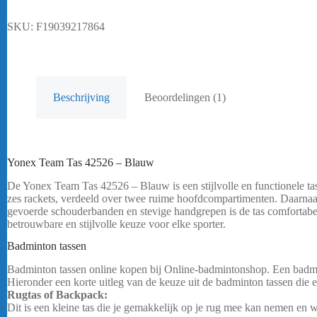
SKU:
F19039217864
Beschrijving
Beoordelingen (1)
Yonex Team Tas 42526 – Blauw
De Yonex Team Tas 42526 – Blauw is een stijlvolle en functionele ta
zes rackets, verdeeld over twee ruime hoofdcompartimenten. Daarnaast
gevoerde schouderbanden en stevige handgrepen is de tas comfortabel
betrouwbare en stijlvolle keuze voor elke sporter.
bericht.
Badminton tassen
Yonex Team Tas 42526 – Blauw
Badminton tassen online kopen bij Online-badmintonshop. Een badmint
Hieronder een korte uitleg van de keuze uit de badminton tassen die er
Rugtas of Backpack:
Dit is een kleine tas die je gemakkelijk op je rug mee kan nemen en 