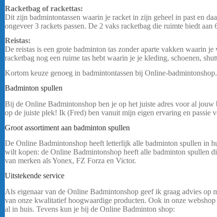
Racketbag of rackettas:
Dit zijn badmintontassen waarin je racket in zijn geheel in past en da
ongeveer 3 rackets passen. De 2 vaks racketbag die ruimte biedt aan 6 
Reistas:
De reistas is een grote badminton tas zonder aparte vakken waarin je v
racketbag nog een ruime tas hebt waarin je je kleding, schoenen, shu
Kortom keuze genoeg in badmintontassen bij Online-badmintonshop.nl.
Badminton spullen
Bij de Online Badmintonshop ben je op het juiste adres voor al jouw
op de juiste plek! Ik (Fred) ben vanuit mijn eigen ervaring en passie
Groot assortiment aan badminton spullen
De Online Badmintonshop heeft letterlijk alle badminton spullen in h
wilt kopen: de Online Badmintonshop heeft alle badminton spullen die
van merken als Yonex, FZ Forza en Victor.
……
Uitstekende service
Yonex Team Tas 42526 – Blauw
Als eigenaar van de Online Badmintonshop geef ik graag advies op ma
van onze kwalitatief hoogwaardige producten. Ook in onze webshop g
al in huis. Tevens kun je bij de Online Badminton shop: