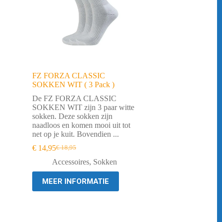
FZ FORZA CLASSIC
SOKKEN WIT ( 3 Pack )
De FZ FORZA CLASSIC
SOKKEN WIT zijn 3 paar witte
sokken. Deze sokken zijn
naadloos en komen mooi uit tot
net op je kuit. Bovendien ...
€
14,95
€
18,95
Oorspronkelijke
Huidige
prijs
prijs
Accessoires
,
Sokken
was:
is:
€ 18,95.
€ 14,95.
MEER INFORMATIE