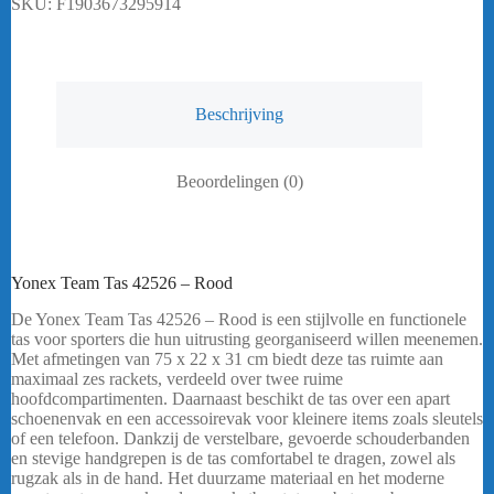
SKU:
F1903673295914
Beschrijving
Beoordelingen (0)
Yonex Team Tas 42526 – Rood
De Yonex Team Tas 42526 – Rood is een stijlvolle en functionele
tas voor sporters die hun uitrusting georganiseerd willen meenemen.
Met afmetingen van 75 x 22 x 31 cm biedt deze tas ruimte aan
maximaal zes rackets, verdeeld over twee ruime
hoofdcompartimenten. Daarnaast beschikt de tas over een apart
schoenenvak en een accessoirevak voor kleinere items zoals sleutels
of een telefoon. Dankzij de verstelbare, gevoerde schouderbanden
en stevige handgrepen is de tas comfortabel te dragen, zowel als
rugzak als in de hand. Het duurzame materiaal en het moderne