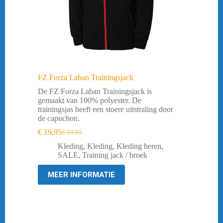
FZ Forza Laban Trainingsjack
De FZ Forza Laban Trainingsjack is
gemaakt van 100% polyester. De
trainingsjas heeft een stoere uitstraling door
de capuchon.
€
19,95
€
59,95
Oorspronkelijke
Huidige
prijs
prijs
Kleding
,
Kleding
,
Kleding heren
,
was:
is:
SALE
,
Training jack / broek
€ 59,95.
€ 19,95.
MEER INFORMATIE