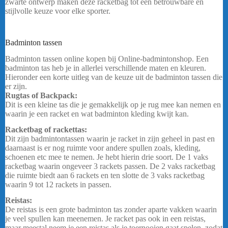
zwarte ontwerp maken deze racketbag tot een betrouwbare en
stijlvolle keuze voor elke sporter.
Heeft u een vraag? Stuur mij een
bericht
.
Badminton tassen
Yonex Team Tas 42526 – Rood
Badminton tassen online kopen bij Online-badmintonshop. Een
badminton tas heb je in allerlei verschillende maten en kleuren.
Hieronder een korte uitleg van de keuze uit de badminton tassen die
er zijn.
Rugtas of Backpack:
Dit is een kleine tas die je gemakkelijk op je rug mee kan nemen en
waarin je een racket en wat badminton kleding kwijt kan.
Racketbag of rackettas:
Dit zijn badmintontassen waarin je racket in zijn geheel in past en
daarnaast is er nog ruimte voor andere spullen zoals, kleding,
schoenen etc mee te nemen. Je hebt hierin drie soort. De 1 vaks
racketbag waarin ongeveer 3 rackets passen. De 2 vaks racketbag
die ruimte biedt aan 6 rackets en ten slotte de 3 vaks racketbag
waarin 9 tot 12 rackets in passen.
Reistas:
De reistas is een grote badminton tas zonder aparte vakken waarin
je veel spullen kan meenemen. Je racket pas ook in een reistas,
maar meestal neem je een reistas als je toernooien gaat spelen, zodat