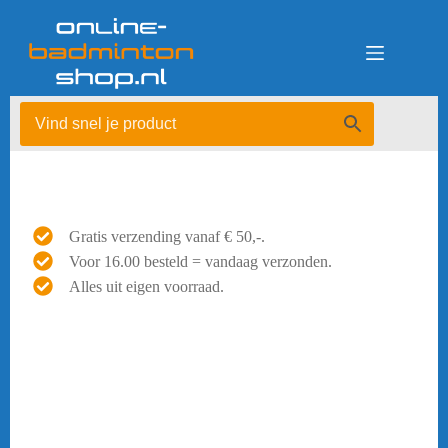
Ga
naar
de
inhoud
Gratis verzending vanaf € 50,-.
Voor 16.00 besteld = vandaag verzonden.
Alles uit eigen voorraad.