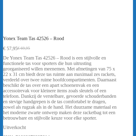
Yonex Team Tas 42526 – Rood
€
57,95
€
69,95
Oorspronkelijke
Huidige
prijs
prijs
De Yonex Team Tas 42526 – Rood is een stijlvolle en
was:
is:
functionele tas voor sporters die hun uitrusting
€ 69,95.
€ 57,95.
georganiseerd willen meenemen. Met afmetingen van 75 x
22 x 31 cm biedt deze tas ruimte aan maximaal zes rackets,
verdeeld over twee ruime hoofdcompartimenten. Daarnaast
beschikt de tas over een apart schoenenvak en een
accessoirevak voor kleinere items zoals sleutels of een
telefoon. Dankzij de verstelbare, gevoerde schouderbanden
en stevige handgrepen is de tas comfortabel te dragen,
zowel als rugzak als in de hand. Het duurzame materiaal en
het moderne zwarte ontwerp maken deze racketbag tot een
betrouwbare en stijlvolle keuze voor elke sporter.
Uitverkocht