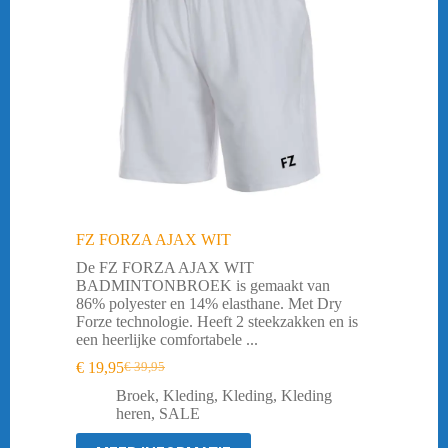
FZ FORZA AJAX WIT
De FZ FORZA AJAX WIT
BADMINTONBROEK is gemaakt van
86% polyester en 14% elasthane. Met Dry
Forze technologie. Heeft 2 steekzakken en is
een heerlijke comfortabele ...
€
19,95
€
39,95
Oorspronkelijke
Huidige
prijs
prijs
Broek
,
Kleding
,
Kleding
,
Kleding
was:
is:
heren
,
SALE
€ 39,95.
€ 19,95.