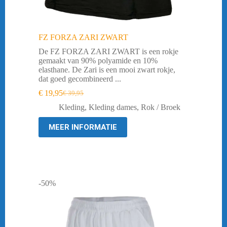
FZ FORZA ZARI ZWART
De FZ FORZA ZARI ZWART is een rokje
gemaakt van 90% polyamide en 10%
elasthane. De Zari is een mooi zwart rokje,
dat goed gecombineerd ...
€
19,95
€
39,95
Oorspronkelijke
Huidige
prijs
prijs
Kleding
,
Kleding dames
,
Rok / Broek
was:
is:
€ 39,95.
€ 19,95.
MEER INFORMATIE
-50%