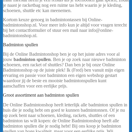
je naast je racketbag nog een ruime tas hebt waarin je je kleding,
schoenen, shuttle etc kan meenemen.
Kortom keuze genoeg in badmintontassen bij Online-
badmintonshop.nl. Voor meer info kun je altijd voor vragen terecht
bij het contactformulier of stuur een mail naar info@online-
badmintonshop.nl.
Badminton spullen
Yonex Team Tas 42526 – Rood
Bij de Online Badmintonshop ben je op het juiste adres voor al
jouw
badminton spullen
. Ben je op zoek naar nieuwe badminton
schoenen, een racket of shuttles? Dan ben je bij onze Online
Badmintonshop op de juiste plek! Ik (Fred) ben vanuit mijn eigen
ervaring en passie voor badminton een eigen webshop gestart
waardoor jij de beste en mooiste badmintonspullen kunt
aanschaffen voor een eerlijke prijs.
Groot assortiment aan badminton spullen
De Online Badmintonshop heeft letterlijk alle badminton spullen in
huis die je nodig hebt om goed te kunnen badmintonnen. Of je nu
op zoek bent naar schoenen, kleding, rackets, shuttles of een
badminton tas wilt kopen: de Online Badmintonshop heeft alle
badminton spullen die je nodig hebt! Bij ons koop je badminton
spullen van hoge kwaliteit, maar voor een eerlijke prijs. Wij