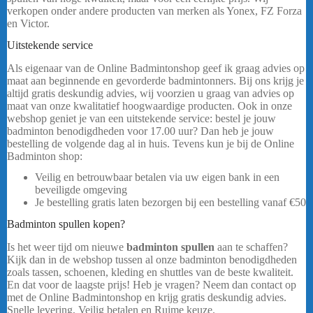
verkopen onder andere producten van merken als Yonex, FZ Forza
en Victor.
……
Uitstekende service
Als eigenaar van de Online Badmintonshop geef ik graag advies op
maat aan beginnende en gevorderde badmintonners. Bij ons krijg je
altijd gratis deskundig advies, wij voorzien u graag van advies op
maat van onze kwalitatief hoogwaardige producten. Ook in onze
webshop geniet je van een uitstekende service: bestel je jouw
badminton benodigdheden voor 17.00 uur? Dan heb je jouw
bestelling de volgende dag al in huis. Tevens kun je bij de Online
Badminton shop:
Veilig en betrouwbaar betalen via uw eigen bank in een
beveiligde omgeving
Je bestelling gratis laten bezorgen bij een bestelling vanaf
€50
Badminton spullen kopen?
Is het weer tijd om nieuwe
badminton spullen
aan te schaffen?
Kijk dan in de webshop tussen al onze badminton benodigdheden
zoals tassen, schoenen, kleding en shuttles van de beste kwaliteit.
En dat voor de laagste prijs! Heb je vragen? Neem dan contact op
met de Online Badmintonshop en krijg gratis deskundig advies.
Snelle levering, Veilig betalen en Ruime keuze.
Yonex Team Tas