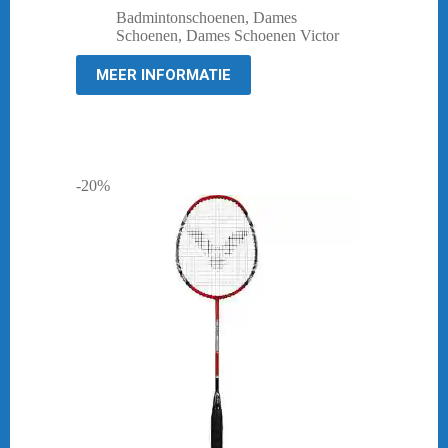
prijs
prijs
Badmintonschoenen
,
Dames
was:
is:
Schoenen
,
Dames Schoenen Victor
€ 119,95.
€ 98,95.
MEER INFORMATIE
-20%