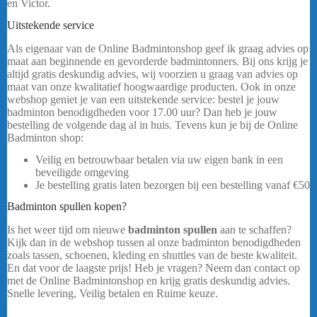
en Victor.
……
Uitstekende service
Yonex Gearlogic BA726212 – Zwart
Als eigenaar van de Online Badmintonshop geef ik graag advies op
maat aan beginnende en gevorderde badmintonners. Bij ons krijg je
altijd gratis deskundig advies, wij voorzien u graag van advies op
maat van onze kwalitatief hoogwaardige producten. Ook in onze
webshop geniet je van een uitstekende service: bestel je jouw
badminton benodigdheden voor 17.00 uur? Dan heb je jouw
bestelling de volgende dag al in huis. Tevens kun je bij de Online
Badminton shop:
Veilig en betrouwbaar betalen via uw eigen bank in een
beveiligde omgeving
Je bestelling gratis laten bezorgen bij een bestelling vanaf
€50
Badminton spullen kopen?
badmintontassen
Is het weer tijd om nieuwe
badminton spullen
aan te schaffen?
Kijk dan in de webshop tussen al onze badminton benodigdheden
zoals tassen, schoenen, kleding en shuttles van de beste kwaliteit.
En dat voor de laagste prijs! Heb je vragen? Neem dan contact op
met de Online Badmintonshop en krijg gratis deskundig advies.
Snelle levering, Veilig betalen en Ruime keuze.
Yonex Gearlogic
BA726212 – Zwart