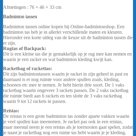
Afmetingen : 76 × 46 × 33 cm
bericht
.
Badminton tassen
Yonex Gearlogic BA726212 – Zwart
Badminton tassen online kopen bij Online-badmintonshop. Een
badminton tas heb je in allerlei verschillende maten en kleuren.
Hieronder een korte uitleg van de keuze uit de badminton tassen die
er zijn.
Rugtas of Backpack:
Dit is een kleine tas die je gemakkelijk op je rug mee kan nemen en
waarin je een racket en wat badminton kleding kwijt kan.
Racketbag of rackettas:
badmintontassen
Dit zijn badmintontassen waarin je racket in zijn geheel in past en
daarnaast is er nog ruimte voor andere spullen zoals, kleding,
schoenen etc mee te nemen. Je hebt hierin drie soort. De 1 vaks
racketbag waarin ongeveer 3 rackets passen. De 2 vaks racketbag
die ruimte biedt aan 6 rackets en ten slotte de 3 vaks racketbag
waarin 9 tot 12 rackets in passen.
Reistas:
De reistas is een grote badminton tas zonder aparte vakken waarin
je veel spullen kan meenemen. Je racket pas ook in een reistas,
maar meestal neem je een reistas als je toernooien gaat spelen, zodat
je naast je racketbag nog een ruime tas hebt waarin je je kleding,