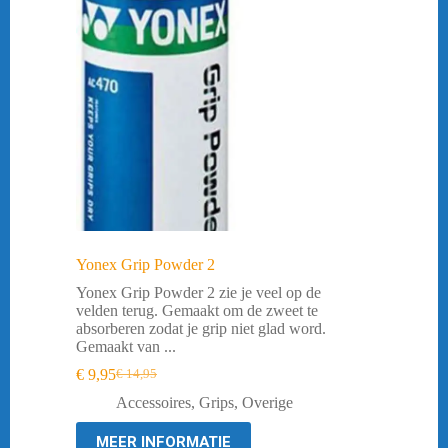
Yonex Grip Powder 2
Yonex Grip Powder 2 zie je veel op de
velden terug. Gemaakt om de zweet te
absorberen zodat je grip niet glad word.
Gemaakt van ...
€
9,95
€
14,95
Oorspronkelijke
Huidige
prijs
prijs
Accessoires
,
Grips
,
Overige
was:
is:
€ 14,95.
€ 9,95.
MEER INFORMATIE