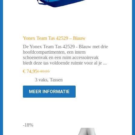
Yonex Team Tas 42529 – Blauw
De Yonex Team Tas 42529 - Blauw met drie
hoofdcompartimenten, een intern
schoenenvak en een ruim accessoirevak
biedt deze tas voldoende ruimte voor al je ...
€
74,95
€
89,95
Oorspronkelijke
Huidige
prijs
prijs
3 vaks
,
Tassen
was:
is:
€ 89,95.
€ 74,95.
MEER INFORMATIE
-18%