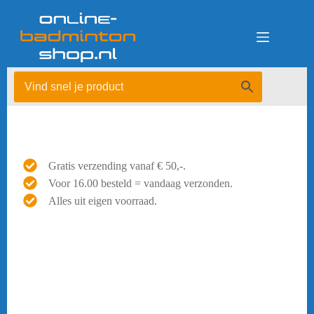
Ga
naar
de
inhoud
Gratis verzending vanaf € 50,-.
Voor 16.00 besteld = vandaag verzonden.
Alles uit eigen voorraad.