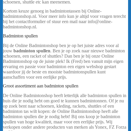
schoenen, shuttle etc kan meenemen.
Kortom keuze genoeg in badmintontassen bij Online-
badmintonshop.nl. Voor meer info kun je altijd voor vragen terecht
bij het contactformulier of stuur een mail naar info@online-
badmintonshop.nl.
Badminton spullen
Bij de Online Badmintonshop ben je op het juiste adres voor al
jouw
badminton spullen
. Ben je op zoek naar nieuwe badminton
schoenen, een racket of shuttles? Dan ben je bij onze Online
Badmintonshop op de juiste plek! Ik (Fred) ben vanuit mijn eigen
ervaring en passie voor badminton een eigen webshop gestart
waardoor jij de beste en mooiste badmintonspullen kunt
aanschaffen voor een eerlijke prijs.
Groot assortiment aan badminton spullen
badmintontassen
De Online Badmintonshop heeft letterlijk alle badminton spullen in
huis die je nodig hebt om goed te kunnen badmintonnen. Of je nu
op zoek bent naar schoenen, kleding, rackets, shuttles of een
badminton tas wilt kopen: de Online Badmintonshop heeft alle
badminton spullen die je nodig hebt! Bij ons koop je badminton
spullen van hoge kwaliteit, maar voor een eerlijke prijs. Wij
verkopen onder andere producten van merken als Yonex, FZ Forza