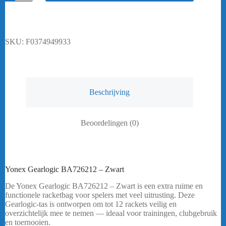
BA726212
-
Zwart
aantal
SKU:
F0374949933
Beschrijving
Beoordelingen (0)
Yonex Gearlogic BA726212 – Zwart
De Yonex Gearlogic BA726212 – Zwart is een extra ruime en
functionele racketbag voor spelers met veel uitrusting. Deze
Gearlogic-tas is ontworpen om tot 12 rackets veilig en
overzichtelijk mee te nemen — ideaal voor trainingen, clubgebruik
en toernooien.