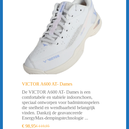
VICTOR A600 AT- Dames
De VICTOR A600 AT- Dames is een
comfortabele en stabiele indoorschoen,
speciaal ontworpen voor badmintonspelers
die snelheid en wendbaarheid belangrijk
vinden. Dankzij de geavanceerde
EnergyMax-dempingstechnologie ...
€
98,95
€
119,95
Oorspronkelijke
Huidige