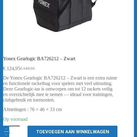
Yonex Gearlogic BA726212 – Zwart
€
124,95
€
149,95
Oorspronkelijke
Huidige
prijs
prijs
De Yonex Gearlogic BA726212 – Zwart is een extra ruime
was:
is:
en functionele racketbag voor spelers met veel uitrusting.
€ 149,95.
€ 124,95.
Deze Gearlogic-tas is ontworpen om tot 12 rackets veilig
en overzichtelijk mee te nemen — ideaal voor trainingen,
clubgebruik en toernooien.
Afmetingen : 76 × 46 × 33 cm
Op voorraad
Yonex
TOEVOEGEN AAN WINKELWAGEN
Gearlogic