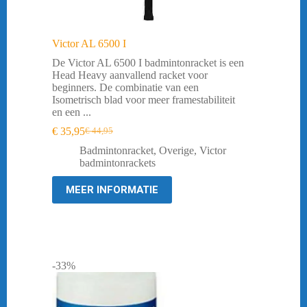
Victor AL 6500 I
De Victor AL 6500 I badmintonracket is een
Head Heavy aanvallend racket voor
beginners. De combinatie van een
Isometrisch blad voor meer framestabiliteit
en een ...
€
35,95
€
44,95
Oorspronkelijke
Huidige
prijs
prijs
Badmintonracket
,
Overige
,
Victor
was:
is:
badmintonrackets
€ 44,95.
€ 35,95.
MEER INFORMATIE
-33%