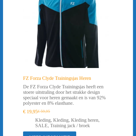
FZ Forza Clyde Trainingsjas Heren
De FZ Forza Clyde Trainingsjas heeft een
stoere uitstraling door het strakke design
speciaal voor heren gemaakt en is van 92%
polyester en 8% elasthane.
€
19,95
€
59,95
Oorspronkelijke
Huidige
prijs
prijs
Kleding
,
Kleding
,
Kleding heren
,
was:
is:
SALE
,
Training jack / broek
€ 59,95.
€ 19,95.