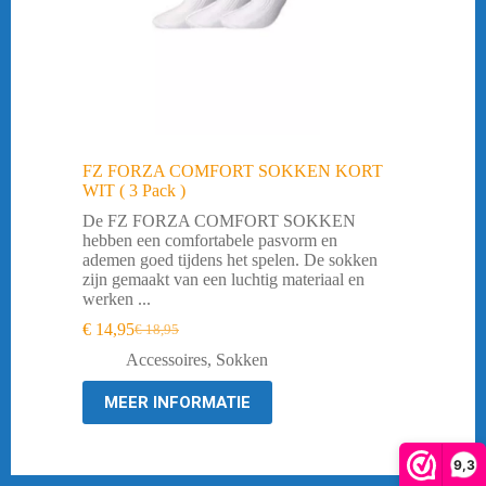
FZ FORZA COMFORT SOKKEN KORT
WIT ( 3 Pack )
De FZ FORZA COMFORT SOKKEN
hebben een comfortabele pasvorm en
ademen goed tijdens het spelen. De sokken
zijn gemaakt van een luchtig materiaal en
werken ...
€
14,95
€
18,95
Oorspronkelijke
Huidige
prijs
prijs
Accessoires
,
Sokken
was:
is:
€ 18,95.
€ 14,95.
MEER INFORMATIE
9,3