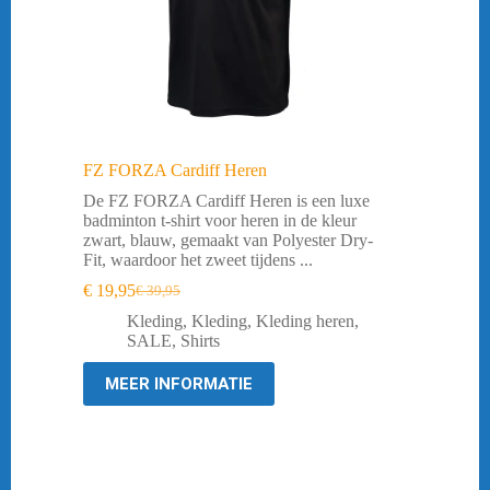
FZ FORZA Cardiff Heren
De FZ FORZA Cardiff Heren is een luxe
badminton t-shirt voor heren in de kleur
zwart, blauw, gemaakt van Polyester Dry-
Fit, waardoor het zweet tijdens ...
€
19,95
€
39,95
Oorspronkelijke
Huidige
prijs
prijs
Kleding
,
Kleding
,
Kleding heren
,
was:
is:
SALE
,
Shirts
€ 39,95.
€ 19,95.
MEER INFORMATIE