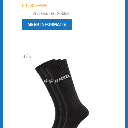
€
14,95
€
18,95
Oorspronkelijke
Huidige
prijs
prijs
Accessoires
,
Sokken
was:
is:
€ 18,95.
€ 14,95.
MEER INFORMATIE
-17%