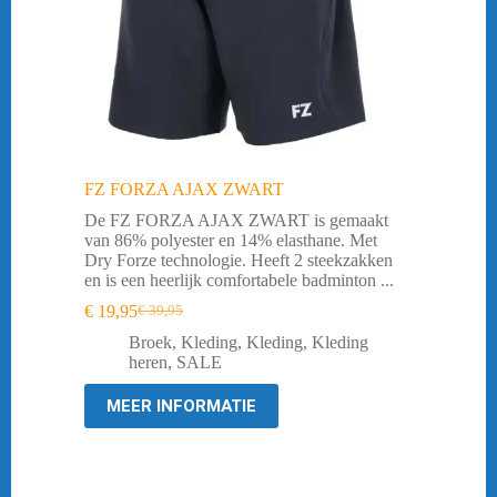
FZ FORZA AJAX ZWART
De FZ FORZA AJAX ZWART is gemaakt
van 86% polyester en 14% elasthane. Met
Dry Forze technologie. Heeft 2 steekzakken
en is een heerlijk comfortabele badminton ...
€
19,95
€
39,95
Oorspronkelijke
Huidige
prijs
prijs
Broek
,
Kleding
,
Kleding
,
Kleding
was:
is:
heren
,
SALE
€ 39,95.
€ 19,95.
MEER INFORMATIE