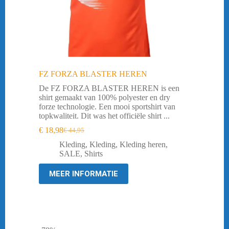
FZ FORZA BLASTER HEREN
De FZ FORZA BLASTER HEREN is een
shirt gemaakt van 100% polyester en dry
forze technologie. Een mooi sportshirt van
topkwaliteit. Dit was het officiële shirt ...
€
18,98
€
44,95
Oorspronkelijke
Huidige
prijs
prijs
Kleding
,
Kleding
,
Kleding heren
,
was:
is:
SALE
,
Shirts
€ 44,95.
€ 18,98.
MEER INFORMATIE