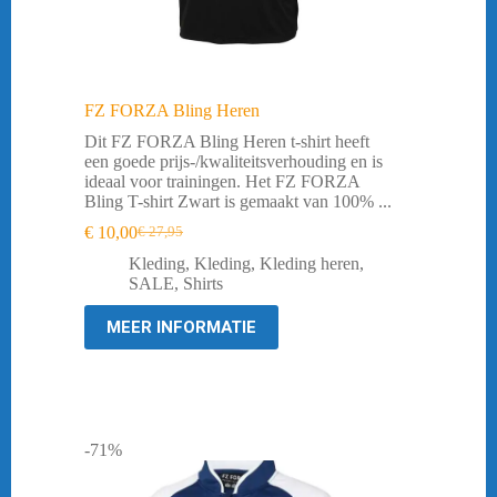
FZ FORZA Bling Heren
Dit FZ FORZA Bling Heren t-shirt heeft
een goede prijs-/kwaliteitsverhouding en is
ideaal voor trainingen. Het FZ FORZA
Bling T-shirt Zwart is gemaakt van 100% ...
€
10,00
€
27,95
Oorspronkelijke
Huidige
prijs
prijs
Kleding
,
Kleding
,
Kleding heren
,
was:
is:
SALE
,
Shirts
€ 27,95.
€ 10,00.
MEER INFORMATIE
-71%