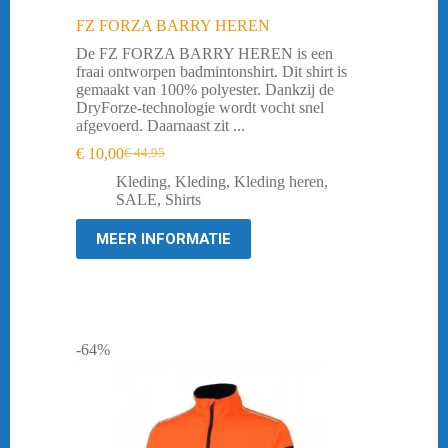
FZ FORZA BARRY HEREN
De FZ FORZA BARRY HEREN is een
fraai ontworpen badmintonshirt. Dit shirt is
gemaakt van 100% polyester. Dankzij de
DryForze-technologie wordt vocht snel
afgevoerd. Daarnaast zit ...
€
10,00
€
44,95
Oorspronkelijke
Huidige
prijs
prijs
Kleding
,
Kleding
,
Kleding heren
,
was:
is:
SALE
,
Shirts
€ 44,95.
€ 10,00.
MEER INFORMATIE
-64%