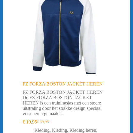
FZ FORZA BOSTON JACKET HEREN
FZ FORZA BOSTON JACKET HEREN
De FZ FORZA BOSTON JACKET
HEREN is een trainingsjas met een stoere
uitstraling door het strakke design speciaal
voor heren gemaakt ...
€
19,95
€
69,95
Oorspronkelijke
Huidige
prijs
prijs
Kleding
,
Kleding
,
Kleding heren
,