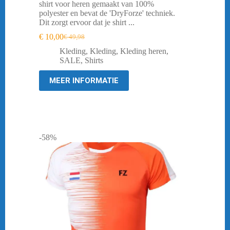
shirt voor heren gemaakt van 100%
polyester en bevat de 'DryForze' techniek.
Dit zorgt ervoor dat je shirt ...
€
10,00
€
49,98
Oorspronkelijke
Huidige
prijs
prijs
Kleding
,
Kleding
,
Kleding heren
,
was:
is:
SALE
,
Shirts
€ 49,98.
€ 10,00.
MEER INFORMATIE
-58%