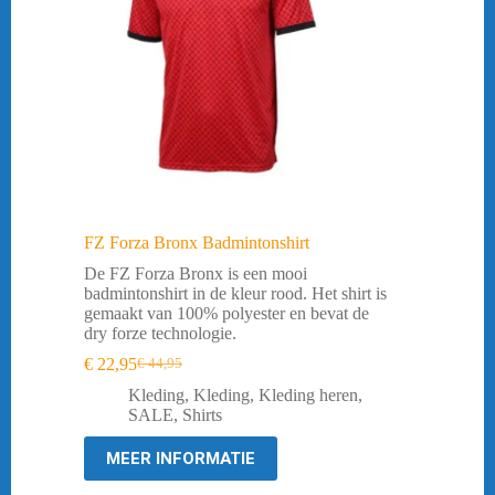
FZ Forza Bronx Badmintonshirt
De FZ Forza Bronx is een mooi
badmintonshirt in de kleur rood. Het shirt is
gemaakt van 100% polyester en bevat de
dry forze technologie.
€
22,95
€
44,95
Oorspronkelijke
Huidige
prijs
prijs
Kleding
,
Kleding
,
Kleding heren
,
was:
is:
SALE
,
Shirts
€ 44,95.
€ 22,95.
MEER INFORMATIE