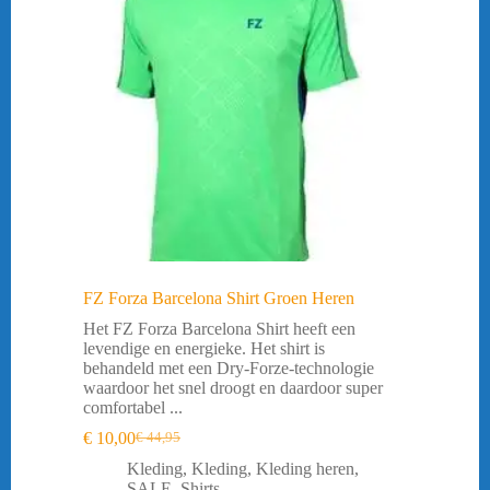
FZ Forza Barcelona Shirt Groen Heren
Het FZ Forza Barcelona Shirt heeft een
levendige en energieke. Het shirt is
behandeld met een Dry-Forze-technologie
waardoor het snel droogt en daardoor super
comfortabel ...
€
10,00
€
44,95
Oorspronkelijke
Huidige
prijs
prijs
Kleding
,
Kleding
,
Kleding heren
,
was:
is:
SALE
,
Shirts