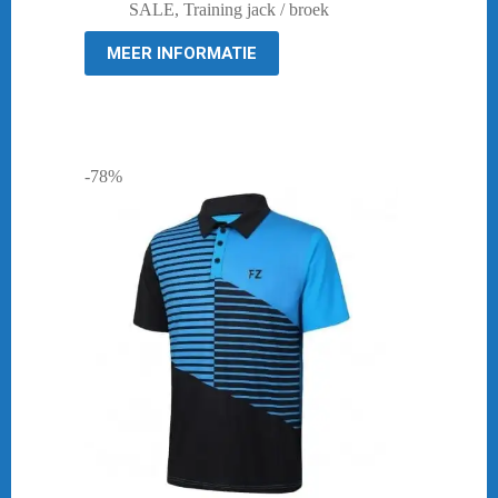
was:
is:
SALE
,
Training jack / broek
€ 69,95.
€ 19,95.
MEER INFORMATIE
-78%