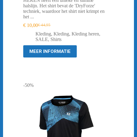
HEREN heeft een unieke en slimme
halslijn. Het shirt bevat de 'DryForze'
techniek, waardoor het shirt niet krimpt en
het ...
€
10,00
€
44,95
Oorspronkelijke
Huidige
prijs
prijs
Kleding
,
Kleding
,
Kleding heren
,
was:
is:
SALE
,
Shirts
€ 44,95.
€ 10,00.
MEER INFORMATIE
-50%