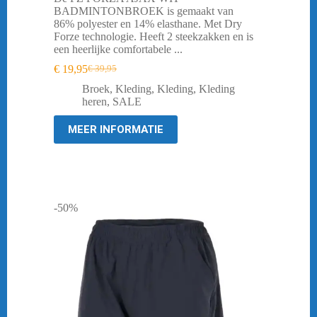
BADMINTONBROEK is gemaakt van
86% polyester en 14% elasthane. Met Dry
Forze technologie. Heeft 2 steekzakken en is
een heerlijke comfortabele ...
€
19,95
€
39,95
Oorspronkelijke
Huidige
prijs
prijs
Broek
,
Kleding
,
Kleding
,
Kleding
was:
is:
heren
,
SALE
€ 39,95.
€ 19,95.
MEER INFORMATIE
-50%