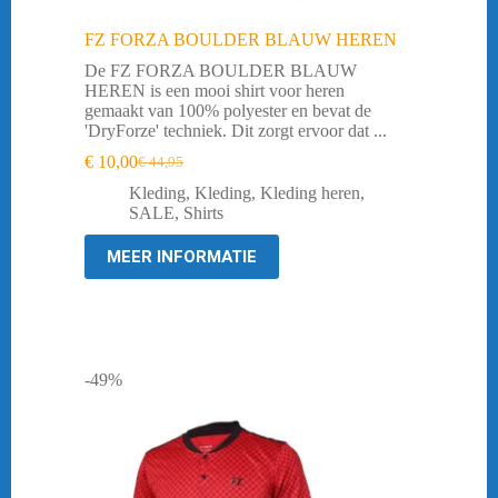
FZ FORZA BOULDER BLAUW HEREN
De FZ FORZA BOULDER BLAUW
HEREN is een mooi shirt voor heren
gemaakt van 100% polyester en bevat de
'DryForze' techniek. Dit zorgt ervoor dat ...
€
10,00
€
44,95
Oorspronkelijke
Huidige
prijs
prijs
Kleding
,
Kleding
,
Kleding heren
,
was:
is:
SALE
,
Shirts
€ 44,95.
€ 10,00.
MEER INFORMATIE
-49%