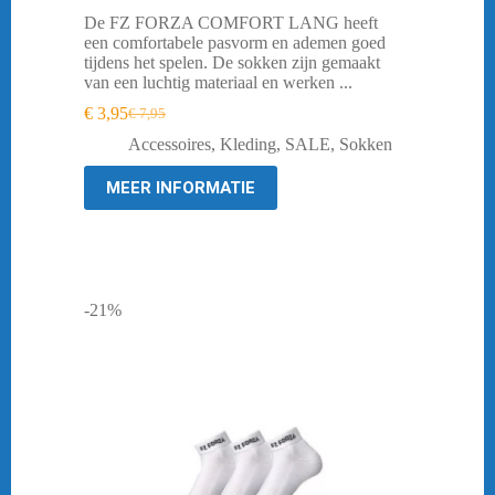
De FZ FORZA COMFORT LANG heeft
een comfortabele pasvorm en ademen goed
tijdens het spelen. De sokken zijn gemaakt
van een luchtig materiaal en werken ...
€
3,95
€
7,95
Oorspronkelijke
Huidige
prijs
prijs
Accessoires
,
Kleding
,
SALE
,
Sokken
was:
is:
€ 7,95.
€ 3,95.
MEER INFORMATIE
-21%