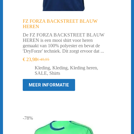
FZ FORZA BACKSTREET BLAUW
HEREN
De FZ FORZA BACKSTREET BLAUW
HEREN is een mooi shirt voor heren
gemaakt van 100% polyester en bevat de
'DryForze' techniek. Dit zorgt ervoor dat ...
€
23,98
€
49,95
Oorspronkelijke
Huidige
prijs
prijs
Kleding
,
Kleding
,
Kleding heren
,
was:
is:
SALE
,
Shirts
€ 49,95.
€ 23,98.
MEER INFORMATIE
-78%