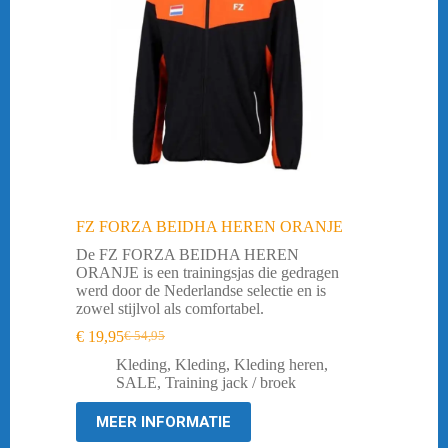
FZ FORZA BEIDHA HEREN ORANJE
De FZ FORZA BEIDHA HEREN
ORANJE is een trainingsjas die gedragen
werd door de Nederlandse selectie en is
zowel stijlvol als comfortabel.
€
19,95
€
54,95
Oorspronkelijke
Huidige
prijs
prijs
Kleding
,
Kleding
,
Kleding heren
,
was:
is:
SALE
,
Training jack / broek
€ 54,95.
€ 19,95.
MEER INFORMATIE