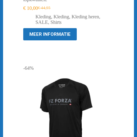
€
10,00
€
44,95
Oorspronkelijke
Huidige
prijs
prijs
Kleding
,
Kleding
,
Kleding heren
,
was:
is:
SALE
,
Shirts
€ 44,95.
€ 10,00.
MEER INFORMATIE
-64%