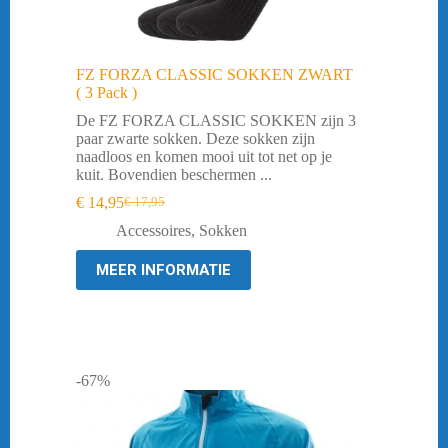
FZ FORZA CLASSIC SOKKEN ZWART
( 3 Pack )
De FZ FORZA CLASSIC SOKKEN zijn 3
paar zwarte sokken. Deze sokken zijn
naadloos en komen mooi uit tot net op je
kuit. Bovendien beschermen ...
€
14,95
€
17,95
Oorspronkelijke
Huidige
prijs
prijs
Accessoires
,
Sokken
was:
is:
€ 17,95.
€ 14,95.
MEER INFORMATIE
-67%