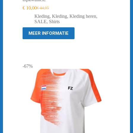
€
10,00
€
44,95
Oorspronkelijke
Huidige
prijs
prijs
Kleding
,
Kleding
,
Kleding heren
,
was:
is:
SALE
,
Shirts
€ 44,95.
€ 10,00.
MEER INFORMATIE
-67%