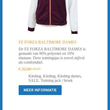
FZ FORZA BALTIMORE DAMES
De FZ FORZA BALTIMORE DAMES is
gemaakt van 90% polyester en 10%
elastane. Deze trainingsjas is zowel stijlvol
als comfortabel.
€
26,98
€
69,95
Oorspronkelijke
Huidige
prijs
prijs
Kleding
,
Kleding
,
Kleding dames
,
was:
is:
SALE
,
Training jack / broek
€ 69,95.
€ 26,98.
MEER INFORMATIE