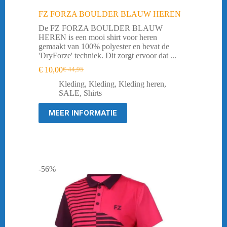
FZ FORZA BOULDER BLAUW HEREN
De FZ FORZA BOULDER BLAUW
HEREN is een mooi shirt voor heren
gemaakt van 100% polyester en bevat de
'DryForze' techniek. Dit zorgt ervoor dat ...
€
10,00
€
44,95
Oorspronkelijke
Huidige
prijs
prijs
Kleding
,
Kleding
,
Kleding heren
,
was:
is:
SALE
,
Shirts
€ 44,95.
€ 10,00.
MEER INFORMATIE
-56%