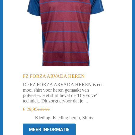
FZ FORZA ARVADA HEREN
De FZ FORZA ARVADA HEREN is een
mooi shirt voor heren gemaakt van
polyester. Het shirt bevat de 'DryForze'
techniek. Dit zorgt ervoor dat je ...
€
29,95
€
39,95
Oorspronkelijke
Huidige
prijs
prijs
Kleding
,
Kleding heren
,
Shirts
was:
is:
€ 39,95.
€ 29,95.
MEER INFORMATIE