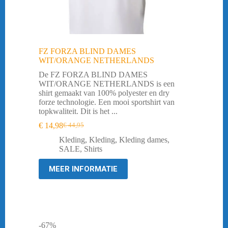
FZ FORZA BLIND DAMES
WIT/ORANGE NETHERLANDS
De FZ FORZA BLIND DAMES
WIT/ORANGE NETHERLANDS is een
shirt gemaakt van 100% polyester en dry
forze technologie. Een mooi sportshirt van
topkwaliteit. Dit is het ...
€
14,98
€
44,95
Oorspronkelijke
Huidige
prijs
prijs
Kleding
,
Kleding
,
Kleding dames
,
was:
is:
SALE
,
Shirts
€ 44,95.
€ 14,98.
MEER INFORMATIE
-67%