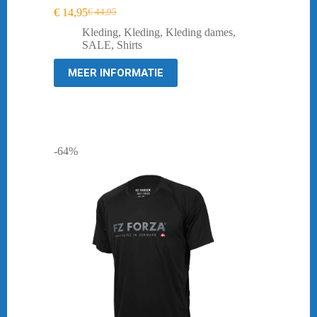
€
14,95
€
44,95
Oorspronkelijke
Huidige
prijs
prijs
Kleding
,
Kleding
,
Kleding dames
,
was:
is:
SALE
,
Shirts
€ 44,95.
€ 14,95.
MEER INFORMATIE
-64%