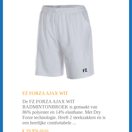
Citrus groen
(1)
Mint
(2)
FZ FORZA AJAX WIT
De FZ FORZA AJAX WIT
BADMINTONBROEK is gemaakt van
86% polyester en 14% elasthane. Met Dry
Forze technologie. Heeft 2 steekzakken en is
een heerlijke comfortabele ...
€
19,95
€
39,95