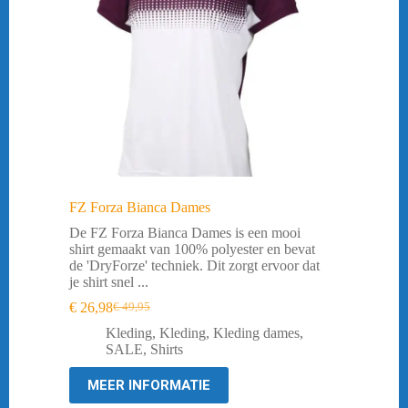
FZ Forza Bianca Dames
De FZ Forza Bianca Dames is een mooi
shirt gemaakt van 100% polyester en bevat
de 'DryForze' techniek. Dit zorgt ervoor dat
je shirt snel ...
€
26,98
€
49,95
Oorspronkelijke
Huidige
prijs
prijs
Kleding
,
Kleding
,
Kleding dames
,
was:
is:
SALE
,
Shirts
€ 49,95.
€ 26,98.
MEER INFORMATIE