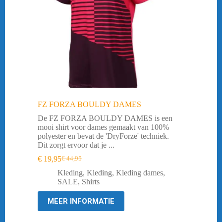
FZ FORZA BOULDY DAMES
De FZ FORZA BOULDY DAMES is een
mooi shirt voor dames gemaakt van 100%
polyester en bevat de 'DryForze' techniek.
Dit zorgt ervoor dat je ...
€
19,95
€
44,95
Oorspronkelijke
Huidige
prijs
prijs
Kleding
,
Kleding
,
Kleding dames
,
was:
is:
SALE
,
Shirts
€ 44,95.
€ 19,95.
MEER INFORMATIE