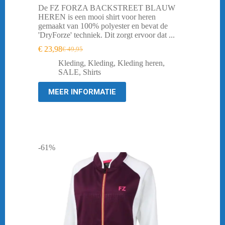
De FZ FORZA BACKSTREET BLAUW
HEREN is een mooi shirt voor heren
gemaakt van 100% polyester en bevat de
'DryForze' techniek. Dit zorgt ervoor dat ...
€
23,98
€
49,95
Oorspronkelijke
Huidige
prijs
prijs
Kleding
,
Kleding
,
Kleding heren
,
was:
is:
SALE
,
Shirts
€ 49,95.
€ 23,98.
MEER INFORMATIE
-61%