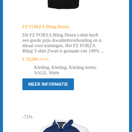
FZ FORZA Bling Heren
Dit FZ FORZA Bling Heren t-shirt heeft
een goede prijs-/kwaliteitsverhouding en is
ideaal voor trainingen. Het FZ FORZA
Bling T-shirt Zwart is gemaakt van 100% ...
€
10,00
€
27,95
Oorspronkelijke
Huidige
prijs
prijs
Kleding
,
Kleding
,
Kleding heren
,
was:
is:
SALE
,
Shirts
€ 27,95.
€ 10,00.
MEER INFORMATIE
-71%