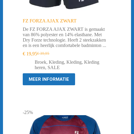
FZ FORZA AJAX ZWART
De FZ FORZA AJAX ZWART is gemaakt
van 86% polyester en 14% elasthane. Met
Dry Forze technologie. Heeft 2 steekzakken
en is een heerlijk comfortabele badminton ...
€
19,95
€
39,95
Oorspronkelijke
Huidige
prijs
prijs
Broek
,
Kleding
,
Kleding
,
Kleding
was:
is:
heren
,
SALE
€ 39,95.
€ 19,95.
MEER INFORMATIE
-25%