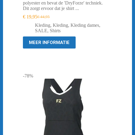
polyester en bevat de 'DryForze' techniek.
Dit zorgt ervoor dat je shirt ...
€
19,95
€
44,95
Oorspronkelijke
Huidige
prijs
prijs
Kleding
,
Kleding
,
Kleding dames
,
was:
is:
SALE
,
Shirts
€ 44,95.
€ 19,95.
MEER INFORMATIE
-78%