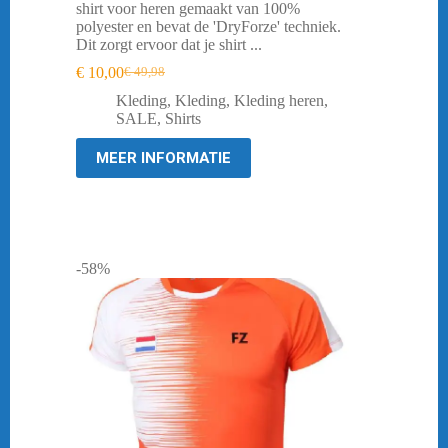
shirt voor heren gemaakt van 100%
polyester en bevat de 'DryForze' techniek.
Dit zorgt ervoor dat je shirt ...
€
10,00
€
49,98
Oorspronkelijke
Huidige
prijs
prijs
Kleding
,
Kleding
,
Kleding heren
,
was:
is:
SALE
,
Shirts
€ 49,98.
€ 10,00.
MEER INFORMATIE
-58%