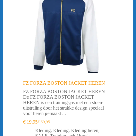
FZ FORZA BOSTON JACKET HEREN
FZ FORZA BOSTON JACKET HEREN
De FZ FORZA BOSTON JACKET
HEREN is een trainingsjas met een stoere
uitstraling door het strakke design speciaal
voor heren gemaakt ...
€
19,95
€
69,95
Oorspronkelijke
Huidige
prijs
prijs
Kleding
,
Kleding
,
Kleding heren
,
was:
is:
SALE
,
Training jack / broek