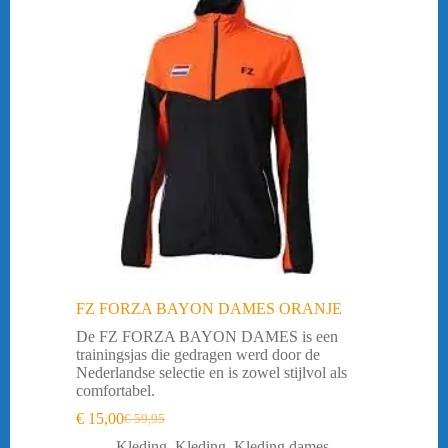
FZ FORZA BAYON DAMES ORANJE
De FZ FORZA BAYON DAMES is een
trainingsjas die gedragen werd door de
Nederlandse selectie en is zowel stijlvol als
comfortabel.
€
15,00
€
59,95
Oorspronkelijke
Huidige
prijs
prijs
Kleding
,
Kleding
,
Kleding dames
,