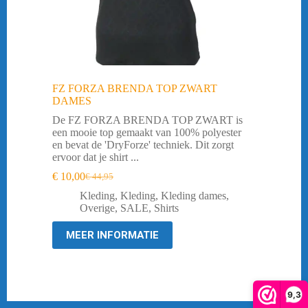
FZ FORZA BRENDA TOP ZWART
DAMES
De FZ FORZA BRENDA TOP ZWART is
een mooie top gemaakt van 100% polyester
en bevat de 'DryForze' techniek. Dit zorgt
ervoor dat je shirt ...
€
10,00
€
44,95
Oorspronkelijke
Huidige
prijs
prijs
Kleding
,
Kleding
,
Kleding dames
,
was:
is:
Overige
,
SALE
,
Shirts
€ 44,95.
€ 10,00.
MEER INFORMATIE
9,3