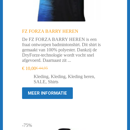
FZ FORZA BARRY HEREN
De FZ FORZA BARRY HEREN is een
fraai ontworpen badmintonshirt. Dit shirt is
gemaakt van 100% polyester. Dankzij de
DryForze-technologie wordt vocht snel
afgevoerd. Daarnaast zit ...
€
10,00
€
44,95
Oorspronkelijke
Huidige
prijs
prijs
Kleding
,
Kleding
,
Kleding heren
,
was:
is:
SALE
,
Shirts
€ 44,95.
€ 10,00.
MEER INFORMATIE
-75%