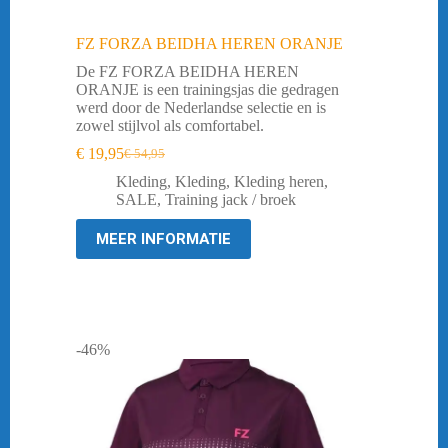
FZ FORZA BEIDHA HEREN ORANJE
De FZ FORZA BEIDHA HEREN
ORANJE is een trainingsjas die gedragen
werd door de Nederlandse selectie en is
zowel stijlvol als comfortabel.
€
19,95
€
54,95
Oorspronkelijke
Huidige
prijs
prijs
Kleding
,
Kleding
,
Kleding heren
,
was:
is:
SALE
,
Training jack / broek
€ 54,95.
€ 19,95.
MEER INFORMATIE
-46%