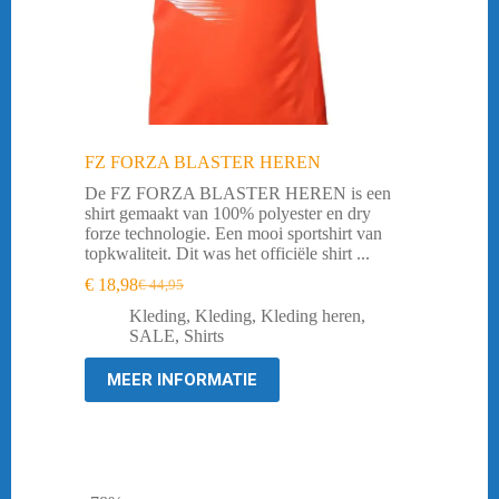
FZ FORZA BLASTER HEREN
De FZ FORZA BLASTER HEREN is een
shirt gemaakt van 100% polyester en dry
forze technologie. Een mooi sportshirt van
topkwaliteit. Dit was het officiële shirt ...
€
18,98
€
44,95
Oorspronkelijke
Huidige
prijs
prijs
Kleding
,
Kleding
,
Kleding heren
,
was:
is:
SALE
,
Shirts
€ 44,95.
€ 18,98.
MEER INFORMATIE