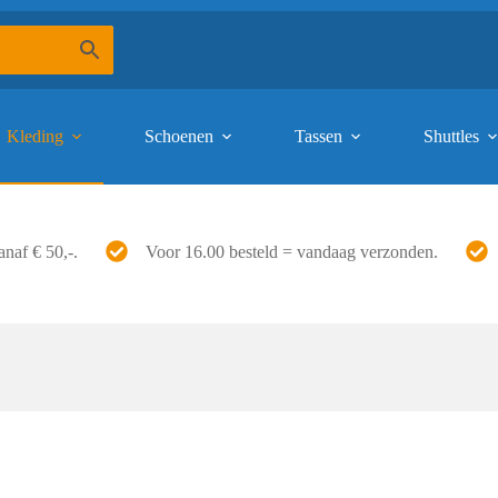
Kleding
Schoenen
Tassen
Shuttles
anaf € 50,-.
Voor 16.00 besteld = vandaag verzonden.