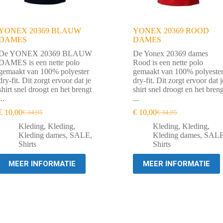
YONEX 20369 BLAUW
YONEX 20369 ROOD
DAMES
DAMES
De YONEX 20369 BLAUW
De Yonex 20369 dames
DAMES is een nette polo
Rood is een nette polo
gemaakt van 100% polyester
gemaakt van 100% polyeste
dry-fit. Dit zorgt ervoor dat je
dry-fit. Dit zorgt ervoor dat j
shirt snel droogt en het brengt
shirt snel droogt en het breng
...
...
€
10,00
€
10,00
€
34,95
€
34,95
Oorspronkelijke
Huidige
Oorspronkelijke
Huidige
prijs
prijs
prijs
prijs
Kleding
,
Kleding
,
Kleding
,
Kleding
,
was:
is:
was:
is:
Kleding dames
,
SALE
,
Kleding dames
,
SAL
€ 34,95.
€ 10,00.
€ 34,95.
€ 10,00.
Shirts
Shirts
MEER INFORMATIE
MEER INFORMATIE