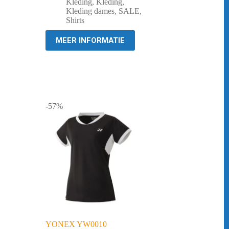
prijs
prijs
Kleding
,
Kleding
,
was:
is:
Kleding dames
,
SALE
,
€ 39,95.
€ 14,95.
Shirts
MEER INFORMATIE
-57%
YONEX YW0010