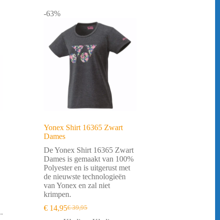
-63%
Yonex Shirt 16365 Zwart
Dames
De Yonex Shirt 16365 Zwart
Dames is gemaakt van 100%
Polyester en is uitgerust met
de nieuwste technologieën
van Yonex en zal niet
krimpen.
€
14,95
€
39,95
Oorspronkelijke
Huidige
.