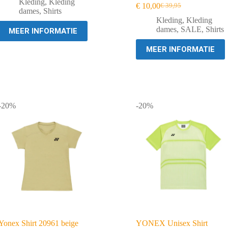
prijs
prijs
Kleding
,
Kleding
€
10,00
€
39,95
was:
is:
Oorspronkelijke
Huidige
dames
,
Shirts
€ 34,95.
€ 27,95.
prijs
prijs
Kleding
,
Kleding
was:
is:
dames
,
SALE
,
Shirts
MEER INFORMATIE
€ 39,95.
€ 10,00.
MEER INFORMATIE
-20%
-20%
Yonex Shirt 20961 beige
YONEX Unisex Shirt