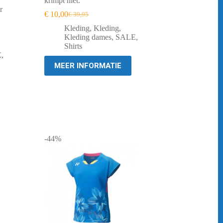
krimpt niet.
r
€
10,00
€
39,95
Oorspronkelijke
Huidige
prijs
prijs
Kleding
,
Kleding
,
was:
is:
Kleding dames
,
SALE
,
€ 39,95.
€ 10,00.
Shirts
E
,
MEER INFORMATIE
-44%