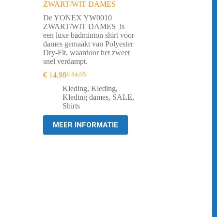
ZWART/WIT DAMES
De YONEX YW0010
ZWART/WIT DAMES is
een luxe badminton shirt voor
dames gemaakt van Polyester
Dry-Fit, waardoor het zweet
snel verdampt.
€
14,98
€
34,95
Oorspronkelijke
Huidige
prijs
prijs
Kleding
,
Kleding
,
was:
is:
Kleding dames
,
SALE
,
€ 34,95.
€ 14,98.
,
Shirts
MEER INFORMATIE