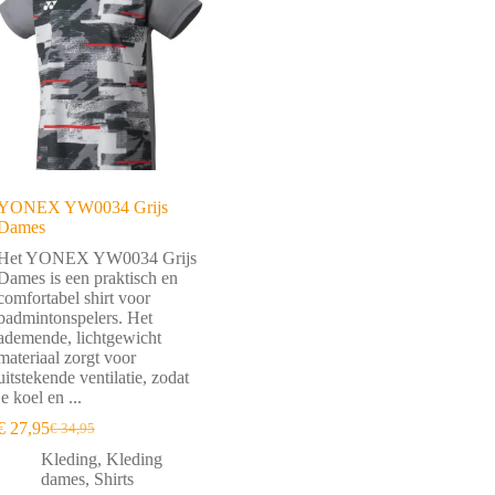
YONEX YW0034 Grijs
Dames
Het YONEX YW0034 Grijs
Dames is een praktisch en
comfortabel shirt voor
badmintonspelers. Het
ademende, lichtgewicht
materiaal zorgt voor
uitstekende ventilatie, zodat
je koel en ...
€
27,95
€
34,95
Oorspronkelijke
Huidige
prijs
prijs
Kleding
,
Kleding
was:
is:
dames
,
Shirts