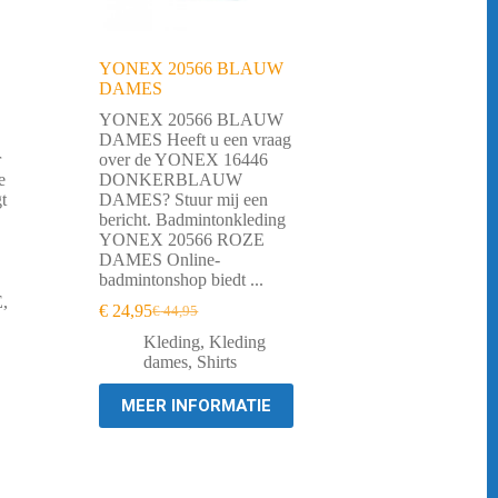
YONEX 20566 BLAUW
DAMES
YONEX 20566 BLAUW
DAMES Heeft u een vraag
r
over de YONEX 16446
e
DONKERBLAUW
t
DAMES? Stuur mij een
bericht. Badmintonkleding
YONEX 20566 ROZE
DAMES Online-
badmintonshop biedt ...
E
,
€
24,95
€
44,95
Oorspronkelijke
Huidige
prijs
prijs
Kleding
,
Kleding
was:
is:
dames
,
Shirts
€ 44,95.
€ 24,95.
MEER INFORMATIE