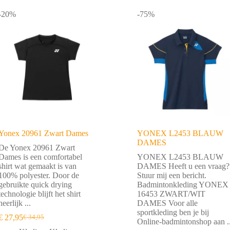
-20%
-75%
Yonex 20961 Zwart Dames
YONEX L2453 BLAUW
DAMES
De Yonex 20961 Zwart
Dames is een comfortabel
YONEX L2453 BLAUW
shirt wat gemaakt is van
DAMES Heeft u een vraag?
100% polyester. Door de
Stuur mij een bericht.
gebruikte quick drying
Badmintonkleding YONEX
technologie blijft het shirt
16453 ZWART/WIT
heerlijk ...
DAMES Voor alle
sportkleding ben je bij
€
27,95
€
34,95
Oorspronkelijke
Huidige
Online-badmintonshop aan ..