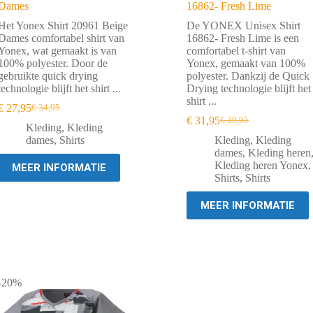
Dames
16862- Fresh Lime
Het Yonex Shirt 20961 Beige
De YONEX Unisex Shirt
Dames comfortabel shirt van
16862- Fresh Lime is een
Yonex, wat gemaakt is van
comfortabel t-shirt van
100% polyester. Door de
Yonex, gemaakt van 100%
gebruikte quick drying
polyester. Dankzij de Quick
technologie blijft het shirt ...
Drying technologie blijft het
shirt ...
€
27,95
€
34,95
Oorspronkelijke
Huidige
€
31,95
€
39,95
prijs
prijs
Oorspronkelijke
Huidige
Kleding
,
Kleding
was:
is:
prijs
prijs
dames
,
Shirts
Kleding
,
Kleding
€ 34,95.
€ 27,95.
was:
is:
dames
,
Kleding heren
€ 39,95.
€ 31,95.
Kleding heren Yonex
,
MEER INFORMATIE
Shirts
,
Shirts
MEER INFORMATIE
-20%