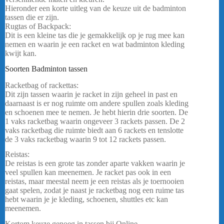
Hieronder een korte uitleg van de keuze uit de badminton
tassen die er zijn.
Rugtas of Backpack:
Dit is een kleine tas die je gemakkelijk op je rug mee kan
nemen en waarin je een racket en wat badminton kleding
kwijt kan.
Soorten Badminton tassen
Racketbag of rackettas:
Dit zijn tassen waarin je racket in zijn geheel in past en
daarnaast is er nog ruimte om andere spullen zoals kleding
en schoenen mee te nemen. Je hebt hierin drie soorten. De
1 vaks racketbag waarin ongeveer 3 rackets passen. De 2
vaks racketbag die ruimte biedt aan 6 rackets en tenslotte
de 3 vaks racketbag waarin 9 tot 12 rackets passen.
Reistas:
De reistas is een grote tas zonder aparte vakken waarin je
veel spullen kan meenemen. Je racket pas ook in een
reistas, maar meestal neem je een reistas als je toernooien
gaat spelen, zodat je naast je racketbag nog een ruime tas
hebt waarin je je kleding, schoenen, shuttles etc kan
meenemen.
Kortom keuze genoeg in tassen bij Online-