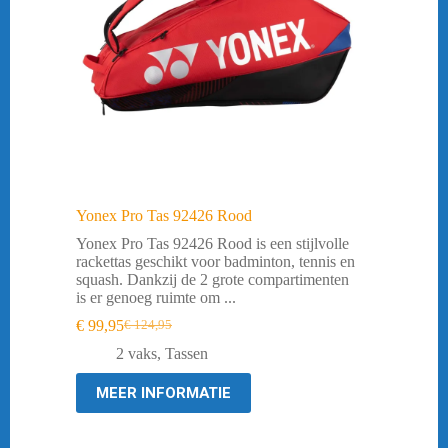
Yonex Pro Tas 92426 Rood
Yonex Pro Tas 92426 Rood is een stijlvolle
rackettas geschikt voor badminton, tennis en
squash. Dankzij de 2 grote compartimenten
is er genoeg ruimte om ...
€
99,95
€
124,95
Oorspronkelijke
Huidige
prijs
prijs
2 vaks
,
Tassen
was:
is:
€ 124,95.
€ 99,95.
MEER INFORMATIE