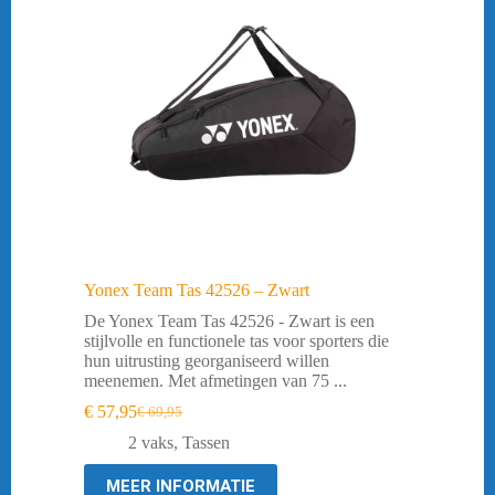
Yonex Team Tas 42526 – Zwart
De Yonex Team Tas 42526 - Zwart is een
stijlvolle en functionele tas voor sporters die
hun uitrusting georganiseerd willen
meenemen. Met afmetingen van 75 ...
€
57,95
€
69,95
Oorspronkelijke
Huidige
prijs
prijs
2 vaks
,
Tassen
was:
is:
€ 69,95.
€ 57,95.
MEER INFORMATIE