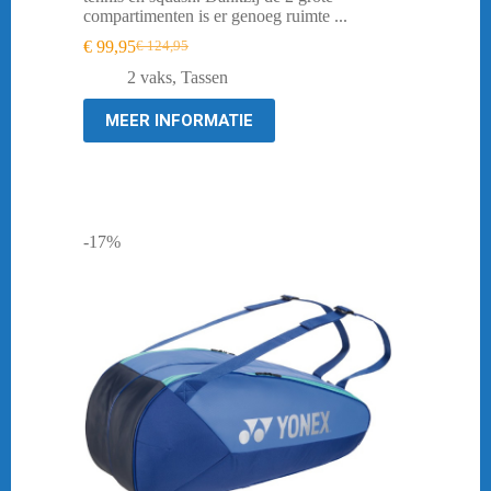
compartimenten is er genoeg ruimte ...
€
99,95
€
124,95
Oorspronkelijke
Huidige
prijs
prijs
2 vaks
,
Tassen
was:
is:
€ 124,95.
€ 99,95.
MEER INFORMATIE
-17%