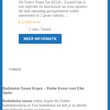
De Yonex Team Tas 42526 - Zwart/Grijs is
een stijlvolle en functionele tas voor sporters
die hun uitrusting georganiseerd willen
meenemen in 2 grote vakken. ...
€
57,95
€
69,95
Oorspronkelijke
Huidige
prijs
prijs
2 vaks
,
Tassen
was:
is:
€ 69,95.
€ 57,95.
MEER INFORMATIE
VORIGE
Badminton Tassen Kopen – Ruime Keuze voor Elke
Speler
Badminton tassen
online kopen bij Online-
badmintonshop.nl. Een badminton tas heb je in allerlei
verschillende maten en kleuren.