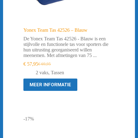
Yonex Team Tas 42526 – Blauw
De Yonex Team Tas 42526 - Blauw is een
stijlvolle en functionele tas voor sporters die
hun uitrusting georganiseerd willen
meenemen. Met afmetingen van 75 ...
€
57,95
€
69,95
Oorspronkelijke
Huidige
prijs
prijs
2 vaks
,
Tassen
was:
is:
€ 69,95.
€ 57,95.
MEER INFORMATIE
-17%