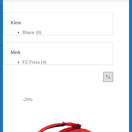
Kleur
Blauw
(8)
Goud
(2)
Grijs
(2)
Groen
(5)
Merk
Oranje
(2)
Paars
(3)
FZ Forza
(4)
Rood
(3)
Victor
(9)
Wit
(6)
Yonex
(16)
Zwart
(15)
Beige
(3)
-20%