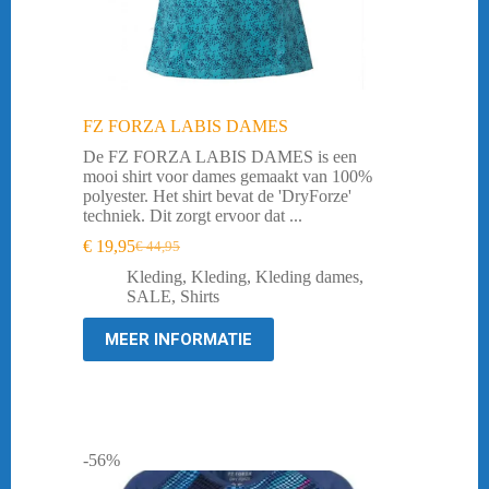
FZ FORZA LABIS DAMES
De FZ FORZA LABIS DAMES is een
mooi shirt voor dames gemaakt van 100%
polyester. Het shirt bevat de 'DryForze'
techniek. Dit zorgt ervoor dat ...
€
19,95
€
44,95
Oorspronkelijke
Huidige
prijs
prijs
Kleding
,
Kleding
,
Kleding dames
,
was:
is:
SALE
,
Shirts
€ 44,95.
€ 19,95.
MEER INFORMATIE
-56%