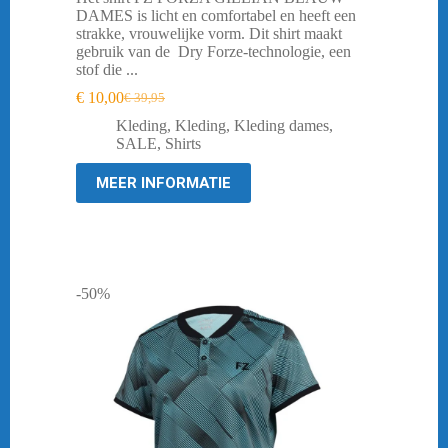
DAMES is licht en comfortabel en heeft een
strakke, vrouwelijke vorm. Dit shirt maakt
gebruik van de Dry Forze-technologie, een
stof die ...
€
10,00
€
39,95
Oorspronkelijke
Huidige
prijs
prijs
Kleding
,
Kleding
,
Kleding dames
,
was:
is:
SALE
,
Shirts
€ 39,95.
€ 10,00.
MEER INFORMATIE
-50%