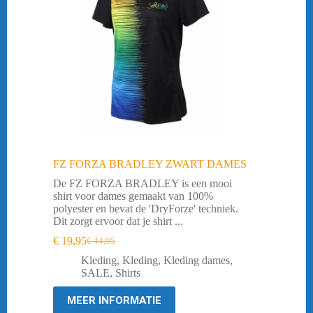
FZ FORZA BRADLEY ZWART DAMES
De FZ FORZA BRADLEY is een mooi
shirt voor dames gemaakt van 100%
polyester en bevat de 'DryForze' techniek.
Dit zorgt ervoor dat je shirt ...
€
19,95
€
44,95
Oorspronkelijke
Huidige
prijs
prijs
Kleding
,
Kleding
,
Kleding dames
,
was:
is:
SALE
,
Shirts
€ 44,95.
€ 19,95.
MEER INFORMATIE