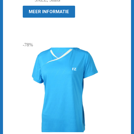
€ 44,95.
€ 10,00.
MEER INFORMATIE
-78%