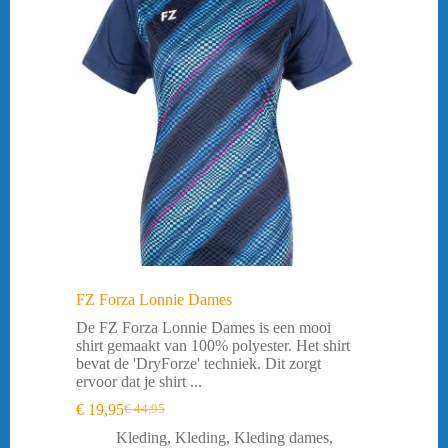
FZ Forza Lonnie Dames
De FZ Forza Lonnie Dames is een mooi
shirt gemaakt van 100% polyester. Het shirt
bevat de 'DryForze' techniek. Dit zorgt
ervoor dat je shirt ...
€
19,95
€
44,95
Oorspronkelijke
Huidige
prijs
prijs
Kleding
,
Kleding
,
Kleding dames
,