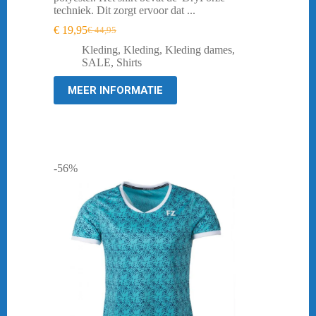
techniek. Dit zorgt ervoor dat ...
€
19,95
€
44,95
Oorspronkelijke
Huidige
prijs
prijs
Kleding
,
Kleding
,
Kleding dames
,
was:
is:
SALE
,
Shirts
€ 44,95.
€ 19,95.
MEER INFORMATIE
-56%