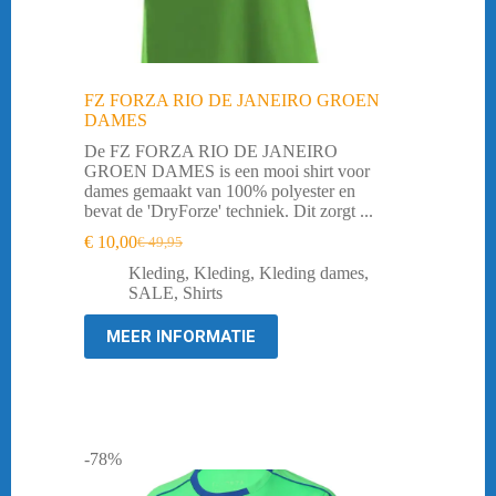
FZ FORZA RIO DE JANEIRO GROEN
DAMES
De FZ FORZA RIO DE JANEIRO
GROEN DAMES is een mooi shirt voor
dames gemaakt van 100% polyester en
bevat de 'DryForze' techniek. Dit zorgt ...
€
10,00
€
49,95
Oorspronkelijke
Huidige
prijs
prijs
Kleding
,
Kleding
,
Kleding dames
,
was:
is:
SALE
,
Shirts
€ 49,95.
€ 10,00.
MEER INFORMATIE
-78%