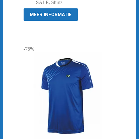
was:
is:
SALE
,
Shirts
€ 44,95.
€ 19,95.
MEER INFORMATIE
-75%