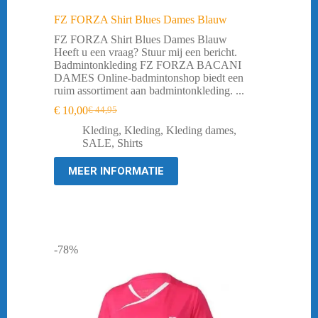
FZ FORZA Shirt Blues Dames Blauw
FZ FORZA Shirt Blues Dames Blauw
Heeft u een vraag? Stuur mij een bericht.
Badmintonkleding FZ FORZA BACANI
DAMES Online-badmintonshop biedt een
ruim assortiment aan badmintonkleding. ...
€
10,00
€
44,95
Oorspronkelijke
Huidige
prijs
prijs
Kleding
,
Kleding
,
Kleding dames
,
was:
is:
SALE
,
Shirts
€ 44,95.
€ 10,00.
MEER INFORMATIE
-78%