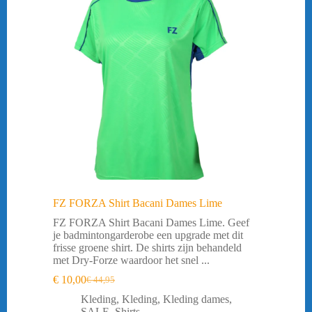
FZ FORZA Shirt Bacani Dames Lime
FZ FORZA Shirt Bacani Dames Lime. Geef
je badmintongarderobe een upgrade met dit
frisse groene shirt. De shirts zijn behandeld
met Dry-Forze waardoor het snel ...
€
10,00
€
44,95
Oorspronkelijke
Huidige
prijs
prijs
Kleding
,
Kleding
,
Kleding dames
,
was:
is:
SALE
,
Shirts