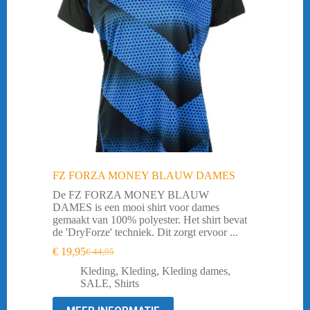
FZ FORZA MONEY BLAUW DAMES
De FZ FORZA MONEY BLAUW
DAMES is een mooi shirt voor dames
gemaakt van 100% polyester. Het shirt bevat
de 'DryForze' techniek. Dit zorgt ervoor ...
€
19,95
€
44,95
Oorspronkelijke
Huidige
prijs
prijs
Kleding
,
Kleding
,
Kleding dames
,
was:
is:
SALE
,
Shirts
€ 44,95.
€ 19,95.