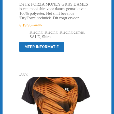
De FZ FORZA MONEY GRIJS DAMES
is een mooi shirt voor dames gemaakt van
100% polyester. Het shirt bevat de
'DryForze' techniek. Dit zorgt ervoor ...
€
19,95
€
44,95
Oorspronkelijke
Huidige
prijs
prijs
Kleding
,
Kleding
,
Kleding dames
,
was:
is:
SALE
,
Shirts
€ 44,95.
€ 19,95.
MEER INFORMATIE
-56%