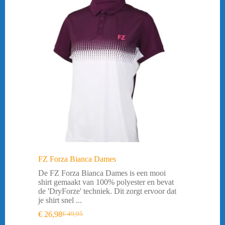
FZ Forza Bianca Dames
De FZ Forza Bianca Dames is een mooi
shirt gemaakt van 100% polyester en bevat
de 'DryForze' techniek. Dit zorgt ervoor dat
je shirt snel ...
€
26,98
€
49,95
Oorspronkelijke
Huidige