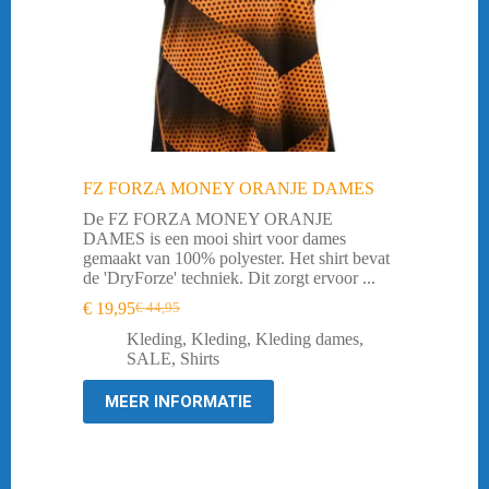
FZ FORZA MONEY ORANJE DAMES
De FZ FORZA MONEY ORANJE
DAMES is een mooi shirt voor dames
gemaakt van 100% polyester. Het shirt bevat
de 'DryForze' techniek. Dit zorgt ervoor ...
€
19,95
€
44,95
Oorspronkelijke
Huidige
prijs
prijs
Kleding
,
Kleding
,
Kleding dames
,
was:
is:
SALE
,
Shirts
€ 44,95.
€ 19,95.
MEER INFORMATIE