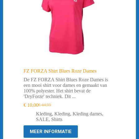
FZ FORZA Shirt Blues Roze Dames
De FZ FORZA Shirt Blues Roze Dames is
een mooi shirt voor dames en gemaakt van
100% polyester. Het shirt bevat de
'DryForze' techniek. Dit ...
€
10,00
€
44,95
Oorspronkelijke
Huidige
prijs
prijs
Kleding
,
Kleding
,
Kleding dames
,
was:
is:
SALE
,
Shirts
€ 44,95.
€ 10,00.
MEER INFORMATIE