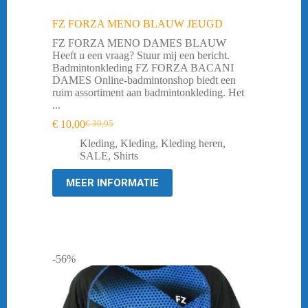
FZ FORZA MENO BLAUW JEUGD
FZ FORZA MENO DAMES BLAUW
Heeft u een vraag? Stuur mij een bericht.
Badmintonkleding FZ FORZA BACANI
DAMES Online-badmintonshop biedt een
ruim assortiment aan badmintonkleding. Het
...
€
10,00
€
39,95
Oorspronkelijke
Huidige
prijs
prijs
Kleding
,
Kleding
,
Kleding heren
,
was:
is:
SALE
,
Shirts
€ 39,95.
€ 10,00.
MEER INFORMATIE
-56%