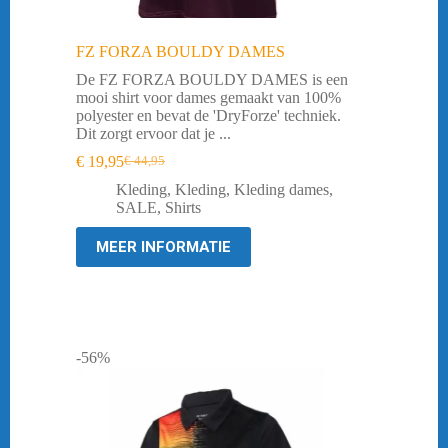
FZ FORZA BOULDY DAMES
De FZ FORZA BOULDY DAMES is een
mooi shirt voor dames gemaakt van 100%
polyester en bevat de 'DryForze' techniek.
Dit zorgt ervoor dat je ...
€
19,95
€
44,95
Oorspronkelijke
Huidige
prijs
prijs
Kleding
,
Kleding
,
Kleding dames
,
was:
is:
SALE
,
Shirts
€ 44,95.
€ 19,95.
MEER INFORMATIE
-56%