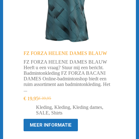
FZ FORZA HELENE DAMES BLAUW
FZ FORZA HELENE DAMES BLAUW
Heeft u een vraag? Stuur mij een bericht.
Badmintonkleding FZ FORZA BACANI
DAMES Online-badmintonshop biedt een
ruim assortiment aan badmintonkleding. Het
...
€
19,95
€
39,95
Oorspronkelijke
Huidige
prijs
prijs
Kleding
,
Kleding
,
Kleding dames
,
was:
is:
SALE
,
Shirts
€ 39,95.
€ 19,95.
MEER INFORMATIE