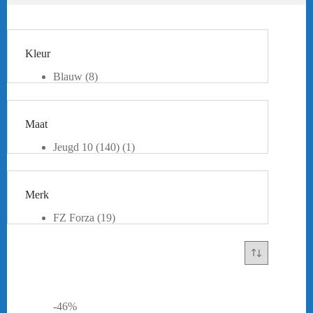
Kleur
Blauw
(8)
Grijs
(1)
Groen
(2)
Lime
(1)
Maat
Oranje
(1)
Paars
(2)
Jeugd 10 (140)
(1)
Pink
(1)
Jeugd 14 (164)
(1)
Rood
(2)
XXS
(2)
Roze
(2)
XS
(12)
Wit
(1)
Merk
S
(9)
Zwart
(3)
M
(7)
FZ Forza
(19)
L
(8)
XL
(5)
XXL
(4)
-46%