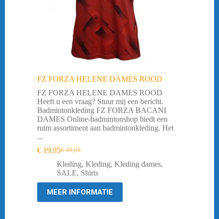
FZ FORZA HELENE DAMES ROOD
FZ FORZA HELENE DAMES ROOD
Heeft u een vraag? Stuur mij een bericht.
Badmintonkleding FZ FORZA BACANI
DAMES Online-badmintonshop biedt een
ruim assortiment aan badmintonkleding. Het
...
€
19,95
€
39,95
Oorspronkelijke
Huidige
prijs
prijs
Kleding
,
Kleding
,
Kleding dames
,
was:
is:
SALE
,
Shirts
€ 39,95.
€ 19,95.
MEER INFORMATIE