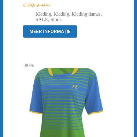
€
19,95
€
44,95
Oorspronkelijke
Huidige
prijs
prijs
Kleding
,
Kleding
,
Kleding dames
,
was:
is:
SALE
,
Shirts
€ 44,95.
€ 19,95.
MEER INFORMATIE
-80%