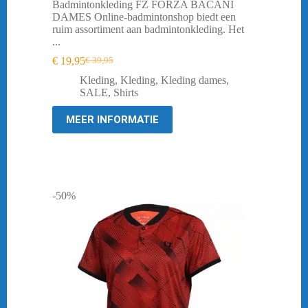
Badmintonkleding FZ FORZA BACANI
DAMES Online-badmintonshop biedt een
ruim assortiment aan badmintonkleding. Het
...
€
19,95
€
39,95
Oorspronkelijke
Huidige
prijs
prijs
Kleding
,
Kleding
,
Kleding dames
,
was:
is:
SALE
,
Shirts
€ 39,95.
€ 19,95.
MEER INFORMATIE
-50%