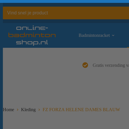
Ga
naar
de
inhoud
Badmintonracket
Gratis verzending v
Home
Kleding
FZ FORZA HELENE DAMES BLAUW