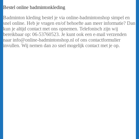
Bestel online badmintonkleding
Badminton kleding bestel je via online-badmintonshop simpel en
snel online. Heb je vragen en/of behoefte aan meer informatie? Dan
kun je altijd contact met ons opnemen. Telefonisch zijn wij
bereikbaar op: 06-53760523. Je kunt ook een e-mail verzenden
naar info@online-badmintonshop.nl of ons contactformulier
invullen. Wij nemen dan zo snel mogelijk contact met je op.
…..
Badmintonkleding FZ FORZA LONNIE
Ben jij op zoek naar kwalitatief hoogstaande en goed uitziende
sport kleding voor tijdens het uitoefenen van badminton? Dan ben
je bij de online-badmintonshop aan het juiste adres! Badminton is
een intensieve sport en om lekker te kunnen bewegen is het prettig
om goed te kunnen bewegen in je sport outfit. Online-
badmintonshop beschikt over een ruim assortiment badminton
kleding waar jij je prettig in zult voelen. Wil jij shinen met je gehele
team? Bestel je kleding als vereniging of team via online-
badmintonshop.nl. Neem contact met ons op voor meer informatie.
FZ FORZA LONNIE
Ons ruime assortiment badminton kleding
Online-badmintonshop beschikt over een ruim assortiment