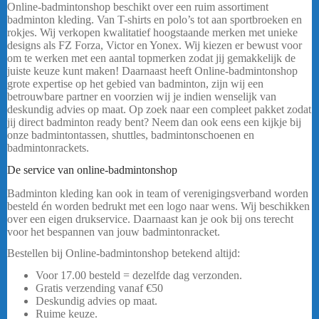
Online-badmintonshop beschikt over een ruim assortiment
badminton kleding. Van T-shirts en polo’s tot aan sportbroeken en
rokjes. Wij verkopen kwalitatief hoogstaande merken met unieke
designs als FZ Forza, Victor en Yonex. Wij kiezen er bewust voor
om te werken met een aantal topmerken zodat jij gemakkelijk de
juiste keuze kunt maken! Daarnaast heeft Online-badmintonshop
grote expertise op het gebied van badminton, zijn wij een
betrouwbare partner en voorzien wij je indien wenselijk van
deskundig advies op maat. Op zoek naar een compleet pakket zodat
jij direct badminton ready bent? Neem dan ook eens een kijkje bij
onze badmintontassen, shuttles, badmintonschoenen en
badmintonrackets.
FZ FORZA LONNIE
De service van online-badmintonshop
Badminton kleding kan ook in team of verenigingsverband worden
besteld én worden bedrukt met een logo naar wens. Wij beschikken
over een eigen drukservice. Daarnaast kan je ook bij ons terecht
voor het bespannen van jouw badmintonracket.
Bestellen bij Online-badmintonshop betekend altijd:
Voor 17.00 besteld = dezelfde dag verzonden.
Gratis verzending vanaf €50
Deskundig advies op maat.
Ruime keuze.