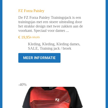
FZ Forza Paisley
De FZ Forza Paisley Trainingsjack is een
trainingsjas met een stoere uitstraling door
het strakke design met twee zakken aan de
voorkant. Speciaal voor dames ...
€
19,95
€
59,95
Oorspronkelijke
Huidige
prijs
prijs
Kleding
,
Kleding
,
Kleding dames
,
was:
is:
SALE
,
Training jack / broek
€ 59,95.
€ 19,95.
MEER INFORMATIE
-40%