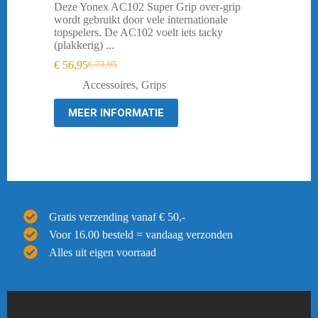
Deze Yonex AC102 Super Grip over-grip
wordt gebruikt door vele internationale
topspelers. De AC102 voelt iets tacky
(plakkerig) ...
€
56,95
€
73,95
Oorspronkelijke
Huidige
prijs
prijs
Accessoires
,
Grips
was:
is:
€ 73,95.
€ 56,95.
MEER INFORMATIE
Gratis verzending vanaf € 50,-
Voor 16.00 besteld = vandaag verzonden
Alles uit eigen voorraad