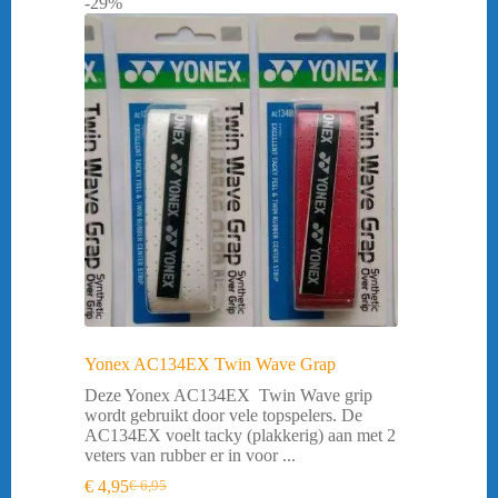
-29%
Yonex AC134EX Twin Wave Grap
Deze Yonex AC134EX Twin Wave grip
wordt gebruikt door vele topspelers. De
AC134EX voelt tacky (plakkerig) aan met 2
veters van rubber er in voor ...
€
4,95
€
6,95
Oorspronkelijke
Huidige