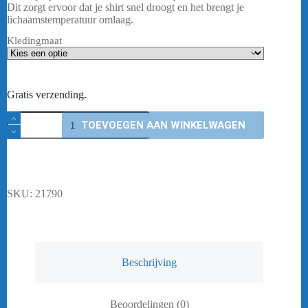
€ 44,95.
€ 19,95.
Dit zorgt ervoor dat je shirt snel droogt en het brengt je
lichaamstemperatuur omlaag.
Kledingmaat
Gratis verzending.
FZ
TOEVOEGEN AAN WINKELWAGEN
Forza
Lonnie
Dames
aantal
SKU:
21790
Beschrijving
Beoordelingen (0)