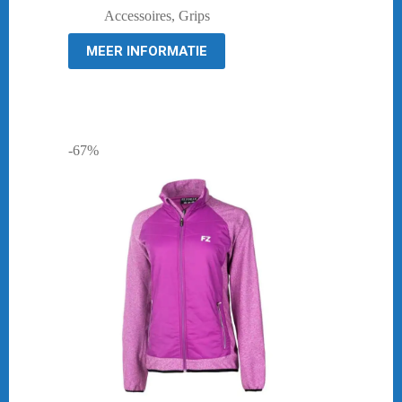
prijs
prijs
Accessoires
,
Grips
was:
is:
€ 6,95.
€ 4,95.
MEER INFORMATIE
-67%