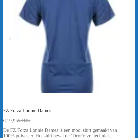
FZ Forza Lonnie Dames
€
19,95
€
44,95
Oorspronkelijke
Huidige
prijs
prijs
De FZ Forza Lonnie Dames is een mooi shirt gemaakt van
was:
is:
100% polyester. Het shirt bevat de ‘DryForze’ techniek.