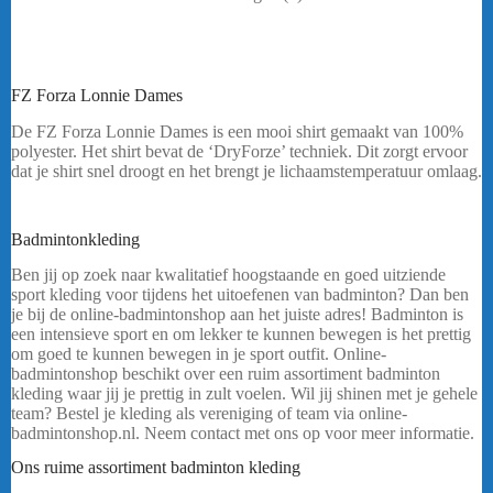
FZ Forza Lonnie Dames
De FZ Forza Lonnie Dames is een mooi shirt gemaakt van 100%
polyester. Het shirt bevat de ‘DryForze’ techniek. Dit zorgt ervoor
dat je shirt snel droogt en het brengt je lichaamstemperatuur omlaag.
Heeft u een vraag? Stuur mij een
bericht.
Badmintonkleding
FZ FORZA LONNIE DAMES
Ben jij op zoek naar kwalitatief hoogstaande en goed uitziende
sport kleding voor tijdens het uitoefenen van badminton? Dan ben
je bij de online-badmintonshop aan het juiste adres! Badminton is
een intensieve sport en om lekker te kunnen bewegen is het prettig
om goed te kunnen bewegen in je sport outfit. Online-
badmintonshop beschikt over een ruim assortiment badminton
kleding waar jij je prettig in zult voelen. Wil jij shinen met je gehele
team? Bestel je kleding als vereniging of team via online-
badmintonshop.nl. Neem contact met ons op voor meer informatie.
Ons ruime assortiment badminton kleding