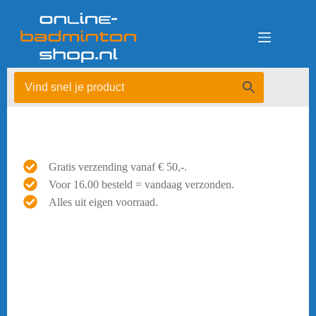
Ga
naar
de
inhoud
Gratis verzending vanaf € 50,-.
Voor 16.00 besteld = vandaag verzonden.
Alles uit eigen voorraad.