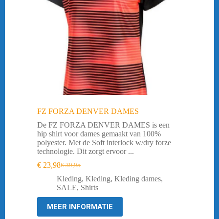
FZ FORZA DENVER DAMES
De FZ FORZA DENVER DAMES is een
hip shirt voor dames gemaakt van 100%
polyester. Met de Soft interlock w/dry forze
technologie. Dit zorgt ervoor ...
€
23,98
€
39,95
Oorspronkelijke
Huidige
prijs
prijs
Kleding
,
Kleding
,
Kleding dames
,
was:
is:
SALE
,
Shirts
€ 39,95.
€ 23,98.
MEER INFORMATIE