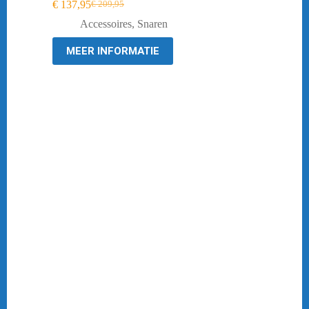
€
137,95
€
209,95
Oorspronkelijke
Huidige
prijs
prijs
Accessoires
,
Snaren
was:
is:
€ 209,95.
€ 137,95.
MEER INFORMATIE