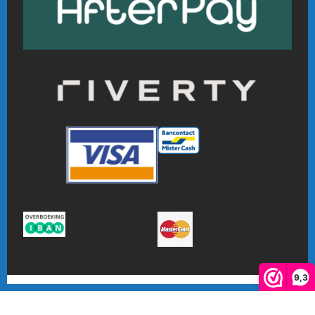
9,3
De waardering van www.online-badmintonshop.com bij
WebwinkelKeur Reviews
is 9.3/10 gebaseerd op 601 reviews.