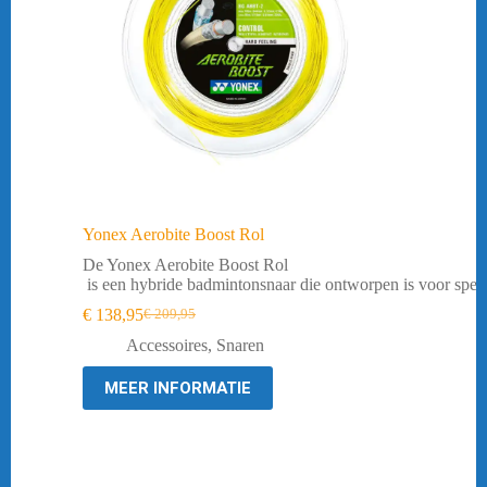
Yonex Aerobite Boost Rol
De Yonex Aerobite Boost Rol
is een hybride badmintonsnaar die ontworpen is voor spele
€
138,95
€
209,95
Oorspronkelijke
Huidige
prijs
prijs
Accessoires
,
Snaren
was:
is:
€ 209,95.
€ 138,95.
MEER INFORMATIE