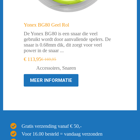
Yonex BG80 Geel Rol
De Yonex BG80 is een snaar die veel
gebruikt wordt door aanvallende spelers. De
snaar is 0.68mm dik, dit zorgt voor veel
power in de snaar ...
€
113,95
€
169,95
Oorspronkelijke
Huidige
prijs
prijs
Accessoires
,
Snaren
was:
is:
€ 169,95.
€ 113,95.
MEER INFORMATIE
Gratis verzending vanaf € 50,-
Voor 16.00 besteld = vandaag verzonden