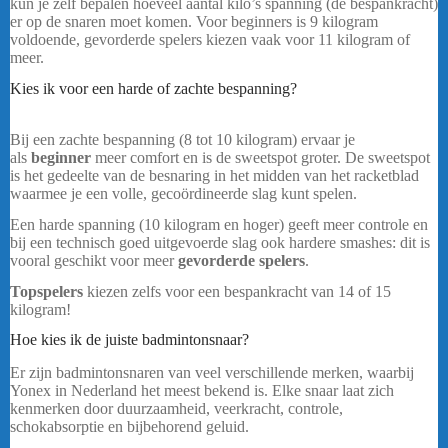
kun je zelf bepalen hoeveel aantal kilo’s spanning (de bespankracht)
er op de snaren moet komen. Voor beginners is 9 kilogram
voldoende, gevorderde spelers kiezen vaak voor 11 kilogram of
meer.
Kies ik voor een harde of zachte bespanning?
Yonex Aerobite
Boost Rol
Bij een zachte bespanning (8 tot 10 kilogram) ervaar je
als
beginner
meer comfort en is de sweetspot groter. De sweetspot
is het gedeelte van de besnaring in het midden van het racketblad
waarmee je een volle, gecoördineerde slag kunt spelen.
Een harde spanning (10 kilogram en hoger) geeft meer controle en
bij een technisch goed uitgevoerde slag ook hardere smashes: dit is
vooral geschikt voor meer
gevorderde spelers
.
Topspelers
kiezen zelfs voor een bespankracht van 14 of 15
kilogram!
Hoe kies ik de juiste badmintonsnaar?
Er zijn badmintonsnaren van veel verschillende merken, waarbij
Yonex in Nederland het meest bekend is. Elke snaar laat zich
kenmerken door duurzaamheid, veerkracht, controle,
schokabsorptie en bijbehorend geluid.
Yonex BG65 Wit Rol