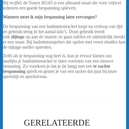
Bij twijfel: de Yonex BG65 is een allround snaar die voor vrijwel
iedereen een goede bespanning oplevert.
Yonex Aerobite Boost Rol
Wanneer moet ik mijn bespanning laten vervangen?
De bespanning van een badmintonracket loopt na verloop van tijd
en gebruik terug in het aantal kilo’s. Door gebruik treedt
ook
slijtage
op aan de snaren: ze gaan rafelen en uiteindelijk breekt
er een snaar. Bij badmintonspelers die spelen met veren shuttles kan
de slijtage sneller optreden.
Yonex Aerobite Boost Rol
Zelfs als je bespanning nog heel is, kun je ervoor kiezen om
jaarlijks je badmintonracket te laten voorzien van een nieuwe
besnaring. Zo voorkom je dat je (te lang) met een
te zachte
bespanning
speelt en geniet je van een racket dat past bij jouw
speelstijl en speelniveau.
GERELATEERDE