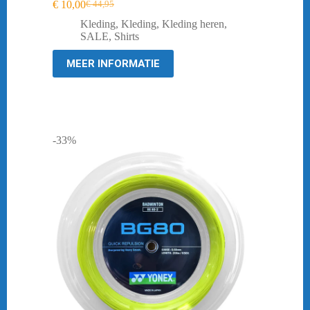
€
10,00
€
44,95
Oorspronkelijke
Huidige
prijs
prijs
Kleding
,
Kleding
,
Kleding heren
,
was:
is:
SALE
,
Shirts
€ 44,95.
€ 10,00.
MEER INFORMATIE
-33%