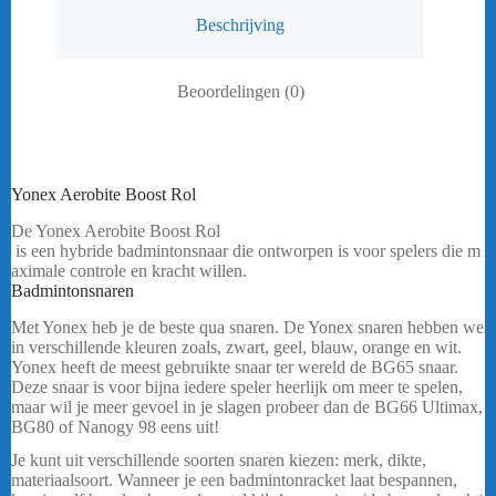
Beschrijving
Beoordelingen (0)
Yonex Aerobite Boost Rol
De Yonex Aerobite Boost Rol
is
een
hybride
badmintonsnaar
die
ontworpen
is
voor
spelers
die
m
aximale
controle
en
kracht
willen.
bericht.
Badmintonsnaren
Yonex Aerobite Boost Rol
Met Yonex heb je de beste qua snaren. De Yonex snaren hebben we
in verschillende kleuren zoals, zwart, geel, blauw, orange en wit.
Yonex heeft de meest gebruikte snaar ter wereld de BG65 snaar.
Deze snaar is voor bijna iedere speler heerlijk om meer te spelen,
maar wil je meer gevoel in je slagen probeer dan de BG66 Ultimax,
BG80 of Nanogy 98 eens uit!
…..
Je kunt uit verschillende soorten snaren kiezen: merk, dikte,
materiaalsoort. Wanneer je een badmintonracket laat bespannen,