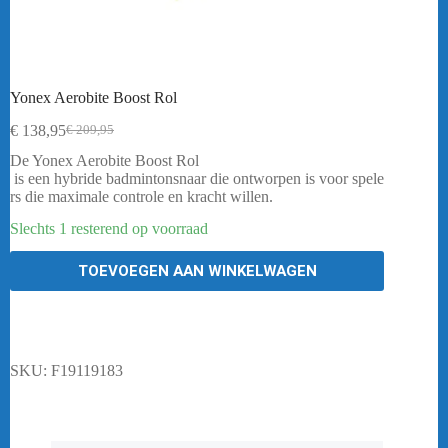
Yonex Aerobite Boost Rol
€
138,95
€
209,95
Oorspronkelijke
Huidige
prijs
prijs
De Yonex Aerobite Boost Rol
was:
is:
is
een
hybride
badmintonsnaar
die
ontworpen
is
voor
spele
€ 209,95.
€ 138,95.
rs
die
maximale
controle
en
kracht
willen.
Slechts 1 resterend op voorraad
TOEVOEGEN AAN WINKELWAGEN
SKU:
F19119183