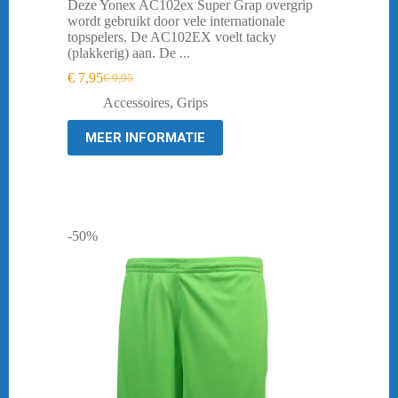
Deze Yonex AC102ex Super Grap overgrip
wordt gebruikt door vele internationale
topspelers. De AC102EX voelt tacky
(plakkerig) aan. De ...
€
7,95
€
9,95
Oorspronkelijke
Huidige
prijs
prijs
Accessoires
,
Grips
was:
is:
€ 9,95.
€ 7,95.
MEER INFORMATIE
-50%