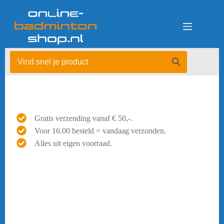
Ga
naar
de
inhoud
Gratis verzending vanaf € 50,-.
Voor 16.00 besteld = vandaag verzonden.
Alles uit eigen voorraad.