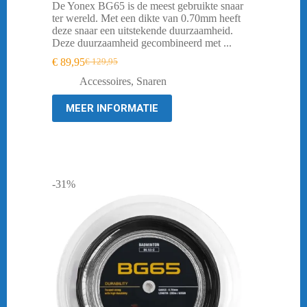
De Yonex BG65 is de meest gebruikte snaar
ter wereld. Met een dikte van 0.70mm heeft
deze snaar een uitstekende duurzaamheid.
Deze duurzaamheid gecombineerd met ...
€
89,95
€
129,95
Oorspronkelijke
Huidige
prijs
prijs
Accessoires
,
Snaren
was:
is:
€ 129,95.
€ 89,95.
MEER INFORMATIE
-31%