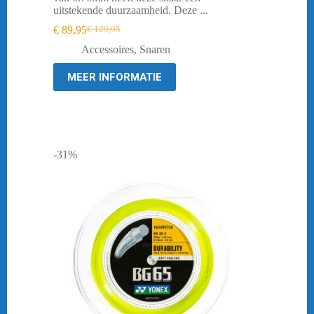
uitstekende duurzaamheid. Deze ...
€
89,95
€
129,95
Oorspronkelijke
Huidige
prijs
prijs
Accessoires
,
Snaren
was:
is:
€ 129,95.
€ 89,95.
MEER INFORMATIE
-31%