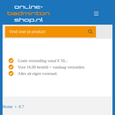
Ga
naar
de
inhoud
Gratis verzending vanaf € 50,-.
Voor 16.00 besteld = vandaag verzonden.
Alles uit eigen voorraad.
Home
0.7