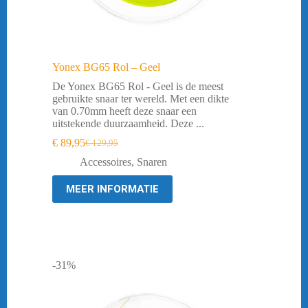
Yonex BG65 Rol – Geel
De Yonex BG65 Rol - Geel is de meest
gebruikte snaar ter wereld. Met een dikte
van 0.70mm heeft deze snaar een
uitstekende duurzaamheid. Deze ...
€
89,95
€
129,95
Oorspronkelijke
Huidige
prijs
prijs
Accessoires
,
Snaren
was:
is:
€ 129,95.
€ 89,95.
MEER INFORMATIE
-31%