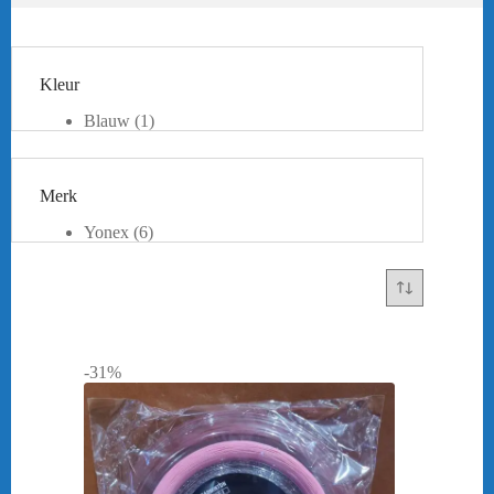
Kleur
Blauw
(1)
Geel
(1)
Oranje
(1)
Roze
(1)
Merk
Wit
(1)
Zwart
(1)
Yonex
(6)
-31%