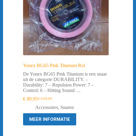
Yonex BG65 Pink Titanium Rol
De Yonex BG65 Pink Titanium is een snaar
uit de categorie DURABILITY. –
Durability: 7 – Repulsion Power: 7 –
Control: 6 – Hitting Sound: ...
€
89,95
€
129,95
Oorspronkelijke
Huidige
prijs
prijs
Accessoires
,
Snaren
was:
is:
€ 129,95.
€ 89,95.
MEER INFORMATIE