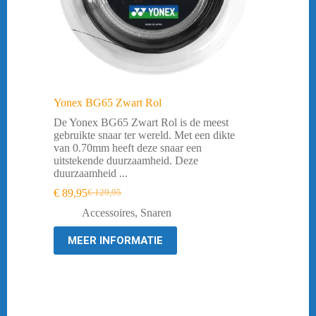
Yonex BG65 Zwart Rol
De Yonex BG65 Zwart Rol is de meest
gebruikte snaar ter wereld. Met een dikte
van 0.70mm heeft deze snaar een
uitstekende duurzaamheid. Deze
duurzaamheid ...
€
89,95
€
129,95
Oorspronkelijke
Huidige
prijs
prijs
Accessoires
,
Snaren
was:
is:
€ 129,95.
€ 89,95.
MEER INFORMATIE