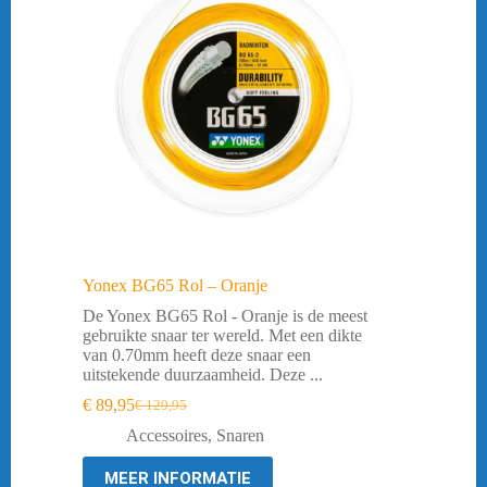
Yonex BG65 Rol – Oranje
De Yonex BG65 Rol - Oranje is de meest
gebruikte snaar ter wereld. Met een dikte
van 0.70mm heeft deze snaar een
uitstekende duurzaamheid. Deze ...
€
89,95
€
129,95
Oorspronkelijke
Huidige
prijs
prijs
Accessoires
,
Snaren
was:
is:
€ 129,95.
€ 89,95.
MEER INFORMATIE