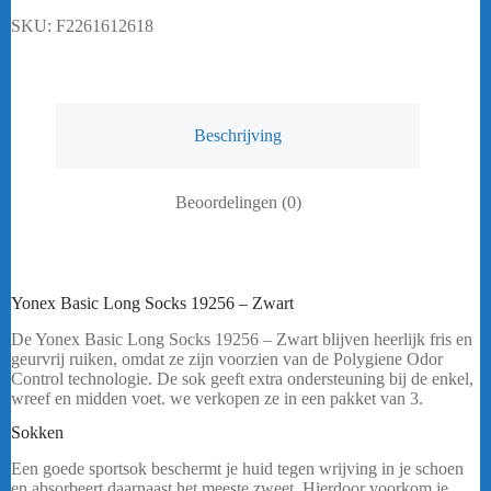
Zwart
SKU:
F2261612618
aantal
Beschrijving
Beoordelingen (0)
Yonex Basic Long Socks 19256 – Zwart
De Yonex Basic Long Socks 19256 – Zwart blijven heerlijk fris en
geurvrij ruiken, omdat ze zijn voorzien van de Polygiene Odor
Control technologie. De sok geeft extra ondersteuning bij de enkel,
wreef en midden voet. we verkopen ze in een pakket van 3.
bericht.
Sokken
Yonex Basic Long Socks 19256 – Zwart
Een goede sportsok beschermt je huid tegen wrijving in je schoen
en absorbeert daarnaast het meeste zweet. Hierdoor voorkom je