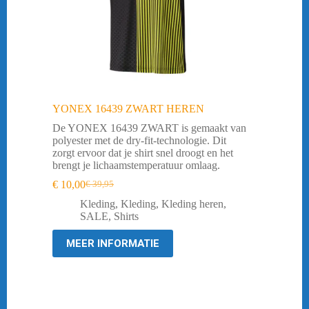
YONEX 16439 ZWART HEREN
De YONEX 16439 ZWART is gemaakt van
polyester met de dry-fit-technologie. Dit
zorgt ervoor dat je shirt snel droogt en het
brengt je lichaamstemperatuur omlaag.
€
10,00
€
39,95
Oorspronkelijke
Huidige
prijs
prijs
Kleding
,
Kleding
,
Kleding heren
,
was:
is:
SALE
,
Shirts
€ 39,95.
€ 10,00.
MEER INFORMATIE