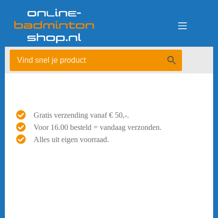
Ga
naar
de
inhoud
Gratis verzending vanaf € 50,-.
Voor 16.00 besteld = vandaag verzonden.
Alles uit eigen voorraad.