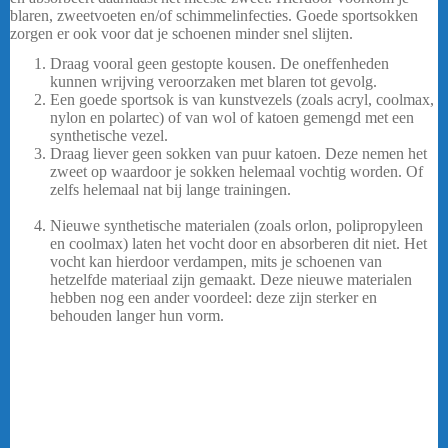
blaren, zweetvoeten en/of schimmelinfecties. Goede sportsokken
zorgen er ook voor dat je schoenen minder snel slijten.
….
Draag vooral geen gestopte kousen. De oneffenheden
kunnen wrijving veroorzaken met blaren tot gevolg.
Een goede sportsok is van kunstvezels (zoals acryl, coolmax,
nylon en polartec) of van wol of katoen gemengd met een
synthetische vezel.
Draag liever geen sokken van puur katoen. Deze nemen het
zweet op waardoor je sokken helemaal vochtig worden. Of
zelfs helemaal nat bij lange trainingen.
Yonex Basic Long
Socks 19256 – Wit
Nieuwe synthetische materialen (zoals orlon, polipropyleen
en coolmax) laten het vocht door en absorberen dit niet. Het
vocht kan hierdoor verdampen, mits je schoenen van
hetzelfde materiaal zijn gemaakt. Deze nieuwe materialen
hebben nog een ander voordeel: deze zijn sterker en
behouden langer hun vorm.
Deze nemen het zweet op
waardoor je sokken helemaal vochtig worden. Of zelfs
helemaal nat bij lange trainingen.
Nieuwe synthetische
materialen (zoals orlon, polipropyleen en coolmax) laten het
vocht door en absorberen dit niet. Het vocht kan hierdoor
verdampen, mits je schoenen van hetzelfde materiaal zijn
gemaakt. Deze nieuwe materialen hebben nog een ander
voordeel: deze zijn sterker en behouden langer hun vorm.