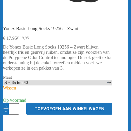
Yonex Basic Long Socks 19256 – Zwart
€
17,95
€
19,95
Oorspronkelijke
Huidige
prijs
prijs
De Yonex Basic Long Socks 19256 – Zwart blijven
was:
is:
heerlijk fris en geurvrij ruiken, omdat ze zijn voorzien van
€ 19,95.
€ 17,95.
de Polygiene Odor Control technologie. De sok geeft extra
ondersteuning bij de enkel, wreef en midden voet. we
verkopen ze in een pakket van 3.
Maat
Wissen
Op voorraad
Yonex
TOEVOEGEN AAN WINKELWAGEN
Basic
Long
Socks
19256
-