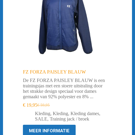
FZ FORZA PAISLEY BLAUW
De FZ FORZA PAISLEY BLAUW is een
trainingsjas met een stoere uitstraling door
het strakke design speciaal voor dames
gemaakt van 92% polyester en 8% ...
€
19,95
€
59,95
Oorspronkelijke
Huidige
prijs
prijs
Kleding
,
Kleding
,
Kleding dames
,
was:
is:
SALE
,
Training jack / broek
€ 59,95.
€ 19,95.
MEER INFORMATIE