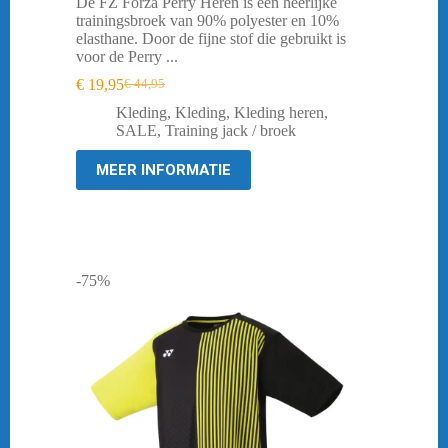
De FZ Forza Perry Heren is een heerlijke
trainingsbroek van 90% polyester en 10%
elasthane. Door de fijne stof die gebruikt is
voor de Perry ...
€
19,95
€
44,95
Oorspronkelijke
Huidige
prijs
prijs
Kleding
,
Kleding
,
Kleding heren
,
was:
is:
SALE
,
Training jack / broek
€ 44,95.
€ 19,95.
MEER INFORMATIE
-75%