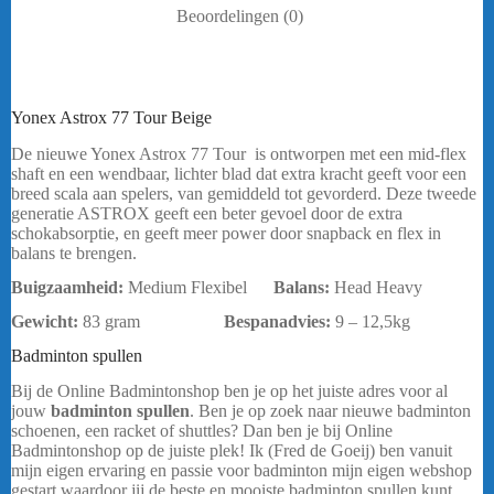
Beoordelingen (0)
Yonex Astrox 77 Tour Beige
De nieuwe Yonex Astrox 77 Tour is ontworpen met een mid-flex
shaft en een wendbaar, lichter blad dat extra kracht geeft voor een
breed scala aan spelers, van gemiddeld tot gevorderd. Deze tweede
generatie ASTROX geeft een beter gevoel door de extra
schokabsorptie, en geeft meer power door snapback en flex in
balans te brengen.
Buigzaamheid:
Medium Flexibel
Balans:
Head Heavy
Gewicht:
83 gram
Bespanadvies:
9 – 12,5kg
bericht.
Badminton spullen
Yonex Astrox 77 Tour Beige
Bij de Online Badmintonshop ben je op het juiste adres voor al
jouw
badminton spullen
. Ben je op zoek naar nieuwe badminton
schoenen, een racket of shuttles? Dan ben je bij Online
Badmintonshop op de juiste plek! Ik (Fred de Goeij) ben vanuit
mijn eigen ervaring en passie voor badminton mijn eigen webshop
gestart waardoor jij de beste en mooiste badminton spullen kunt