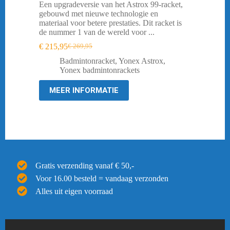
Een upgradeversie van het Astrox 99-racket,
gebouwd met nieuwe technologie en
materiaal voor betere prestaties. Dit racket is
de nummer 1 van de wereld voor ...
€
215,95
€
269,95
Oorspronkelijke
Huidige
prijs
prijs
Badmintonracket
,
Yonex Astrox
,
was:
is:
Yonex badmintonrackets
€ 269,95.
€ 215,95.
MEER INFORMATIE
Gratis verzending vanaf € 50,-
Voor 16.00 besteld = vandaag verzonden
Alles uit eigen voorraad