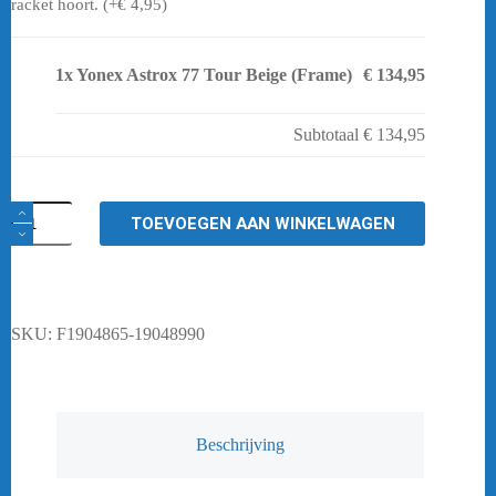
racket hoort. (+
€
4,95
)
1x
Yonex Astrox 77 Tour Beige (Frame)
€ 134,95
Subtotaal
€ 134,95
Yonex
TOEVOEGEN AAN WINKELWAGEN
Astrox
77
Tour
Beige
(Frame)
aantal
SKU:
F1904865-19048990
Beschrijving