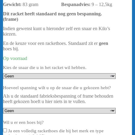
Gewicht:
83 gram
Bespanadvies:
9 – 12,5kg
Dit racket heeft standaard nog geen bespanning.
(frame)
Indien gewenst kunt u hieronder zelf een snaar en Kilo’s
kiezen.
En de keuze voor een rackethoes. Standaard zit er
geen
hoes bij.
Op voorraad
Kies de snaar die u in het racket wil hebben.
Hoeveel spanning wilt u op de snaar die u gekozen hebt?
Als u de standaard fabrieksbespanning of frame behouden
heeft gekozen hoeft u hier niets in te vullen.
Wil u er een hoes bij?
Ja een volledig rackethoes die bij het merk en type