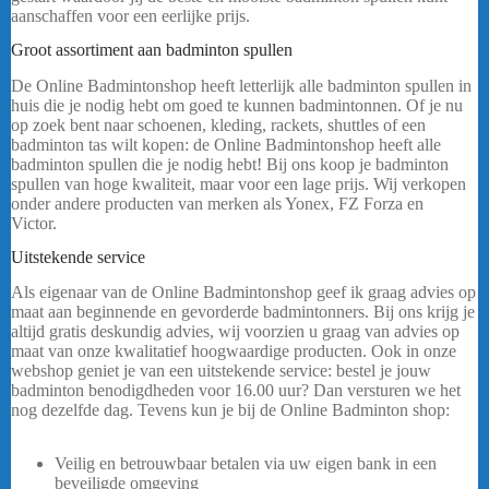
aanschaffen voor een eerlijke prijs.
badmintonshop
Groot assortiment aan badminton spullen
De Online Badmintonshop heeft letterlijk alle badminton spullen in
huis die je nodig hebt om goed te kunnen badmintonnen. Of je nu
op zoek bent naar schoenen, kleding, rackets, shuttles of een
badminton tas wilt kopen: de Online Badmintonshop heeft alle
badminton spullen die je nodig hebt! Bij ons koop je badminton
spullen van hoge kwaliteit, maar voor een lage prijs. Wij verkopen
onder andere producten van merken als Yonex, FZ Forza en
Victor.
….
Uitstekende service
Yonex Astrox 77 Tour Beige
Als eigenaar van de Online Badmintonshop geef ik graag advies op
maat aan beginnende en gevorderde badmintonners. Bij ons krijg je
altijd gratis deskundig advies, wij voorzien u graag van advies op
maat van onze kwalitatief hoogwaardige producten. Ook in onze
webshop geniet je van een uitstekende service: bestel je jouw
badminton benodigdheden voor 16.00 uur? Dan versturen we het
nog dezelfde dag. Tevens kun je bij de Online Badminton shop:
Yonex Astrox 77 Tour Beige
Veilig en betrouwbaar betalen via uw eigen bank in een
beveiligde omgeving