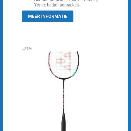
was:
is:
Yonex badmintonrackets
€ 209,95.
€ 169,95.
MEER INFORMATIE
-21%