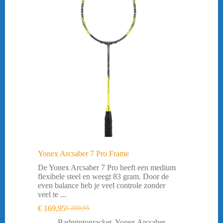
Yonex Arcsaber 7 Pro Frame
De Yonex Arcsaber 7 Pro heeft een medium
flexibele steel en weegt 83 gram. Door de
even balance heb je veel controle zonder
veel te ...
€
169,95
€
209,95
Oorspronkelijke
Huidige
prijs
prijs
Badmintonracket
,
Yonex Arcsaber
,