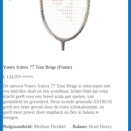
Yonex Astrox 77 Tour Beige (Frame)
€
134,95
€
169,95
Oorspronkelijke
Huidige
prijs
prijs
De nieuwe Yonex Astrox 77 Tour Beige is ontworpen met
was:
is:
een mid-flex shaft en een wendbaar, lichter blad dat extra
€ 169,95.
€ 134,95.
kracht geeft voor een breed scala aan spelers, van
gemiddeld tot gevorderd. Deze tweede generatie ASTROX
geeft een beter gevoel door de extra schokabsorptie, en
geeft meer power door snapback en flex in balans te
brengen.
Buigzaamheid:
Medium Flexibel
Balans:
Head Heavy