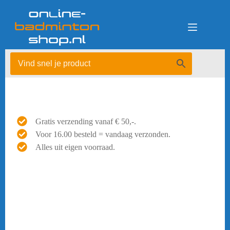
Ga
naar
de
inhoud
Gratis verzending vanaf € 50,-.
Voor 16.00 besteld = vandaag verzonden.
Alles uit eigen voorraad.