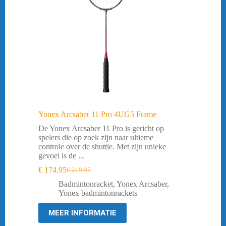
Yonex Arcsaber 11 Pro 4UG5 Frame
De Yonex Arcsaber 11 Pro is gericht op
spelers die op zoek zijn naar ultieme
controle over de shuttle. Met zijn unieke
gevoel is de ...
€
174,95
€
219,95
Oorspronkelijke
Huidige
prijs
prijs
Badmintonracket
,
Yonex Arcsaber
,
was:
is:
Yonex badmintonrackets
€ 219,95.
€ 174,95.
MEER INFORMATIE