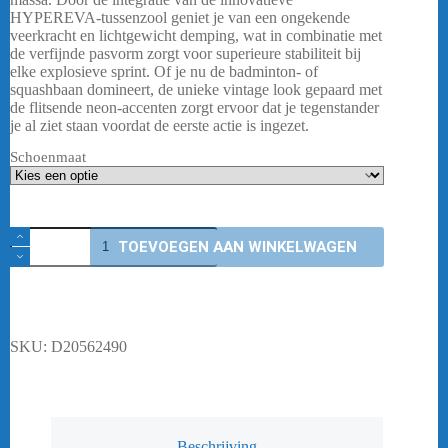
HYPEREVA-tussenzool geniet je van een ongekende
veerkracht en lichtgewicht demping, wat in combinatie met
de verfijnde pasvorm zorgt voor superieure stabiliteit bij
elke explosieve sprint. Of je nu de badminton- of
squashbaan domineert, de unieke vintage look gepaard met
de flitsende neon-accenten zorgt ervoor dat je tegenstander
je al ziet staan voordat de eerste actie is ingezet.
Schoenmaat
VICTOR
TOEVOEGEN AAN WINKELWAGEN
A690
LO
-
Dames
aantal
SKU:
D20562490
Beschrijving