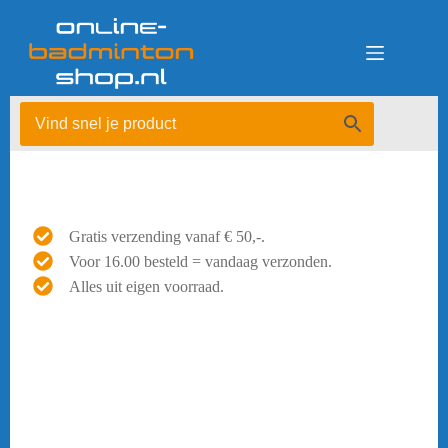
Ga
naar
de
inhoud
Gratis verzending vanaf € 50,-.
Voor 16.00 besteld = vandaag verzonden.
Alles uit eigen voorraad.