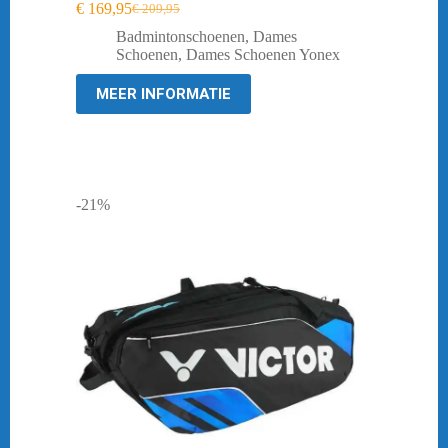
€
169,95
€
209,95
Oorspronkelijke
Huidige
prijs
prijs
Badmintonschoenen
,
Dames
was:
is:
Schoenen
,
Dames Schoenen Yonex
€ 209,95.
€ 169,95.
MEER INFORMATIE
-21%