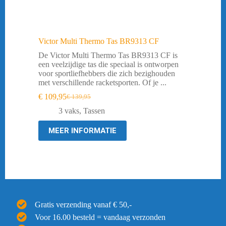
Victor Multi Thermo Tas BR9313 CF
De Victor Multi Thermo Tas BR9313 CF is
een veelzijdige tas die speciaal is ontworpen
voor sportliefhebbers die zich bezighouden
met verschillende racketsporten. Of je ...
€
109,95
€
139,95
Oorspronkelijke
Huidige
prijs
prijs
3 vaks
,
Tassen
was:
is:
€ 139,95.
€ 109,95.
MEER INFORMATIE
Gratis verzending vanaf € 50,-
Voor 16.00 besteld = vandaag verzonden