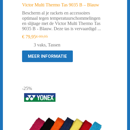
Victor Multi Thermo Tas 9035 B – Blauw
Bescherm al je rackets en accessoires
optimaal tegen temperatuurschommelingen
en slijtage met de Victor Multi Thermo Tas
9035 B - Blauw. Deze tas is vervaardigd ...
€
79,95
€
99,95
Oorspronkelijke
Huidige
prijs
prijs
3 vaks
,
Tassen
was:
is:
€ 99,95.
€ 79,95.
MEER INFORMATIE
-25%