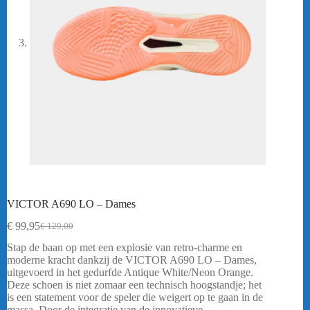
VICTOR A690 LO – Dames
€
99,95
€
129,00
Oorspronkelijke
Huidige
prijs
prijs
Stap de baan op met een explosie van retro-charme en
was:
is:
moderne kracht dankzij de VICTOR A690 LO – Dames,
€ 129,00.
€ 99,95.
uitgevoerd in het gedurfde Antique White/Neon Orange.
Deze schoen is niet zomaar een technisch hoogstandje; het
is een statement voor de speler die weigert op te gaan in de
massa. Door de integratie van de innovatieve