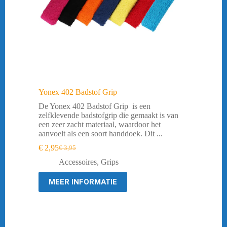
Yonex 402 Badstof Grip
De Yonex 402 Badstof Grip is een
zelfklevende badstofgrip die gemaakt is van
een zeer zacht materiaal, waardoor het
aanvoelt als een soort handdoek. Dit ...
€
2,95
€
3,95
Oorspronkelijke
Huidige
prijs
prijs
Accessoires
,
Grips
was:
is:
€ 3,95.
€ 2,95.
MEER INFORMATIE