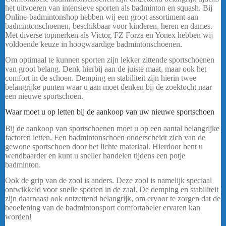
het uitvoeren van intensieve sporten als badminton en squash. Bij
Online-badmintonshop hebben wij een groot assortiment aan
badmintonschoenen, beschikbaar voor kinderen, heren en dames.
Met diverse topmerken als Victor, FZ Forza en Yonex hebben wij
voldoende keuze in hoogwaardige badmintonschoenen.
Om optimaal te kunnen sporten zijn lekker zittende sportschoenen
van groot belang. Denk hierbij aan de juiste maat, maar ook het
comfort in de schoen. Demping en stabiliteit zijn hierin twee
belangrijke punten waar u aan moet denken bij de zoektocht naar
een nieuwe sportschoen.
Waar moet u op letten bij de aankoop van uw nieuwe sportschoen
Bij de aankoop van sportschoenen moet u op een aantal belangrijke
factoren letten. Een badmintonschoen onderscheidt zich van de
gewone sportschoen door het lichte materiaal. Hierdoor bent u
wendbaarder en kunt u sneller handelen tijdens een potje
badminton.
Ook de grip van de zool is anders. Deze zool is namelijk speciaal
ontwikkeld voor snelle sporten in de zaal. De demping en stabiliteit
zijn daarnaast ook ontzettend belangrijk, om ervoor te zorgen dat de
beoefening van de badmintonsport comfortabeler ervaren kan
worden!