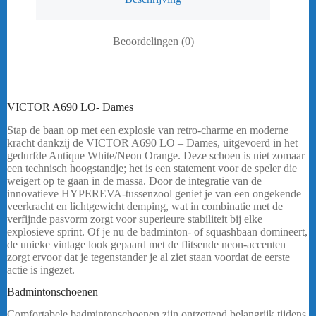
Beoordelingen (0)
VICTOR A690 LO- Dames
Stap de baan op met een explosie van retro-charme en moderne
kracht dankzij de VICTOR A690 LO – Dames, uitgevoerd in het
gedurfde Antique White/Neon Orange. Deze schoen is niet zomaar
een technisch hoogstandje; het is een statement voor de speler die
weigert op te gaan in de massa. Door de integratie van de
innovatieve HYPEREVA-tussenzool geniet je van een ongekende
veerkracht en lichtgewicht demping, wat in combinatie met de
verfijnde pasvorm zorgt voor superieure stabiliteit bij elke
explosieve sprint. Of je nu de badminton- of squashbaan domineert,
de unieke vintage look gepaard met de flitsende neon-accenten
zorgt ervoor dat je tegenstander je al ziet staan voordat de eerste
actie is ingezet.
bericht.
Badmintonschoenen
VICTOR A600 AT- Dames
Comfortabele badmintonschoenen zijn ontzettend belangrijk tijdens