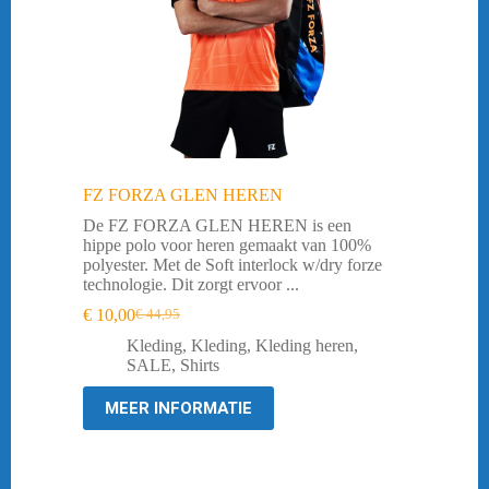
FZ FORZA GLEN HEREN
De FZ FORZA GLEN HEREN is een
hippe polo voor heren gemaakt van 100%
polyester. Met de Soft interlock w/dry forze
technologie. Dit zorgt ervoor ...
€
10,00
€
44,95
Oorspronkelijke
Huidige
prijs
prijs
Kleding
,
Kleding
,
Kleding heren
,
was:
is:
SALE
,
Shirts
€ 44,95.
€ 10,00.
MEER INFORMATIE