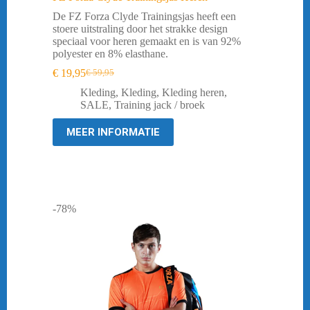
De FZ Forza Clyde Trainingsjas heeft een
stoere uitstraling door het strakke design
speciaal voor heren gemaakt en is van 92%
polyester en 8% elasthane.
€
19,95
€
59,95
Oorspronkelijke
Huidige
prijs
prijs
Kleding
,
Kleding
,
Kleding heren
,
was:
is:
SALE
,
Training jack / broek
€ 59,95.
€ 19,95.
MEER INFORMATIE
-78%