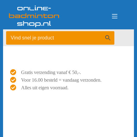
Ga
naar
de
inhoud
Gratis verzending vanaf € 50,-.
Voor 16.00 besteld = vandaag verzonden.
Alles uit eigen voorraad.