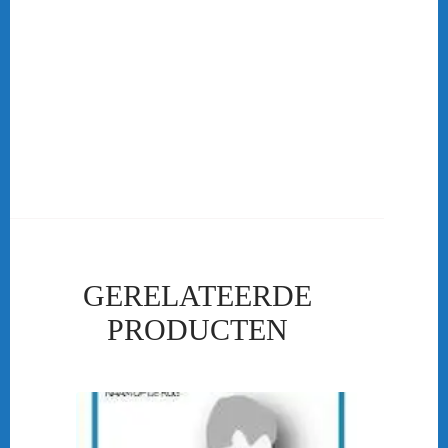
zoals Carlton, FZ Forza, Victor, en Yonex. De badmintonkleding is
te verkrijgen in verschillende maten, maar ook in verschillende
vormen. Wil je graag een polo met een ritsje of met knoopjes? Wil
je unisex kleding? OF wil je liever een vrouwen model? Geen
probleem kijk in onze winkel voor meer info! Ben je als vereniging
op zoek naar teamkleding of clubkleding? Dan ben je bij ons aan
het goede adres! De badmintonkleding die in ons assortiment te
verkrijgen is kan ook als club kleding besteld worden.
GERELATEERDE
PRODUCTEN