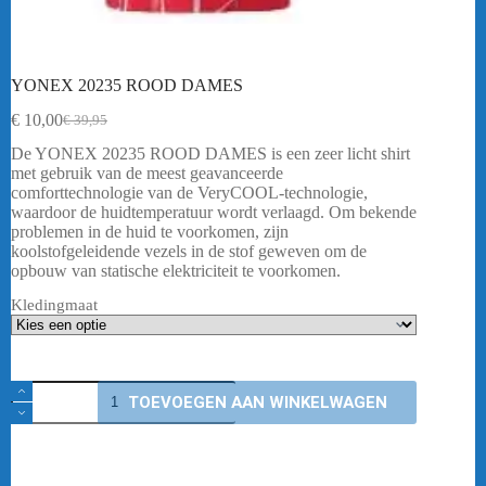
YONEX 20235 ROOD DAMES
€
10,00
€
39,95
Oorspronkelijke
Huidige
prijs
prijs
De YONEX 20235 ROOD DAMES is een zeer licht shirt
was:
is:
met gebruik van de meest geavanceerde
€ 39,95.
€ 10,00.
comforttechnologie van de VeryCOOL-technologie,
waardoor de huidtemperatuur wordt verlaagd. Om bekende
problemen in de huid te voorkomen, zijn
koolstofgeleidende vezels in de stof geweven om de
opbouw van statische elektriciteit te voorkomen.
Kledingmaat
YONEX
TOEVOEGEN AAN WINKELWAGEN
20235
ROOD
DAMES
aantal