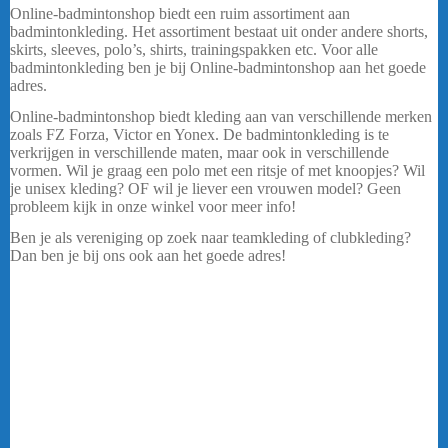
Online-badmintonshop biedt een ruim assortiment aan
badmintonkleding. Het assortiment bestaat uit onder andere shorts,
skirts, sleeves, polo’s, shirts, trainingspakken etc. Voor alle
badmintonkleding ben je bij Online-badmintonshop aan het goede
adres.
…..
Online-badmintonshop biedt kleding aan van verschillende merken
zoals FZ Forza, Victor en Yonex. De badmintonkleding is te
verkrijgen in verschillende maten, maar ook in verschillende
vormen. Wil je graag een polo met een ritsje of met knoopjes? Wil
je unisex kleding? OF wil je liever een vrouwen model? Geen
probleem kijk in onze winkel voor meer info!
Ben je als vereniging op zoek naar teamkleding of clubkleding?
Dan ben je bij ons ook aan het goede adres!
De badmintonkleding
die in ons assortiment te verkrijgen is kan ook als club kleding
besteld worden.
Badminton kleding
Online-badmintonshop biedt een ruim assortiment aan
badmintonkleding. Het assortiment bestaat uit onder andere shorts,
skirts, sleeves, polo’s, shirts, trainingspakken etc. Voor alle
sportkleding ben je bij Online-badmintonshop aan het goede adres.
Online-badmintonshop biedt kleding aan van verschillende merken