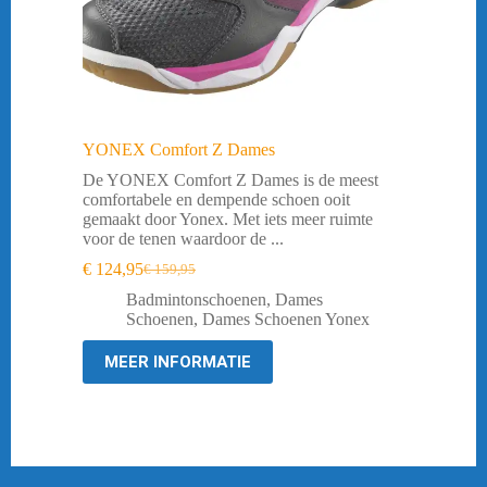
YONEX Comfort Z Dames
De YONEX Comfort Z Dames is de meest
comfortabele en dempende schoen ooit
gemaakt door Yonex. Met iets meer ruimte
voor de tenen waardoor de ...
€
124,95
€
159,95
Oorspronkelijke
Huidige
prijs
prijs
Badmintonschoenen
,
Dames
was:
is:
Schoenen
,
Dames Schoenen Yonex
€ 159,95.
€ 124,95.
MEER INFORMATIE