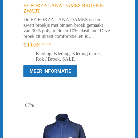
FZ FORZA LANA DAMES BROEKJE
ZWART
De FZ FORZA LANA DAMES is een
zwart broekje met binnen-broek gemaakt
van 90% polyamide en 10% elasthane. Deze
broek zit uiterst comfortabel en is ...
€
10,00
€
39,95
Oorspronkelijke
Huidige
prijs
prijs
Kleding
,
Kleding
,
Kleding dames
,
was:
is:
Rok / Broek
,
SALE
€ 39,95.
€ 10,00.
MEER INFORMATIE
-67%