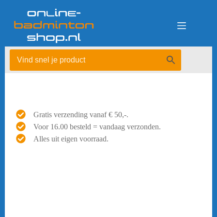
Ga
naar
de
inhoud
Gratis verzending vanaf € 50,-.
Voor 16.00 besteld = vandaag verzonden.
Alles uit eigen voorraad.