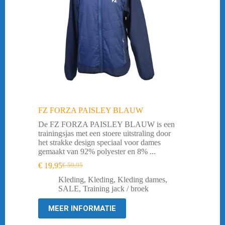
FZ FORZA PAISLEY BLAUW
De FZ FORZA PAISLEY BLAUW is een
trainingsjas met een stoere uitstraling door
het strakke design speciaal voor dames
gemaakt van 92% polyester en 8% ...
€
19,95
€
59,95
Oorspronkelijke
Huidige
prijs
prijs
Kleding
,
Kleding
,
Kleding dames
,
was:
is:
SALE
,
Training jack / broek
€ 59,95.
€ 19,95.
MEER INFORMATIE