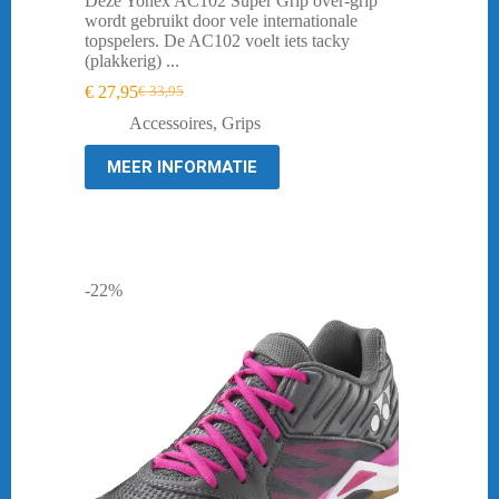
Deze Yonex AC102 Super Grip over-grip
wordt gebruikt door vele internationale
topspelers. De AC102 voelt iets tacky
(plakkerig) ...
€
27,95
€
33,95
Oorspronkelijke
Huidige
prijs
prijs
Accessoires
,
Grips
was:
is:
€ 33,95.
€ 27,95.
MEER INFORMATIE
-22%