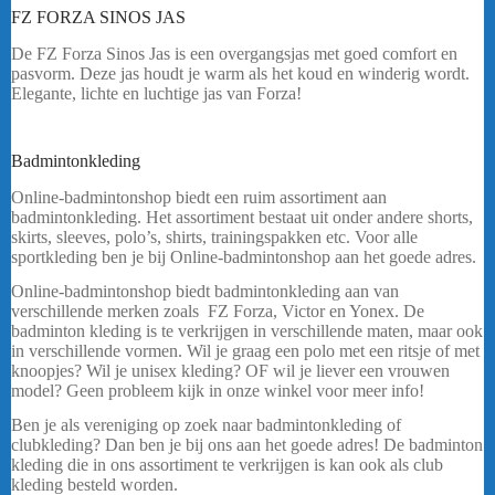
FZ FORZA SINOS JAS
De FZ Forza Sinos Jas is een overgangsjas met goed comfort en
pasvorm. Deze jas houdt je warm als het koud en winderig wordt.
Elegante, lichte en luchtige jas van Forza!
Heeft u een vraag ? Stuur mij een
bericht.
Badmintonkleding
FZ FORZA SINOS Jas
Online-badmintonshop biedt een ruim assortiment aan
badmintonkleding. Het assortiment bestaat uit onder andere shorts,
skirts, sleeves, polo’s, shirts, trainingspakken etc. Voor alle
sportkleding ben je bij Online-badmintonshop aan het goede adres.
Online-badmintonshop biedt badmintonkleding aan van
verschillende merken zoals FZ Forza, Victor en Yonex. De
badminton kleding is te verkrijgen in verschillende maten, maar ook
in verschillende vormen. Wil je graag een polo met een ritsje of met
knoopjes? Wil je unisex kleding? OF wil je liever een vrouwen
model? Geen probleem kijk in onze winkel voor meer info!
Ben je als vereniging op zoek naar badmintonkleding of
clubkleding? Dan ben je bij ons aan het goede adres! De badminton
kleding die in ons assortiment te verkrijgen is kan ook als club
kleding besteld worden.
FZ FORZA SINOS JAS