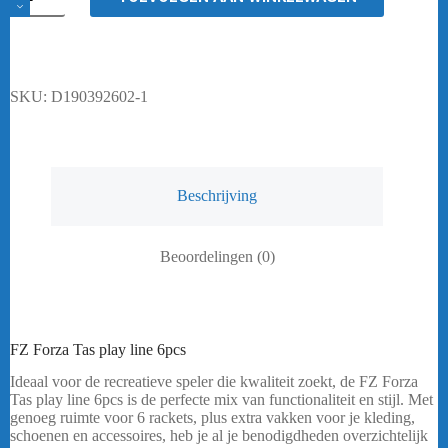
Forza
Tas
play
line
6pcs
aantal
SKU:
D190392602-1
Beschrijving
Beoordelingen (0)
FZ Forza Tas play line 6pcs
Ideaal voor de recreatieve speler die kwaliteit zoekt, de FZ Forza
Tas play line 6pcs is de perfecte mix van functionaliteit en stijl. Met
genoeg ruimte voor 6 rackets, plus extra vakken voor je kleding,
schoenen en accessoires, heb je al je benodigdheden overzichtelijk