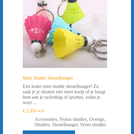
Mini Shuttle Sleutelhanger
Een leuke mini shuttle sleutelhanger! Zo
raak je je sleutels niet meer kwijt of je hangt
hem aan je racketbag of sporttas, zodat je
weet ...
€
2,95
€
4,95
Oorspronkelijke
Huidige
prijs
prijs
Accessoires
,
Nylon shuttles
,
Overige
,
was:
is:
Shuttles
,
Sleutelhanger
,
Veren shuttles
€ 4,95.
€ 2,95.