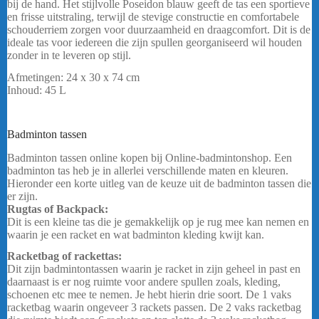
bij de hand. Het stijlvolle Poseidon blauw geeft de tas een sportieve
en frisse uitstraling, terwijl de stevige constructie en comfortabele
schouderriem zorgen voor duurzaamheid en draagcomfort. Dit is de
ideale tas voor iedereen die zijn spullen georganiseerd wil houden
zonder in te leveren op stijl.
Afmetingen: 24 x 30 x 74 cm
Inhoud: 45 L
bericht
Badminton tassen
FZ Forza Tas play line 6pcs
Badminton tassen online kopen bij Online-badmintonshop. Een
badminton tas heb je in allerlei verschillende maten en kleuren.
Hieronder een korte uitleg van de keuze uit de badminton tassen die
er zijn.
Rugtas of Backpack:
Dit is een kleine tas die je gemakkelijk op je rug mee kan nemen en
waarin je een racket en wat badminton kleding kwijt kan.
Racketbag of rackettas:
Dit zijn badmintontassen waarin je racket in zijn geheel in past en
daarnaast is er nog ruimte voor andere spullen zoals, kleding,
schoenen etc mee te nemen. Je hebt hierin drie soort. De 1 vaks
racketbag waarin ongeveer 3 rackets passen. De 2 vaks racketbag