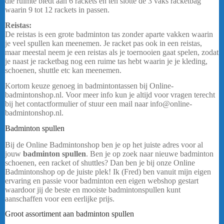
die ruimte biedt aan 6 rackets en ten slotte de 3 vaks racketbag
waarin 9 tot 12 rackets in passen.
Reistas:
De reistas is een grote badminton tas zonder aparte vakken waarin
je veel spullen kan meenemen. Je racket pas ook in een reistas,
maar meestal neem je een reistas als je toernooien gaat spelen, zodat
je naast je racketbag nog een ruime tas hebt waarin je je kleding,
schoenen, shuttle etc kan meenemen.
Kortom keuze genoeg in badmintontassen bij Online-
badmintonshop.nl. Voor meer info kun je altijd voor vragen terecht
bij het contactformulier of stuur een mail naar info@online-
badmintonshop.nl.
Badminton spullen
Bij de Online Badmintonshop ben je op het juiste adres voor al
jouw
badminton spullen
. Ben je op zoek naar nieuwe badminton
schoenen, een racket of shuttles? Dan ben je bij onze Online
Badmintonshop op de juiste plek! Ik (Fred) ben vanuit mijn eigen
ervaring en passie voor badminton een eigen webshop gestart
waardoor jij de beste en mooiste badmintonspullen kunt
aanschaffen voor een eerlijke prijs.
Groot assortiment aan badminton spullen