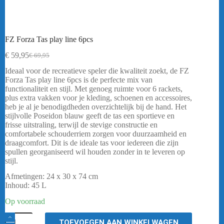
FZ Forza Tas play line 6pcs
€
59,95
€
69,95
Oorspronkelijke
Huidige
prijs
prijs
Ideaal voor de recreatieve speler die kwaliteit zoekt, de FZ
was:
is:
Forza Tas play line 6pcs is de perfecte mix van
€ 69,95.
€ 59,95.
functionaliteit en stijl. Met genoeg ruimte voor 6 rackets,
plus extra vakken voor je kleding, schoenen en accessoires,
heb je al je benodigdheden overzichtelijk bij de hand. Het
stijlvolle Poseidon blauw geeft de tas een sportieve en
frisse uitstraling, terwijl de stevige constructie en
comfortabele schouderriem zorgen voor duurzaamheid en
draagcomfort. Dit is de ideale tas voor iedereen die zijn
spullen georganiseerd wil houden zonder in te leveren op
stijl.
Afmetingen: 24 x 30 x 74 cm
Inhoud: 45 L
Op voorraad
FZ
TOEVOEGEN AAN WINKELWAGEN