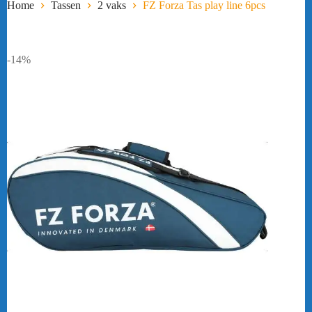
Home
Tassen
2 vaks
FZ Forza Tas play line 6pcs
-14%