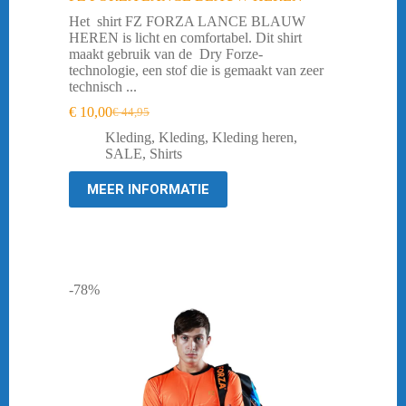
Het shirt FZ FORZA LANCE BLAUW
HEREN is licht en comfortabel. Dit shirt
maakt gebruik van de Dry Forze-
technologie, een stof die is gemaakt van zeer
technisch ...
€
10,00
€
44,95
Oorspronkelijke
Huidige
prijs
prijs
Kleding
,
Kleding
,
Kleding heren
,
was:
is:
SALE
,
Shirts
€ 44,95.
€ 10,00.
MEER INFORMATIE
-78%