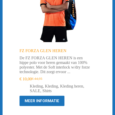
FZ FORZA GLEN HEREN
De FZ FORZA GLEN HEREN is een
hippe polo voor heren gemaakt van 100%
polyester. Met de Soft interlock w/dry forze
technologie. Dit zorgt ervoor ...
€
10,00
€
44,95
Oorspronkelijke
Huidige
prijs
prijs
Kleding
,
Kleding
,
Kleding heren
,
was:
is:
SALE
,
Shirts
€ 44,95.
€ 10,00.
MEER INFORMATIE