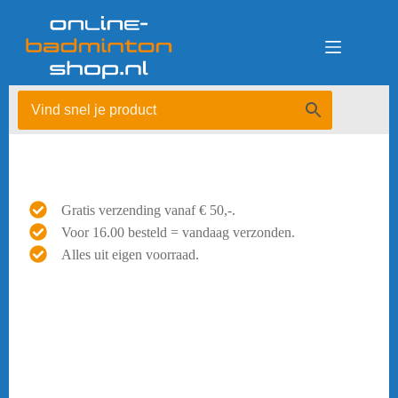
Ga
naar
de
inhoud
Gratis verzending vanaf € 50,-.
Voor 16.00 besteld = vandaag verzonden.
Alles uit eigen voorraad.