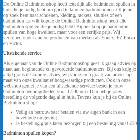
De Online Badmintonshop heeft letterlijk alle badminton spullen in
huis die je nodig hebt om goed te kunnen badmintonnen. Of je nu
op zoek bent naar schoenen, kleding, rackets, shuttles of een
badminton tas wilt kopen: de Online Badmintonshop heeft alle
badminton spullen die je nodig hebt! Bij ons koop je badminton
spullen van hoge kwaliteit, maar voor een eerlijke prijs. Wij
verkopen onder andere producten van merken als Yonex, FZ Forza
en Victor.
……
Uitstekende service
FZ Forza Tas play line 6pcs
Als eigenaar van de Online Badmintonshop geef ik graag advies op
maat aan beginnende en gevorderde badmintonners. Bij ons krijg je
altijd gratis deskundig advies, wij voorzien u graag van advies op
maat van onze kwalitatief hoogwaardige producten. Ook in onze
webshop geniet je van een uitstekende service: bestel je jouw
badminton benodigdheden voor 17.00 uur? Dan heb je jouw
bestelling de volgende dag al in huis. Tevens kun je bij de Online
Badminton shop:
Veilig en betrouwbaar betalen via uw eigen bank in een
beveiligde omgeving
Je bestelling gratis laten bezorgen bij een bestelling vanaf
€50
Badminton spullen kopen?